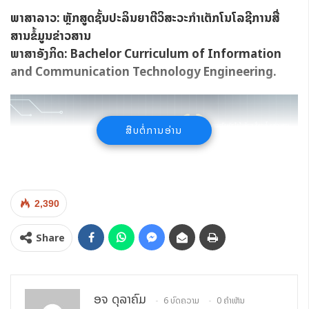
ພາສາລາວ: ຫຼັກສູດຊັ້ນປະລິນຍາຕີວິສະວະກຳເຕັກໂນໂລຊີການສື່
ສານຂໍ້ມູນຂ່າວສານ
ພາສາອັງກິດ: Bachelor Curriculum of Information
and Communication Technology Engineering.
ສືບຕໍ່ການອ່ານ
2,390
Share
ອຈ ດຸລາຄົມ
6 ບົດຄວາມ
0 ຄຳເຫັນ