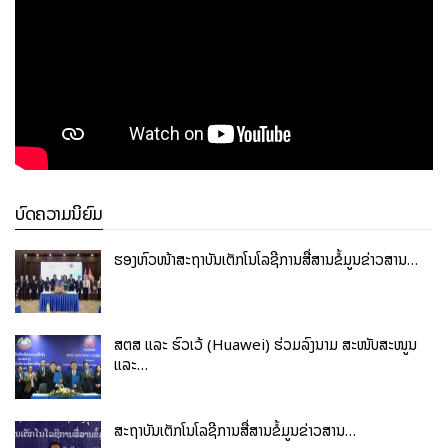
ວຽກງານ ແລະ ການດຳລົງຊີວິດຂອງມວນມະນຸດ.
ເຮັດວຽກເປັນຄະນະ, ປະຕິບັດໜ້າທີ່ວຽກງານດ້ວຍຄວາມ
ຮັບຜິດຊອບສູງ, ຊື່ສັດ ແລະ ມີຈັນຍາບັນຕໍ່ວິຊາຊີບ.
ພົວພັນປະສານງານກັບບຸກຄົນ, ໜ່ວຍງານ, ອົງການ ຫຼື ພາກສ່ວນ
ທີ່ກ່ຽວພັນໄດ້ເປັນຢ່າງດີ, ກ້າສະແດງອອກ, ສາມາດເຈລະຈາຕໍ່
ລອງ, ພົບປະກັບຄູ່ຮ່ວມມື ຫຼື ລູກຄ້າໄດ້ເປັນຢ່າງດີ.
ບົດຄວາມນິຍົມ
ຮອງຫົວໜ້າສະຖາບັນເຕັກໂນໂລຊີການສື່ສານຂໍ້ມູນຂ່າວສານ…
ສຕສ ແລະ ຮົວເວ້ (Huawei) ຮ່ວມລົງນາມ ສະໜັບສະໜູນ
ແລະ…
ສະຖາບັນເຕັກໂນໂລຊີການສື່ສານຂໍ້ມູນຂ່າວສານ…