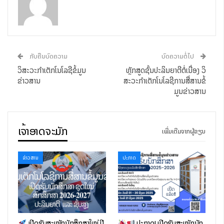
ກັບຄືນບົດຄວາມ
ບົດຄວາມຕໍ່ໄປ
ວິສະວະກຳເຕັກໂນໂລຊີຂໍ້ມູນ
ຫຼັກສູດຊັ້ນປະລິນຍາຕີຕໍ່ເນື່ອງ ວິ​
ຂ່າວສານ
ສະ​ວະ​ກຳເຕັກໂນໂລຊີ​ການສື່ສານ​ຂໍ້​
ມູນຂ່າວສານ
ເຈົ້າອາດຈະມັກ
ເພີ່ມເຕີມຈາກຜູ້ຂຽນ
ຄາດໝາຍຜົນການຮຽນຮູ້
ຂ່າວສານ
ປະກາດ
ຮູ້ຈັກວິທີການບໍລິຫານຈັດການໄອຊີທີ ທີ່ເໝາະສົມກັບບົດບາດ
ໜ້າທີ່ ແລະ ສອດຄ່ອງກັບສະພະລະການ ປ່ຽນແປງຢູ່ຕະຫຼອດ
ເວລາ.
ໄຈ້ແຍກ, ວິເຄາະ ແລະ ອະທິບາຍບັນດາຂໍ້ກໍານົດ ຫຼັກການ, ລະບຽບ
ເປີດຮັບສະໝັກນັກສຶກສາໃໝ່ ປີ
ປະກາດ! ເປີດຮັບສະໝັກນັກ