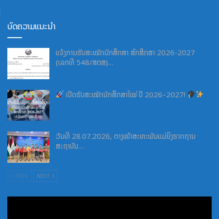
ບົດຄວາມແນະນຳ
ແຈ້ງການຮັບສະໝັກນັກສຶກສາ ສົກສຶກສາ 2026-2027
(ເລກທີ 548/ສຕສ)…
ເປີດຮັບສະໝັກນັກສຶກສາໃໝ່ ປີ 2026–2027!
ວັນທີ 28.07.2026, ຕາງໜ້າສະຫະພັນແມ່ຍິງຮາກຖານ
ສະຖາບັນ…
PREV
NEXT