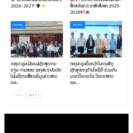
ການ ແລະ ມາດຕະການ ຂອງບັນດານິຕິກຳຕ່າງໆ ເພື່ອຊ່ວຍຊຸກຍູ້
2026–2027!
ສຶກສາໃໝ່ ປະຈຳສົກສຶກສາ 2025-
2026
ແລະ ສົ່ງເສີມວຽກງານບໍລິຫານລັດດ້ວຍເອເລັກໂຕຣນິກ.
ວາງແຜນ, ສ້າງ ແລະ ແກ້ໄຂຖານຂໍ້ມູນ, ລະບົບເຊີເວີ ພາຍໃນ
ຂ່າວສານ
ຂ່າວສານ
ສຳນັກງານ ແລະ ອົງກອນ.
ວາງແຜນ ແລະ ເລືອກເຝັ້ນ ເຄື່ອງມືຕ່າງໆ ໃນການຂຽນໂປຣແກຣມ,
ການສ້າງ ແລະ ພັດທະນາເວັບໄຊທ໌, ການສ້າງແອບພລິເຄຊັນ.
ວິເຄາະ, ສ້າງ ແລະ ແກ້ໄຂ ໂປຮແກຣມ, ເວັບໄຊທ໌, ແອບພລິເຄຊັນ
ເຊັ່ນ.
ກອງປະຊຸມເຜີຍແຜ່ຫຼັກສູດການ
ກອງປະຊຸມຄົ້ນຄວ້າໃນການສ້າງ
ໄຈ້ແຍກ ແລະ ໝູນໃຊ້ ນະໂຍບາຍ, ກົດໝາຍ, ນິຕິກໍາ ການຄຸ້ມຄອງ
ຮຽນ-ການສອນ ຂອງສະຖາບັນເຕັກ
ຫຼັກສູດທາງດ້ານໄອຊີທີ ຮ່ວມກັບ
ໂຄງການ, ການຄຸ້ມຄອງໂທລະຄົມ, ການຄຸ້ມຄອງຄື້ນຄວາມຖີ່ ແລະ
ໂນໂລຊີການສື່ສານຂໍ້ມູນຂ່າວສານ
ມະຫາວິທະຍາໄລ ວິທະຍາສາດ
ການຄຸ້ມຄອງໄປສະນີ.
ແລະ…
ແລະ…
ແກ້ໄຂ, ຈຳແນກ ແລະ ປ້ອງກັນ ຄວາມປອດໄພທາງເຕືອຂ່າຍ ແລະ
PREV
NEXT
ຄວາມປອດໄພທາງອິນເຕີເນັດ.
ວິເຄາະ; ຄົ້ນຄວ້ານຳໃຊ້; ບຳລຸງຮັກສາ, ຄຸ້ມຄອງ ແລະ ແກ້ໄຂບັນຫາ
ໃນວຽກງານທີ່ຕິດພັນທາງດ້ານໂທລະ ຄົມມະນາຄົມ ເຊັ່ນ: ລະບົບ
ສາຍສົ່ງ, ລະບົບເຄື່ອງຮັບ-ສົ່ງ, ສູນກາງໂທລະສົບ.
ຄິດຄົ້ນ ແລະ ປະດິດສິ່ງໃໝ່ໆທາງດ້ານໄອຊີທີ ເພື່ອມານຳໃຊ້ເຂົ້າໃນ