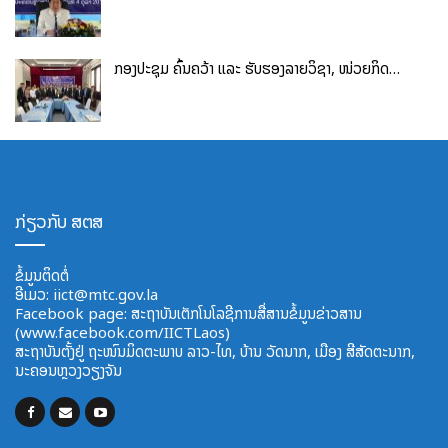
ກອງປະຊຸມ ຄົ້ນຄວ້າ ແລະ ຮັບຮອງລາຍວິຊາ, ໜ່ວຍກິດ…
ກ່ຽວກັບ ສຕສ
ຂໍ້ມູນຕິດຕໍ່
ອີ​ເມວ:
iict@mtc.gov.la
Facebook page: ສະຖາບັນເຕັກໂນໂລຊີການສື່ສານຂໍ້ມູນຂ່າວສານ
(www.facebook.com/IICTLaos)
ສະ​ຖາ​ບັນ​ຕັ້ງຢູ່ ຖະໜົນມິດຕະພາບ​ ລາວ​-ໄທ, ບ້ານ ວັດ​ນາກ, ​ເມືອງ ສີ​ສັດຕະ​ນາກ,
ນະຄອນຫຼວງວຽງຈັນ