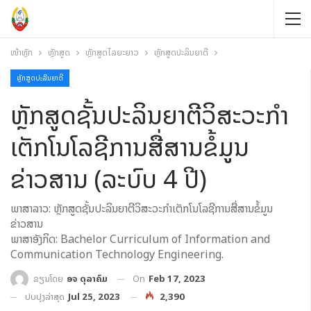
ໜ້າຫຼັກ
ຫຼັກສູດ
ຫຼັກສູດໄລຍະຍາວ
ຫຼັກສູດປະລິນຍາຕີ
ຫຼັກສູດປະລິນຍາຕີ
ຫຼັກສູດຊັ້ນປະລິນຍາຕີວິສະວະກຳ
ເຕັກໂນໂລຊີການສື່ສານຂໍ້ມູນ
ຂ່າວສານ (ລະບົບ 4 ປີ)
ພາສາລາວ: ຫຼັກສູດຊັ້ນປະລິນຍາຕີວິສະວະກຳເຕັກໂນໂລຊີການສື່ສານຂໍ້ມູນ
ຂ່າວສານ
ພາສາອັງກິດ: Bachelor Curriculum of Information and
Communication Technology Engineering.
On
Feb 17, 2023
ຂຽນໂດຍ
ອຈ ດຸລາຄົມ
ປັບປຸງລ່າສຸດ
Jul 25, 2023
2,390