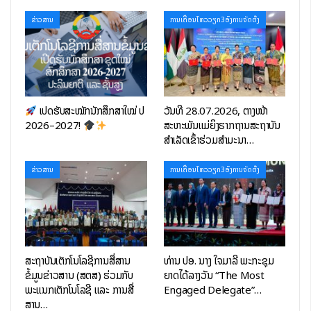
ຂ່າວສານ
ການເຄື່ອນໄຫວວຽກ3ອົງການຈັດຕັ້ງ
ເປີດຮັບສະໝັກນັກສຶກສາໃໝ່ ປີ
ວັນທີ 28.07.2026, ຕາງໜ້າ
2026–2027!
ສະຫະພັນແມ່ຍິງຮາກຖານສະຖາບັນ
ສຳເລັດເຂົ້າຮ່ວມສຳມະນາ…
ຂ່າວສານ
ການເຄື່ອນໄຫວວຽກ3ອົງການຈັດຕັ້ງ
ສະຖາບັນເຕັກໂນໂລຊີການສື່ສານ
ທ່ານ ປອ. ນາງ ໃຈມາລີ ພະກະຊຸມ
ຂໍ້ມູນຂ່າວສານ (ສຕສ) ຮ່ວມກັບ
ຍາດໄດ້ລາງວັນ “The Most
ພະແນກເຕັກໂນໂລຊີ ແລະ ການສື່
Engaged Delegate”…
ສານ…