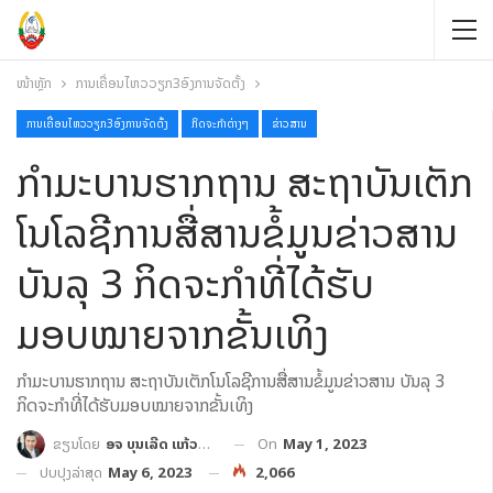
ໜ້າຫຼັກ
ການເຄື່ອນໄຫວວຽກ3ອົງການຈັດຕັ້ງ
ການເຄື່ອນໄຫວວຽກ3ອົງການຈັດຕັ້ງ
ກິດຈະກຳຕ່າງໆ
ຂ່າວສານ
ກໍາມະບານຮາກຖານ ສະຖາບັນເຕັກ
ໂນໂລຊີການສື່ສານຂໍ້ມູນຂ່າວສານ
ບັນລຸ 3 ກິດຈະກຳທີ່ໄດ້ຮັບ
ມອບໝາຍຈາກຂັ້ນເທິງ
ກໍາມະບານຮາກຖານ ສະຖາບັນເຕັກໂນໂລຊີການສື່ສານຂໍ້ມູນຂ່າວສານ ບັນລຸ 3
ກິດຈະກຳທີ່ໄດ້ຮັບມອບໝາຍຈາກຂັ້ນເທິງ
On
May 1, 2023
ຂຽນໂດຍ
ອຈ ບຸນເລີດ ແກ້ວປະເສີດ
ປັບປຸງລ່າສຸດ
May 6, 2023
2,066