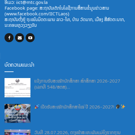
ອີ​ເມວ:
iict@mtc.gov.la
Facebook page: ສະຖາບັນເຕັກໂນໂລຊີການສື່ສານຂໍ້ມູນຂ່າວສານ
(www.facebook.com/IICTLaos)
ສະ​ຖາ​ບັນ​ຕັ້ງຢູ່ ຖະໜົນມິດຕະພາບ​ ລາວ​-ໄທ, ບ້ານ ວັດ​ນາກ, ​ເມືອງ ສີ​ສັດຕະ​ນາກ,
ນະຄອນຫຼວງວຽງຈັນ
ບົດຄວາມແນະນຳ
ແຈ້ງການຮັບສະໝັກນັກສຶກສາ ສົກສຶກສາ 2026-2027
(ເລກທີ 548/ສຕສ)…
ເປີດຮັບສະໝັກນັກສຶກສາໃໝ່ ປີ 2026–2027!
ວັນທີ 28.07.2026, ຕາງໜ້າສະຫະພັນແມ່ຍິງຮາກຖານ