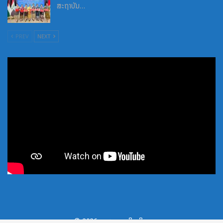
ສະຖາບັນ…
PREV
NEXT
© 2026 - . ສະຫງວນລິຂະສິດ.