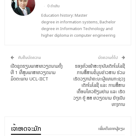
0 ຄຳເຫັນ
Education history: Master
degree in information systems, Bachelor
degree in Information Technology and
higher diploma in computer engineering
ກັບຄືນບົດຄວາມ
ບົດຄວາມຕໍ່ໄປ
ເປີດຊຸດຮຽນພາສາຫວຽດນາມຄັ້ງ
ຮອງຫົວໜ້າສະຖາບັນເຕັກໂນໂລຊີ
ທີ 1 ທີ່ສູນພາສາຫວຽດນາມ
ການສື່ສານຂໍ້ມູນຂ່າວສານ ຮ່ວມ
ມິດຕະພາບ UCL-IICT
ເຮັດວຽກນຳຄະນະຜູ້ແທນກະຊວງ
ເຕັກໂນໂລຊີ ແລະ ການສື່ສານ
ເຄື່ອນໄຫວຢ້ຽມຢາມ ແລະ ເຮັດ
ວຽກ ຢູ່ ສສ ຫວຽດນາມ ຢ່າງເປັນ
ທາງການ
ເຈົ້າອາດຈະມັກ
ເພີ່ມເຕີມຈາກຜູ້ຂຽນ