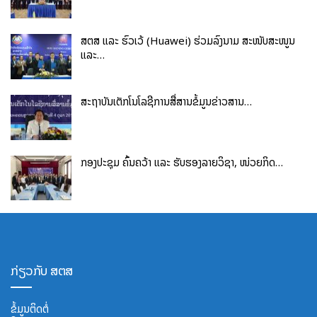
ສຕສ ແລະ ຮົວເວ້ (Huawei) ຮ່ວມລົງນາມ ສະໜັບສະໜູນ
ແລະ…
ສະຖາບັນເຕັກໂນໂລຊີການສື່ສານຂໍ້ມູນຂ່າວສານ…
ກອງປະຊຸມ ຄົ້ນຄວ້າ ແລະ ຮັບຮອງລາຍວິຊາ, ໜ່ວຍກິດ…
ກ່ຽວກັບ ສຕສ
ຂໍ້ມູນຕິດຕໍ່