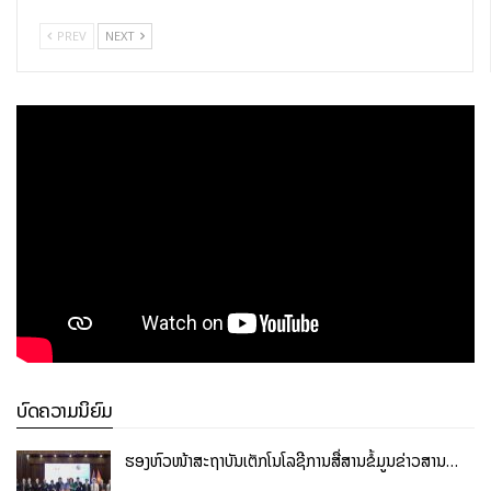
PREV
NEXT
ບົດຄວາມນິຍົມ
ຮອງຫົວໜ້າສະຖາບັນເຕັກໂນໂລຊີການສື່ສານຂໍ້ມູນຂ່າວສານ…