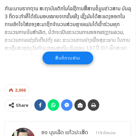
ກໍາມະບານຮາກຖານ ສະຖາບັນເຕັກໂນໂລຊີການສື່ສານຂໍ້ມູນຂ່າວສານ ບັນລຸ
3 ກິດຈະກຳທີ່ໄດ້ຮັບມອບໝາຍຈາກຂັ້ນເທິງ ເຊິ່ງມັນໄດ້ສະແດງອອກໃນ
ການເອົາໃຈໃສ່ຂອງສະມາຊິກຈຳນວນສ່ວນຫຼາຍແມ່ນໄດ້ເຂົ້າຮ່ວມທຸກ
ຂະບວນການຈົນສໍາເລັດ, ບໍ່ວ່າຈະເປັນຂະບວນການອອກແຮງງານລວມ,
ຂະບວນການແຂ່ງຂັນຕີເປຕັງ ແລະ ຂະບວນການຍ່າງເພື່ອສຸຂະພາບ ໃນການ
ສະເຫຼີມສະຫຼອງວັນກໍາມະກອນສາກົນ ຄົບຮອບ 137 ປີ (01 ພຶດສະພາ
1886 – 01 ພຶດສະພາ 2023).
ສືບຕໍ່ການອ່ານ
2,066
Share
ອຈ ບຸນເລີດ ແກ້ວປະເສີດ
119 ບົດຄວາມ