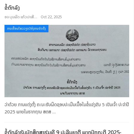
ຂໍ້ຕົກລົງ
ອຈ ບຸນເລີດ ແກ້ວປະເສີດ
Oct 22, 2025
ການເຄື່ອນໄຫວວຽກ3ອົງການຈັດຕັ້ງ
ວ່າດ້ວຍ ການແຕ່ງຕັ້ງ ຄະນະຮັບຜິດຊອບປະເມີນເນື້ອໃນຂໍ້ແຂ່ງຂັນ 5 ເປັນເຈົ້າ ປະຈໍາປີ
2025 ພາຍໃນຮາກຖານ ສຕສ
…
ຂໍ້ຕົກລົງຮັບນັກສຶກສາຮຸ່ນທີ 9 ປະລິນຍາຕີ ພາກປົກກະຕິ 2025-