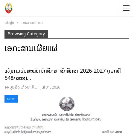
ໜ້າຫຼັກ
ເອກະສານເຜີຍແຜ່
Browsing Category
ເອກະສານເຜີຍແຜ່
ແຈ້ງການຮັບສະໝັກນັກສຶກສາ ສົກສຶກສາ 2026-2027 (ເລກທີ
548/ສຕສ)…
ອຈ ບຸນເລີດ ແກ້ວປະເສີດ
Jul 31, 2026
ປະກາດ