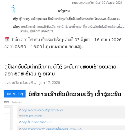
ກຳນົດເວລາທີ່ສຳຄັນ
ເປີດຮັບຄຳຮ້ອງ: ວັນທີ 03 ສິງຫາ – 16 ກັນຍາ 2026
(ເວລາ 08:30 – 16:00 ໂມງ)
ແນະນຳການສອບເສັງ:
…
ຄູ່ມືຝຶກອົບຮົມເຕັກນິກການນຳໃຊ້ ລະບົບການສອບເສັງອອນລາຍ
ຂອງ ສຕສ ສຳລັບ ຄູ-ອາຈານ
ອຈ ບຸນເລີດ ແກ້ວປະເສີດ
Jun 17, 2026
ເອກະສານອື່ນໆ