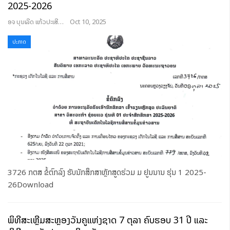
2025-2026
ອຈ ບຸນເລີດ ແກ້ວປະເສີດ
Oct 10, 2025
ປະກາດ
3726 ກຕສ ຂໍ້ຕົກລົງ ຮັບນັກສຶກສາຫຼັກສູດຮ່ວມ ມ ຢູນນານ ຮຸ່ນ 1 2025-
26Download
ພິທີສະເຫຼີມສະຫຼອງວັນຄູແຫ່ງຊາດ 7 ຕຸລາ ຄົບຮອບ 31 ປີ ແລະ