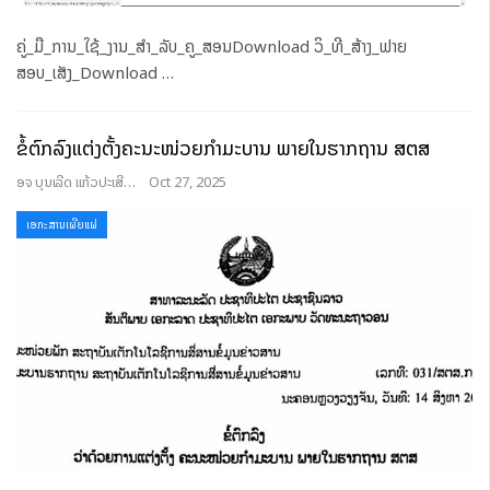
ຄູ່_ມື_ການ_ໃຊ້_ງານ_ສຳ_ລັບ_ຄູ_ສອນDownload
ວິ_ທີ_ສ້າງ_ຟາຍ
ສອບ_ເສັງ_Download
…
ຂໍ້ຕົກລົງແຕ່ງຕັ້ງຄະນະໜ່ວຍກໍາມະບານ ພາຍໃນຮາກຖານ ສຕສ
ອຈ ບຸນເລີດ ແກ້ວປະເສີດ
Oct 27, 2025
ເອກະສານເຜີຍແຜ່