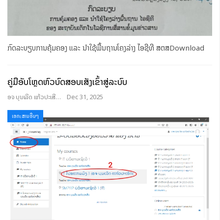
ກົດລະບຽບການຄຸ້ມຄອງ ແລະ ນໍາໃຊ້ພື້ນຖານໂຄງລ່າງ ໄອຊີທີ ສຕສDownload
ຄູ່ມືອັບໂຫຼດຫົວບົດສອບເສັງເຂົ້າສູ່ລະບົບ
ອຈ ບຸນເລີດ ແກ້ວປະເສີດ
Dec 31, 2025
ເອກະສານອື່ນໆ