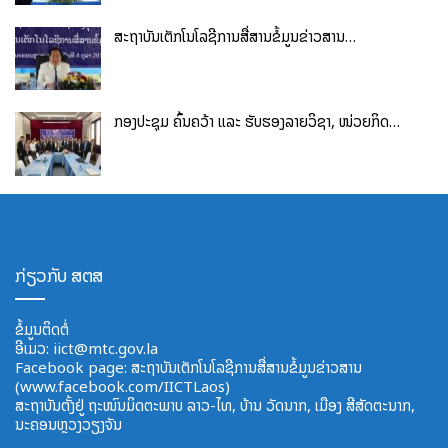
ສະຖາບັນເຕັກໂນໂລຊີການສື່ສານຂໍ້ມູນຂ່າວສານ…
ກອງປະຊຸມ ຄົ້ນຄວ້າ ແລະ ຮັບຮອງລາຍວິຊາ, ໜ່ວຍກິດ…
ກ່ຽວກັບ ສຕສ
ຂໍ້ມູນຕິດຕໍ່
ອີ​ເມວ:
iict@mtc.gov.la
Facebook page: ສະຖາບັນເຕັກໂນໂລຊີການສື່ສານຂໍ້ມູນຂ່າວສານ
(www.facebook.com/IICTLaos)
ສະ​ຖາ​ບັນ​ຕັ້ງຢູ່ ຖະໜົນມິດຕະພາບ​ ລາວ​-ໄທ, ບ້ານ ວັດ​ນາກ, ​ເມືອງ ສີ​ສັດຕະ​ນາກ,
ນະຄອນຫຼວງວຽງຈັນ