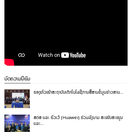
ບົດຄວາມນິຍົມ
ຮອງຫົວໜ້າສະຖາບັນເຕັກໂນໂລຊີການສື່ສານຂໍ້ມູນຂ່າວສານ…
ສຕສ ແລະ ຮົວເວ້ (Huawei) ຮ່ວມລົງນາມ ສະໜັບສະໜູນ
ແລະ…