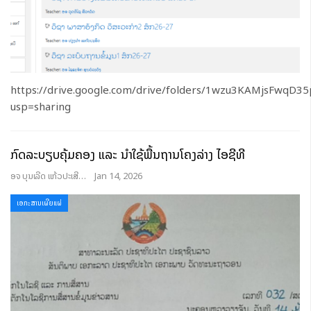
https://drive.google.com/drive/folders/1wzu3KAMjsFwqD35
usp=sharing
ກົດລະບຽບຄຸ້ມຄອງ ແລະ ນໍາໃຊ້ພື້ນຖານໂຄງລ່າງ ໄອຊີທີ
ອຈ ບຸນເລີດ ແກ້ວປະເສີດ
Jan 14, 2026
ເອກະສານເຜີຍແຜ່