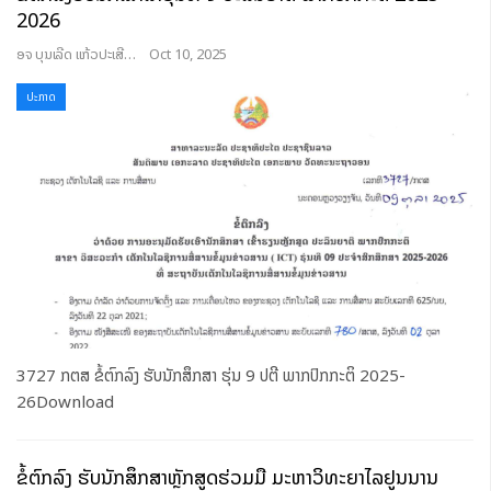
2026
ອຈ ບຸນເລີດ ແກ້ວປະເສີດ
Oct 10, 2025
ປະກາດ
3727 ກຕສ ຂໍ້ຕົກລົງ ຮັບນັກສຶກສາ ຮຸ່ນ 9 ປຕີ ພາກປົກກະຕິ 2025-
26Download
ຂໍ້ຕົກລົງ ຮັບນັກສຶກສາຫຼັກສູດຮ່ວມມື ມະຫາວິທະຍາໄລຢູນນານ