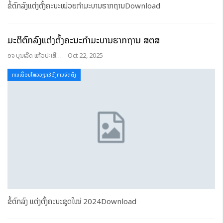
ຂໍ້ຕົກລົງແຕ່ງຕັ້ງຄະນະໜ່ວຍກໍາມະບານຮາກຖານDownload
ມະຕິຕົກລົງແຕ່ງຕັ້ງຄະນະກໍາມະບານຮາກຖານ ສຕສ
ອຈ ບຸນເລີດ ແກ້ວປະເສີດ
Oct 22, 2025
ການເຄື່ອນໄຫວວຽກ3ອົງການຈັດຕັ້ງ
ຂໍ້ຕົກລົງ ແຕ່ງຕັ້ງຄະນະຊຸດໃໝ່ 2024Download