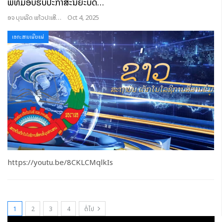
ພິທີມອບຮັບປະກາສະນິຍະບັດ…
ອຈ ບຸນເລີດ ແກ້ວປະເສີດ
Oct 4, 2025
ເອກະສານເຜີຍແຜ່
https://youtu.be/8CKLCMqlkIs
1
2
3
4
ຕໍ່ໄປ