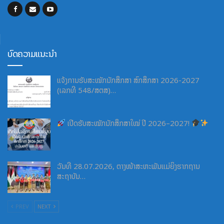
ບົດຄວາມແນະນຳ
ແຈ້ງການຮັບສະໝັກນັກສຶກສາ ສົກສຶກສາ 2026-2027
(ເລກທີ 548/ສຕສ)…
ເປີດຮັບສະໝັກນັກສຶກສາໃໝ່ ປີ 2026–2027!
ວັນທີ 28.07.2026, ຕາງໜ້າສະຫະພັນແມ່ຍິງຮາກຖານ
ສະຖາບັນ…
PREV
NEXT