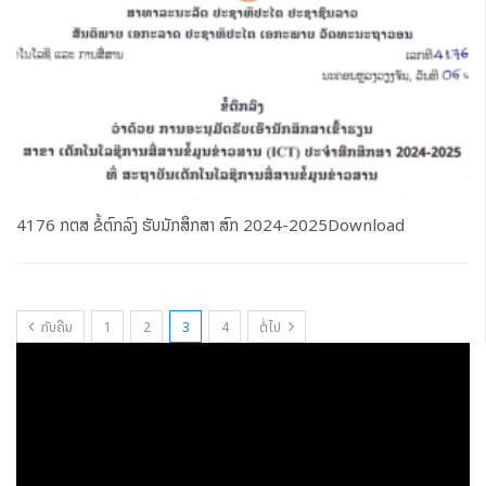
4176 ກຕສ ຂໍ້ຕົກລົງ ຮັບນັກສຶກສາ ສົກ 2024-2025Download
ກັບຄືນ
1
2
3
4
ຕໍ່ໄປ