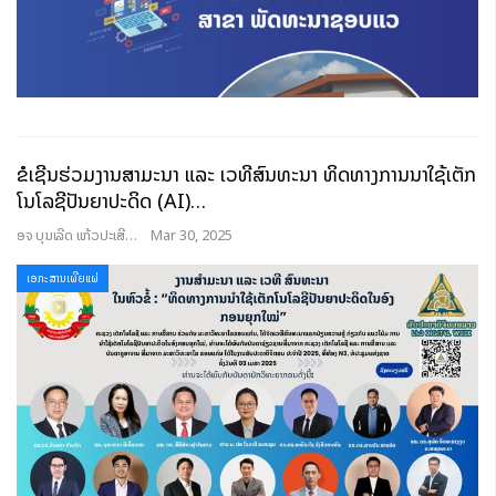
ຂໍເຊີນຮ່ວມງານສຳມະນາ ແລະ ເວທີສົນທະນາ ທິດທາງການນຳໃຊ້ເຕັກ
ໂນໂລຊີປັນຍາປະດິດ (AI)…
ອຈ ບຸນເລີດ ແກ້ວປະເສີດ
Mar 30, 2025
ເອກະສານເຜີຍແຜ່