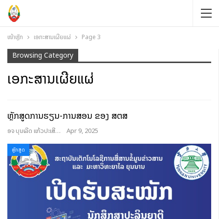
ໜ້າຫຼັກ
ເອກະສານເຜີຍແຜ່
Page 3
Browsing Category
ເອກະສານເຜີຍແຜ່
ຫຼັກສູດການຮຽນ-ການສອນ ຂອງ ສຕສ
ອຈ ບຸນເລີດ ແກ້ວປະເສີດ
Apr 9, 2025
ຫຼັກສູດ