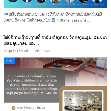
ຂໍເຊີນຮ່ວມງານສຳມະນາ ແລະ ເວທີສົນທະນາ ທິດທາງການນຳໃຊ້ເຕັກໂນໂລຊີ
ປັນຍາປະດິດ (AI) ໃນອົງກອນຍຸກໃໝ່
(Panel Session)
…
ໃຫ້ບໍລິການເຊົ່າສະຖານທີ່ ສໍາລັບ ຫ້ອງການ, ຈັດກອງປະຊຸມ, ສໍາມະນາ
ພ້ອມອຸປະກອນ ແລະ…
ອຈ ບຸນເລີດ ແກ້ວປະເສີດ
Feb 7, 2025
ປະກາດ