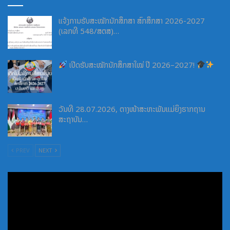
ແຈ້ງການຮັບສະໝັກນັກສຶກສາ ສົກສຶກສາ 2026-2027
(ເລກທີ 548/ສຕສ)…
ເປີດຮັບສະໝັກນັກສຶກສາໃໝ່ ປີ 2026–2027!
ວັນທີ 28.07.2026, ຕາງໜ້າສະຫະພັນແມ່ຍິງຮາກຖານ
ສະຖາບັນ…
PREV
NEXT