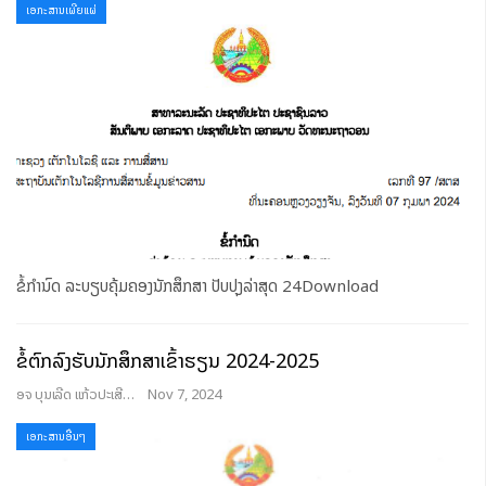
ເອກະສານເຜີຍແຜ່
ຂໍ້ກຳນົດ ລະບຽບຄຸ້ມຄອງນັກສຶກສາ ປັບປຸງລ່າສຸດ 24Download
ຂໍ້ຕົກລົງຮັບນັກສຶກສາເຂົ້າຮຽນ 2024-2025
ອຈ ບຸນເລີດ ແກ້ວປະເສີດ
Nov 7, 2024
ເອກະສານອື່ນໆ