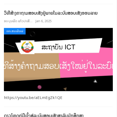
ວິທີສ້າງຄໍາຖາມສອບເສັງຢູ່ພາຍໃນລະບົບສອບເສັງອອນລາຍ
ອຈ ບຸນເລີດ ແກ້ວປະເສີດ
Jan 6, 2025
ເອກະສານເຜີຍແຜ່
https://youtu.be/aELmEgZk1QE
ດາວໂຫຼດຄູ່ມືເຂົ້າສູ່ລະບົບສອບເສັງສໍາລັບນັກສຶກສາ