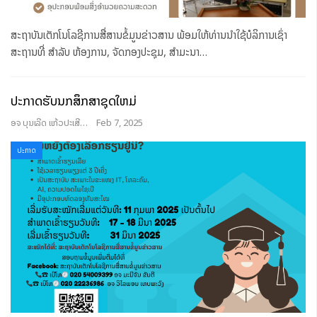
ສະຖາບັນເຕັກໂນໂລຊີການສື່ສານຂໍ້ມູນຂ່າວສານ ພ້ອມໃຫ້ທ່ານນໍາໃຊ້ບໍລິການເຊົ່າ
ສະຖານທີ່ ສໍາລັບ ຫ້ອງການ, ຈັດກອງປະຊຸມ, ສໍາມະນາ
…
ປະກາດຮັບນກສຶກສາຊຸດໃຫມ່
ອຈ ບຸນເລີດ ແກ້ວປະເສີດ
Feb 7, 2025
ປະກາດ