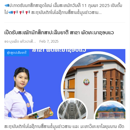
ປະກາດຮັບນກສຶກສາຊຸດໃຫມ່ ເລີ່ມສະຫມັກວັນທີ 11 ກຸມພາ 2025 ເປັນຕົ້ນ
ໄປ
ສະຖາບັນເຕັກໂນໂລຊີການສື່ສານຂໍ້ມູນຂ່າວສານ
…
ເປີດຮັບສະໝັກນັກສຶກສາປະລິນຍາຕີ ສາຂາ ພັດທະນາຊອບແວ
ອຈ ບຸນເລີດ ແກ້ວປະເສີດ
Feb 7, 2025
ຫຼັກສູດປະລິນຍາຕີ
ສະຖາບັນເຕັກໂນໂລຊີການສື່ສານຂໍ້ມູນຂ່າວສານ ແລະ ມະຫາວິທະຍາໄລຍຸນນານ ເປີດ