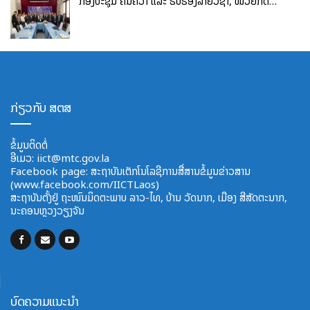
ກອງປະຊຸມ ຄົ້ນຄວ້າ ແລະ ຮັບຮອງລາຍວິຊາ, ໜ່ວຍກິດ…
ກ່ຽວກັບ ສຕສ
ຂໍ້ມູນຕິດຕໍ່
ອີ​ເມວ:
iict@mtc.gov.la
Facebook page: ສະຖາບັນເຕັກໂນໂລຊີການສື່ສານຂໍ້ມູນຂ່າວສານ
(www.facebook.com/IICTLaos)
ສະ​ຖາ​ບັນ​ຕັ້ງຢູ່ ຖະໜົນມິດຕະພາບ​ ລາວ​-ໄທ, ບ້ານ ວັດ​ນາກ, ​ເມືອງ ສີ​ສັດຕະ​ນາກ,
ນະຄອນຫຼວງວຽງຈັນ
ບົດຄວາມແນະນຳ