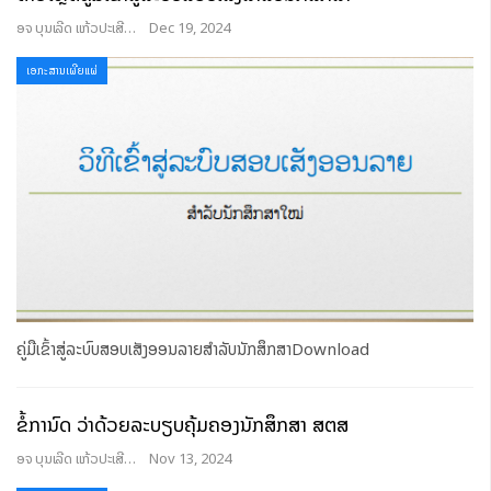
ອຈ ບຸນເລີດ ແກ້ວປະເສີດ
Dec 19, 2024
ເອກະສານເຜີຍແຜ່
ຄູ່ມືເຂົ້າສູ່ລະບົບສອບເສັງອອນລາຍສໍາລັບນັກສຶກສາDownload
ຂໍ້ກໍານົດ ວ່າດ້ວຍລະບຽບຄຸ້ມຄອງນັກສຶກສາ ສຕສ
ອຈ ບຸນເລີດ ແກ້ວປະເສີດ
Nov 13, 2024