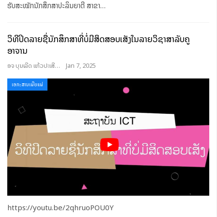
ຮັບສະໝັກນັກສຶກສາປະລິນຍາຕີ ສາຂາ
…
ວິທີປິດລາຍຊື່ນັກສຶກສາທີ່ບໍ່ມີສິດສອບເສັງໃນລາຍວິຊາສໍາລັບຄູ
ອາຈານ
ອຈ ບຸນເລີດ ແກ້ວປະເສີດ
Jan 7, 2025
ເອກະສານເຜີຍແຜ່
https://youtu.be/2qhruoPOU0Y