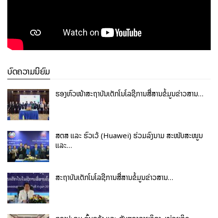
ບົດຄວາມນິຍົມ
ຮອງຫົວໜ້າສະຖາບັນເຕັກໂນໂລຊີການສື່ສານຂໍ້ມູນຂ່າວສານ…
ສຕສ ແລະ ຮົວເວ້ (Huawei) ຮ່ວມລົງນາມ ສະໜັບສະໜູນ
ແລະ…
ສະຖາບັນເຕັກໂນໂລຊີການສື່ສານຂໍ້ມູນຂ່າວສານ…