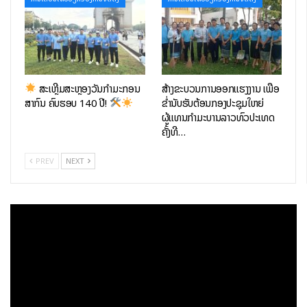
ສະເຫຼີມສະຫຼອງວັນກຳມະກອນ
ສ້າງຂະບວນການອອກແຮງງານ ເພື່ອ
ສາກົນ ຄົບຮອບ 140 ປີ!
ຂ່ຳນັບຮັບຕ້ອນກອງປະຊຸມໃຫຍ່
ຜູ້ແທນກຳມະບານລາວທົ່ວປະເທດ
ຄັ້ງທີ…
PREV
NEXT