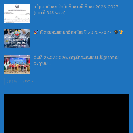
ແຈ້ງການຮັບສະໝັກນັກສຶກສາ ສົກສຶກສາ 2026-2027
(ເລກທີ 548/ສຕສ)…
ເປີດຮັບສະໝັກນັກສຶກສາໃໝ່ ປີ 2026–2027!
ວັນທີ 28.07.2026, ຕາງໜ້າສະຫະພັນແມ່ຍິງຮາກຖານ
ສະຖາບັນ…
PREV
NEXT