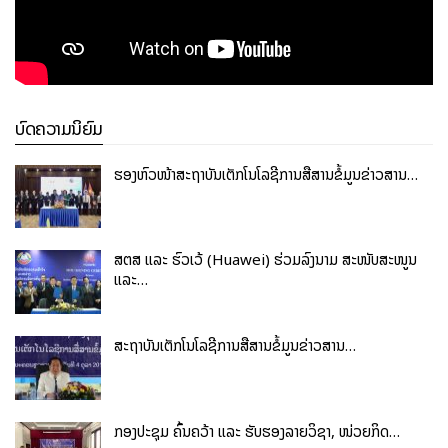
ບົດຄວາມນິຍົມ
ຮອງຫົວໜ້າສະຖາບັນເຕັກໂນໂລຊີການສື່ສານຂໍ້ມູນຂ່າວສານ…
ສຕສ ແລະ ຮົວເວ້ (Huawei) ຮ່ວມລົງນາມ ສະໜັບສະໜູນ
ແລະ…
ສະຖາບັນເຕັກໂນໂລຊີການສື່ສານຂໍ້ມູນຂ່າວສານ…
ກອງປະຊຸມ ຄົ້ນຄວ້າ ແລະ ຮັບຮອງລາຍວິຊາ, ໜ່ວຍກິດ…