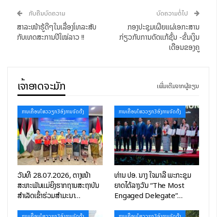
ກັບຄືນບົດຄວາມ
ບົດຄວາມຕໍ່ໄປ
ສາລະໜ້າຮູ້ດີໆໃນເລື່ອງໂທລະສັບ
ກອງປະຊຸມເຜີຍແຜ່ເອກະສານ
ກັບເທດສະການປີໃໝ່ລາວ !!
ກ່ຽວກັບການດັດແກ້ຊັ້ນ -ຂັ້ນເງິນ
ເດືອນຂອງຄູ
ເຈົ້າອາດຈະມັກ
ເພີ່ມເຕີມຈາກຜູ້ຂຽນ
ການເຄື່ອນໄຫວວຽກ3ອົງການຈັດຕັ້ງ
ການເຄື່ອນໄຫວວຽກ3ອົງການຈັດຕັ້ງ
ວັນທີ 28.07.2026, ຕາງໜ້າ
ທ່ານ ປອ. ນາງ ໃຈມາລີ ພະກະຊຸມ
ສະຫະພັນແມ່ຍິງຮາກຖານສະຖາບັນ
ຍາດໄດ້ລາງວັນ “The Most
ສຳເລັດເຂົ້າຮ່ວມສຳມະນາ…
Engaged Delegate”…
ການເຄື່ອນໄຫວວຽກ3ອົງການຈັດຕັ້ງ
ການເຄື່ອນໄຫວວຽກ3ອົງການຈັດຕັ້ງ