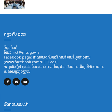
ກ່ຽວກັບ ສຕສ
ຂໍ້ມູນຕິດຕໍ່
ອີ​ເມວ:
iict@mtc.gov.la
Facebook page: ສະຖາບັນເຕັກໂນໂລຊີການສື່ສານຂໍ້ມູນຂ່າວສານ
(www.facebook.com/IICTLaos)
ສະ​ຖາ​ບັນ​ຕັ້ງຢູ່ ຖະໜົນມິດຕະພາບ​ ລາວ​-ໄທ, ບ້ານ ວັດ​ນາກ, ​ເມືອງ ສີ​ສັດຕະ​ນາກ,
ນະຄອນຫຼວງວຽງຈັນ
ບົດຄວາມແນະນຳ