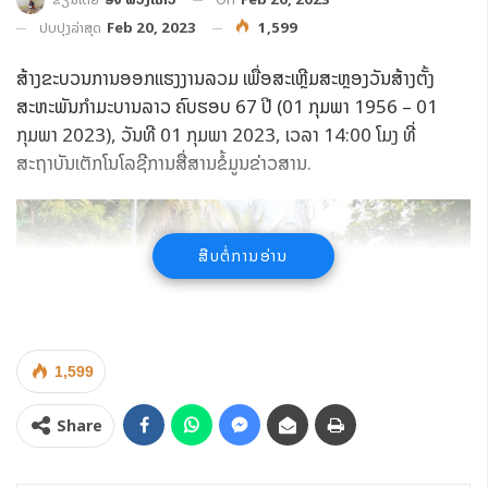
ປັບປຸງລ່າສຸດ
Feb 20, 2023
1,599
ສ້າງຂະບວນການອອກແຮງງານລວມ ເພື່ອສະເຫຼີມສະຫຼອງວັນສ້າງຕັ້ງ
ສະຫະພັນກໍາມະບານລາວ ຄົບຮອບ 67 ປີ (01 ກຸມພາ 1956 – 01
ກຸມພາ 2023), ວັນທີ 01 ກຸມພາ 2023, ເວລາ 14:00 ໂມງ ທີ່
ສະຖາບັນເຕັກໂນໂລຊີການສື່ສານຂໍ້ມູນຂ່າວສານ.
ສືບຕໍ່ການອ່ານ
1,599
Share