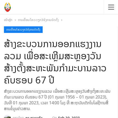
ໜ້າຫຼັກ
ການເຄື່ອນໄຫວວຽກ3ອົງການຈັດຕັ້ງ
ການເຄື່ອນໄຫວວຽກ3ອົງການຈັດຕັ້ງ
ສ້າງຂະບວນການອອກແຮງງານ
ລວມ ເພື່ອສະເຫຼີມສະຫຼອງວັນ
ສ້າງຕັ້ງສະຫະພັນກໍາມະບານລາວ
ຄົບຮອບ 67 ປີ
ສ້າງຂະບວນການອອກແຮງງານລວມ ເພື່ອສະເຫຼີມສະຫຼອງວັນສ້າງຕັ້ງສະຫະພັນ
ກໍາມະບານລາວ ຄົບຮອບ 67 ປີ (01 ກຸມພາ 1956 – 01 ກຸມພາ 2023),
ວັນທີ 01 ກຸມພາ 2023, ເວລາ 14:00 ໂມງ ທີ່ ສະຖາບັນເຕັກໂນໂລຊີການສື່
ສານຂໍ້ມູນຂ່າວສານ.
On
Feb 20, 2023
ຂຽນໂດຍ
ອຈ ພວງແກ້ວ