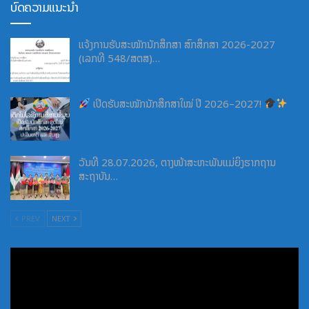
ບົດຄວາມແນະນຳ
ແຈ້ງການຮັບສະໝັກນັກສຶກສາ ສົກສຶກສາ 2026-2027
(ເລກທີ 548/ສຕສ)…
ເປີດຮັບສະໝັກນັກສຶກສາໃໝ່ ປີ 2026–2027!
ວັນທີ 28.07.2026, ຕາງໜ້າສະຫະພັນແມ່ຍິງຮາກຖານ
ສະຖາບັນ…
PREV
NEXT