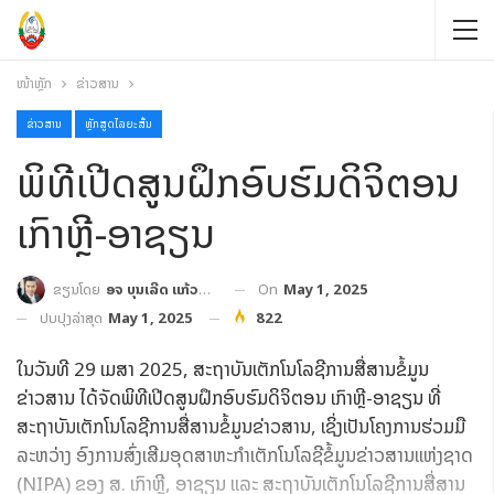
ໜ້າຫຼັກ
ຂ່າວສານ
ຂ່າວສານ
ຫຼັກສູດໄລຍະສັ້ນ
ພິທີເປີດສູນຝຶກອົບຮົມດິຈິຕອນ
ເກົາຫຼີ-ອາຊຽນ
On
May 1, 2025
ຂຽນໂດຍ
ອຈ ບຸນເລີດ ແກ້ວປະເສີດ
ປັບປຸງລ່າສຸດ
May 1, 2025
822
ໃນວັນທີ 29 ເມສາ 2025, ສະຖາບັນເຕັກໂນໂລຊີການສື່ສານຂໍ້ມູນ
ຂ່າວສານ ໄດ້ຈັດພິທີເປີດສູນຝຶກອົບຮົມດິຈິຕອນ ເກົາຫຼີ-ອາຊຽນ ທີ່
ສະຖາບັນເຕັກໂນໂລຊີການສື່ສານຂໍ້ມູນຂ່າວສານ, ເຊິ່ງເປັນໂຄງການຮ່ວມມື
ລະຫວ່າງ ອົງການສົ່ງເສີມອຸດສາຫະກຳເຕັກໂນໂລຊີຂໍ້ມູນຂ່າວສານແຫ່ງຊາດ
(NIPA) ຂອງ ສ. ເກົາຫຼີ, ອາຊຽນ ແລະ ສະຖາບັນເຕັກໂນໂລຊີການສື່ສານ