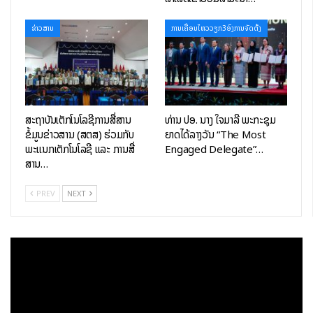
ສູນຝຶກອົບຮົມນີ້ ຍັງເປັນການເສີມສ້າງການຮ່ວມມືລະຫວ່າງ ສ.ເກົາຫຼີ –
ຂ່າວສານ
ການເຄື່ອນໄຫວວຽກ3ອົງການຈັດຕັ້ງ
ສປປ ລາວ ແລະ ສູນດັ່ງກ່າວຈະເປັນແບບຢ່າງການພັດທະນາບຸກຄະລາກອນ
ດິຈິຕອນຕາມຫຼັກສູດຂອງ ສ. ເກົາຫຼີ ເຊິ່ງ ສປປ ລາວ ສາມາດນຳໄປ
ຈັດຕັ້ງປະຕິບັດຕໍ່ໄດ້ໂດຍການປັບປຸງຫລັກສູດຕ່າງໆ ເພື່ອໃຫ້ສາມາດຕອບ
ສະໜອງໄດ້ຕາມຄວາມຕ້ອງການຂອງຕະຫຼາດແຮງງານໃນ ສປປ ລາວ.
ສະຖາບັນເຕັກໂນໂລຊີການສື່ສານ
ທ່ານ ປອ. ນາງ ໃຈມາລີ ພະກະຊຸມ
ຂໍ້ມູນຂ່າວສານ (ສຕສ) ຮ່ວມກັບ
ຍາດໄດ້ລາງວັນ “The Most
ພະແນກເຕັກໂນໂລຊີ ແລະ ການສື່
Engaged Delegate”…
ສານ…
PREV
NEXT