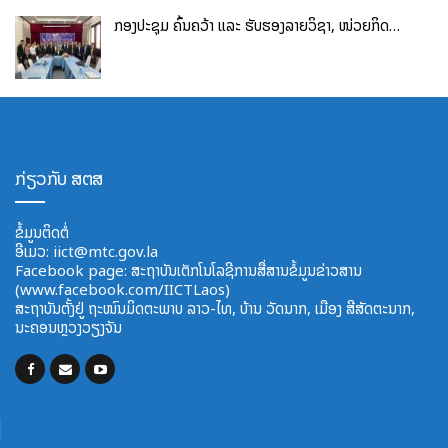
ກອງປະຊຸມ ຄົ້ນຄວ້າ ແລະ ຮັບຮອງລາຍວິຊາ, ໜ່ວຍກິດ…
ກ່ຽວກັບ ສຕສ
ຂໍ້ມູນຕິດຕໍ່
ອີ​ເມວ:
iict@mtc.gov.la
Facebook page: ສະຖາບັນເຕັກໂນໂລຊີການສື່ສານຂໍ້ມູນຂ່າວສານ
(www.facebook.com/IICTLaos)
ສະ​ຖາ​ບັນ​ຕັ້ງຢູ່ ຖະໜົນມິດຕະພາບ​ ລາວ​-ໄທ, ບ້ານ ວັດ​ນາກ, ​ເມືອງ ສີ​ສັດຕະ​ນາກ,
ນະຄອນຫຼວງວຽງຈັນ