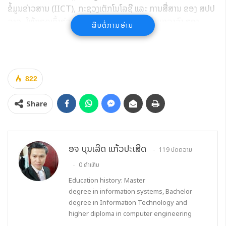
ຂໍ້ມູນຂ່າວສານ (IICT), ກະຊວງເຕັກໂນໂລຊີ ແລະ ການສື່ສານ ຂອງ ສປປ
ລາວ, ໃຫ້ກຽດເຂົ້າຮ່ວມໂດຍ ທ່ານ ປອ ສັນຕິສຸກ ສິມມາລາວົງ ຮອງ
ສືບຕໍ່ການອ່ານ
ລັດຖະມົນຕີ ກະຊວງເຕັກໂນໂລຊີ ແລະ ການສື່ສານ ແລະ ການສື່ສານ, ທ່ານ
ປອ. ປະດັບໄຊ ໄຊຍະໂຄດ ຫົວໜ້າສະຖາບັນເຕັກໂນໂລຊີການສື່ສານຂໍ້ມູນ
ຂ່າວສານ, ບັນດາຄະນະກົມ/ທຽບເທົ່າ ພາຍໃນ ກະຊວງ,​ ຄະນະພະແນກ
ແລະ ຕາງໜ້າຝ່າຍ ສ. ເກົາຫລີ ໂດຍທ່ານ ດົງກິວ ລີ (Donggyu Lee)
822
ອຸປະທູດແຫ່ງ ສ. ເກົາຫຼີ ປະຈໍາ ສປປ ລາວ, ທ່ານ ຈອງຮີຢອນ ລີ
(Jonghyun LEE) ຜູ້ຈັດການໂຄງການປະຈໍາອົງການ NIPA ແລະ
Share
ບໍລິສັດຜູ້ຈັດການໂຄງການ KWISA ເຂົ້າຮ່ວມໃນງານດັ່ງກ່າວ.
ອຈ ບຸນເລີດ ແກ້ວປະເສີດ
119 ບົດຄວາມ
0 ຄຳເຫັນ
Education history: Master
degree in information systems, Bachelor
degree in Information Technology and
higher diploma in computer engineering