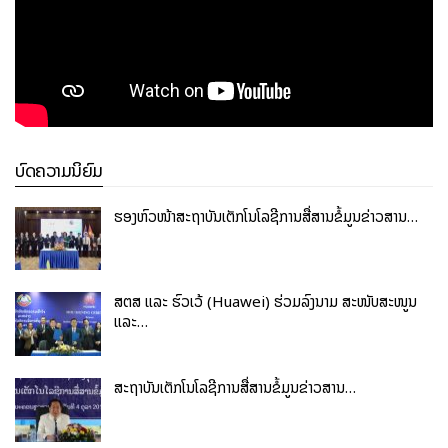
ບົດຄວາມນິຍົມ
ຮອງຫົວໜ້າສະຖາບັນເຕັກໂນໂລຊີການສື່ສານຂໍ້ມູນຂ່າວສານ…
ສຕສ ແລະ ຮົວເວ້ (Huawei) ຮ່ວມລົງນາມ ສະໜັບສະໜູນ
ແລະ…
ສະຖາບັນເຕັກໂນໂລຊີການສື່ສານຂໍ້ມູນຂ່າວສານ…