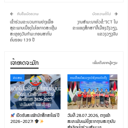
ກັບຄືນບົດຄວາມ
ບົດຄວາມຕໍ່ໄປ
ເຂົ້າຮ່ວມຂະບວນການຍ່າງເພື່ອ
ງານສຳມະນາຫົວຂໍ້:“ICT ໃນ
ການເປີດສູນຝຶກອົບຮົມດິຈິຕອນ ສູນເກົາຫຼີ-ອາຊຽນ ແມ່ນມີຈຸດປະສົງ
ສຸຂະພາບເນື່ອງໃນໂອກາດສະເຫຼີມ
ຂະແໜງສຶກສາ”ທີ່ເມືອງວັງວຽງ,
ສະຫຼອງວັນກຳມະກອນສາກົນ
ແຂວງວຽງຈັນ
ເພື່ອຊຸກຍູ້ການຫັນເປັນດິຈິຕອນຂອງ ສປປ ລາວ ໂດຍການສະໜອງການ
ຄົບຮອບ 139 ປີ
ຝຶກອົບຮົມດ້ານດິຈິຕອນ ແລະ AI ໃຫ້ແກ່ຊາວໜຸ່ມ ເພື່ອສະໜັບສະໜູນ
ການຊອກວຽກເຮັດງານທຳ, ແນ່ໃສ່ສ້າງລະບົບນິເວດດ້ານດິຈິຕອນແບບ
ຍືນຍົງ.
ເຈົ້າອາດຈະມັກ
ເພີ່ມເຕີມຈາກຜູ້ຂຽນ
ສູນຝຶກອົບຮົມດິຈິຕອນ ສູນເກົາຫຼີ-ອາຊຽນ ໄດ້ມີການສ້າງຫຼັກສູດ ເຊິ່ງ
ປະກອບມີທັງໝົດ 23 ໂມດູນ ທີ່ຕິດພັນກັບເຕັກໂນໂລຊີດິຈິຕອນ
ຂ່າວສານ
ການເຄື່ອນໄຫວວຽກ3ອົງການຈັດຕັ້ງ
ທັນສະໄໝ. ໃນນັ້ນໄດ້ແບ່ງອອກເປັນ 02 ຫຼັກສູດບູລິມະສິດຄື: ການ
ພັດທະນາແອັບພລິເຄຊັນແບບຄົບຊຸດ (Full Stack Development)
ແລະ ປັນຍາປະດິດ (AI). ໃນໄລຍະການດໍາເນີນໂຄງການຄາດໝາຍຝຶກ
ອົບຮົມໄດ້ຈໍານວນ 200 ຄົນ, ສູນຝຶກອົບຮົມດິຈິຕອນ ສູນເກົາຫຼີ-ອາຊຽນ
ຈະເປັນອີກໜຶ່ງສູນໃນການສ້າງຊັບພະຍາກອນມະນຸດທາງດ້ານດິຈິຕອນ
ເປີດຮັບສະໝັກນັກສຶກສາໃໝ່ ປີ
ວັນທີ 28.07.2026, ຕາງໜ້າ
2026–2027!
ສະຫະພັນແມ່ຍິງຮາກຖານສະຖາບັນ
ຂອງ ສປປ ລາວ.
ສຳເລັດເຂົ້າຮ່ວມສຳມະນາ…