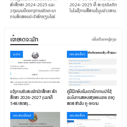
ສົກສຶກສາ 2024-2025 ແລະ
2024–2025 ທີ່ ສະຖາບັນເຕັກ
ວາງແຜນທິດທາງການພັດທະນາ
ໂນໂລຊີການສື່ສານຂໍ້ມູນຂ່າວສານ.
ການສິດສອນປະຈໍາສົກຮຽນໃໝ່
ເຈົ້າອາດຈະມັກ
ເພີ່ມເຕີມຈາກຜູ້ຂຽນ
ປະກາດ
ເອກະສານອື່ນໆ
ແຈ້ງການຮັບສະໝັກນັກສຶກສາ ສົກ
ຄູ່ມືຝຶກອົບຮົມເຕັກນິກການນຳໃຊ້
ສຶກສາ 2026-2027 (ເລກທີ
ລະບົບການສອບເສັງອອນລາຍ ຂອງ
548/ສຕສ)…
ສຕສ ສຳລັບ ຄູ-ອາຈານ
ເອກະສານເຜີຍແຜ່
ເອກະສານອື່ນໆ