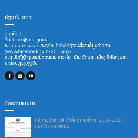
ກ່ຽວກັບ ສຕສ
ຂໍ້ມູນຕິດຕໍ່
ອີ​ເມວ:
iict@mtc.gov.la
Facebook page: ສະຖາບັນເຕັກໂນໂລຊີການສື່ສານຂໍ້ມູນຂ່າວສານ
(www.facebook.com/IICTLaos)
ສະ​ຖາ​ບັນ​ຕັ້ງຢູ່ ຖະໜົນມິດຕະພາບ​ ລາວ​-ໄທ, ບ້ານ ວັດ​ນາກ, ​ເມືອງ ສີ​ສັດຕະ​ນາກ,
ນະຄອນຫຼວງວຽງຈັນ
ບົດຄວາມແນະນຳ
ແຈ້ງການຮັບສະໝັກນັກສຶກສາ ສົກສຶກສາ 2026-2027
(ເລກທີ 548/ສຕສ)…