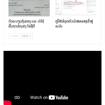
ກົດລະບຽບຄຸ້ມຄອງ ແລະ ນໍາໃຊ້
ຄູ່ມືອັບໂຫຼດຫົວບົດສອບເສັງເຂົ້າສູ່
ພື້ນຖານໂຄງລ່າງ ໄອຊີທີ
ລະບົບ
PREV
NEXT