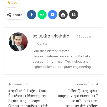
726
Share
ອຈ ບຸນເລີດ ແກ້ວປະເສີດ
119 ບົດຄວາມ
0 ຄຳເຫັນ
Education history: Master
degree in information systems, Bachelor
degree in Information Technology and
higher diploma in computer engineering
ກັບຄືນບົດຄວາມ
ບົດຄວາມຕໍ່ໄປ
ສະຖາບັນເຕັກໂນໂລຊີການສື່ສານ
ພິທີສະເຫຼີມສະຫຼອງວັນຄູ
ຂໍ້ມູນຂ່າວສານ ໄດ້ຈັດກອງປະຊຸມ
ແຫ່ງຊາດ 7 ຕຸລາ ຄົບຮອບ 31 ປີ
ວິຊາການ ສະຫຼຸບຖອດຖອນ
ແລະ ພິທີມອບຮັບປະກາ
ບົດຮຽນແຜນການສິດສອນປະຈໍາ
ສະນິຍະບັດ ປະຈຳສົກສຶກສາ