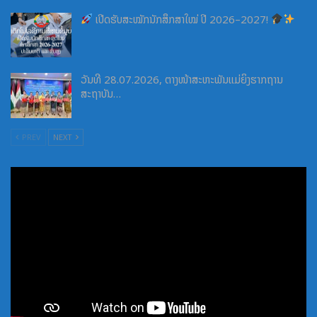
ເປີດຮັບສະໝັກນັກສຶກສາໃໝ່ ປີ 2026–2027!
ວັນທີ 28.07.2026, ຕາງໜ້າສະຫະພັນແມ່ຍິງຮາກຖານ
ສະຖາບັນ…
PREV
NEXT