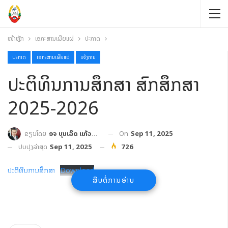
ໜ້າຫຼັກ
ເອກະສານເຜີຍແຜ່
ປະກາດ
ປະກາດ
ເອກະສານເຜີຍແຜ່
ແຈ້ງການ
ປະຕິທິນການສຶກສາ ສົກສຶກສາ
2025-2026
On
Sep 11, 2025
ຂຽນໂດຍ
ອຈ ບຸນເລີດ ແກ້ວປະເສີດ
ປັບປຸງລ່າສຸດ
Sep 11, 2025
726
ປະຕິທິນການສຶກສາ
Download
ສືບຕໍ່ການອ່ານ