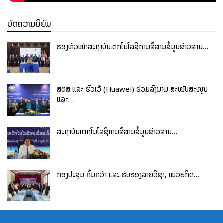
ບົດຄວາມນິຍົມ
ຮອງຫົວໜ້າສະຖາບັນເຕັກໂນໂລຊີການສື່ສານຂໍ້ມູນຂ່າວສານ…
ສຕສ ແລະ ຮົວເວ້ (Huawei) ຮ່ວມລົງນາມ ສະໜັບສະໜູນ
ແລະ…
ສະຖາບັນເຕັກໂນໂລຊີການສື່ສານຂໍ້ມູນຂ່າວສານ…
ກອງປະຊຸມ ຄົ້ນຄວ້າ ແລະ ຮັບຮອງລາຍວິຊາ, ໜ່ວຍກິດ…