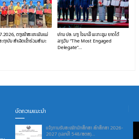
07.2026, ຕາງໜ້າສະຫະພັນແມ່
ທ່ານ ປອ. ນາງ ໃຈມາລີ ພະກະຊຸມ ຍາດໄດ້
ະຖາບັນ ສຳເລັດເຂົ້າຮ່ວມສຳມະ
ລາງວັນ “The Most Engaged
Delegate”…
ບົດຄວາມແນະນຳ
ແຈ້ງການຮັບສະໝັກນັກສຶກສາ ສົກສຶກສາ 2026-
2027 (ເລກທີ 548/ສຕສ)…