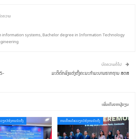
ົດຄວາມ
in information systems, Bachelor degree in Information Technology
ngineering
ບົດຄວາມຕໍ່ໄປ
25-
ມະຕິຕົກລົງແຕ່ງຕັ້ງຄະນະກໍາມະບານຮາກຖານ ສຕສ
ເພີ່ມເຕີມຈາກຜູ້ຂຽນ
ວວຽກ3ອົງການຈັດຕັ້ງ
ການເຄື່ອນໄຫວວຽກ3ອົງການຈັດຕັ້ງ