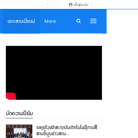
ເຂົ້າສູ່ລະບົບ
ເອກະສານເຜີຍແຜ່
More
ບົດຄວາມນິຍົມ
ຮອງຫົວໜ້າສະຖາບັນເຕັກໂນໂລຊີການສື່
ສານຂໍ້ມູນຂ່າວສານ…