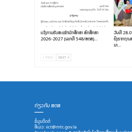
ແຈ້ງການຮັບສະໝັກນັກສຶກສາ ສົກສຶກສາ
ວັນທີ 28.
2026-2027 (ເລກທີ 548/ສຕສ)…
ຍິງຮາກຖານສ
ນາ…
PREV
NEXT
ກ່ຽວກັບ ສຕສ
ຂໍ້ມູນຕິດຕໍ່
ອີ​ເມວ:
iict@mtc.gov.la