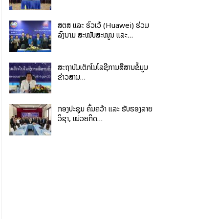
ສຕສ ແລະ ຮົວເວ້ (Huawei) ຮ່ວມ
ລົງນາມ ສະໜັບສະໜູນ ແລະ…
ສະຖາບັນເຕັກໂນໂລຊີການສື່ສານຂໍ້ມູນ
ຂ່າວສານ…
ກອງປະຊຸມ ຄົ້ນຄວ້າ ແລະ ຮັບຮອງລາຍ
ວິຊາ, ໜ່ວຍກິດ…