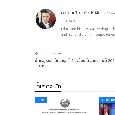
ອຈ ບຸນເລີດ ແກ້ວປະເສີດ
119 ບ
0 ຄຳເຫັນ
Education history: Master degree 
and higher diploma in computer e
ກັບຄືນບົດຄວາມ
ຂໍ້ຕົກລົງຮັບນັກສຶກສາຮຸ່ນທີ 9 ປະລິນຍາຕີ ພາກປົກກະຕິ 20
2026
ເຈົ້າອາດຈະມັກ
ປະກາດ
ການເຄື່ອນໄຫ