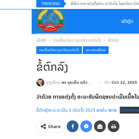
ພິທີປະກາດ ແຕ່ງຕັ້ງທ່ານ ປະດັບໄຊ ໄຊຍະໂຄດ ເປັ
TRENDING
ໜ້າຫຼັກ
ໜ້າຫຼັກ
ການເຄື່ອນໄຫວວຽກ3ອົງການຈັດຕັ້ງ
ຂໍ້ຕົກລົງ
ການເຄື່ອນໄຫວວຽກ3ອົງການຈັດຕັ້ງ
ເອກະສານເຜີຍແຜ່
ຂໍ້ຕົກລົງ
On
Oct 22, 2025
ຂຽນໂດຍ
ອຈ ບຸນເລີດ ແກ້ວປະເສີດ
ວ່າດ້ວຍ ການແຕ່ງຕັ້ງ
ຄະນະຮັບຜິດຊອບປະເມີນເນື້ອໃນຂ
ຂໍ້ຕົກລົງຄະນະປະເມີນ 5 ເປັນເຈົ້າ 2025 ພາຍໃນ ສຕສ
Downloa
Share