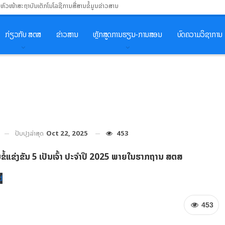
ນຫົວໜ້າສະຖາບັນເຕັກໂນໂລຊີການສື່ສານຂໍ້ມູນຂ່າວສານ
ກ່ຽວກັບ ສຕສ
ຂ່າວສານ
ຫຼັກສູດການຮຽນ-ການສອນ
ບົດຄວາມວິຊາການ
ປັບປຸງລ່າສຸດ
Oct 22, 2025
453
ໍ້ແຂ່ງຂັນ
5
ເປັນເຈົ້າ ປະຈໍາປີ
2025
ພາຍໃນຮາກຖານ ສຕສ
d
453