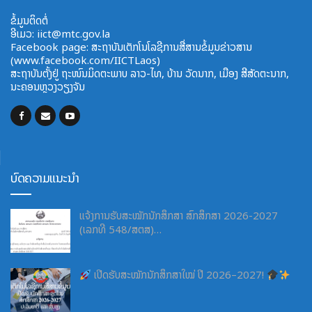
ຂໍ້ມູນຕິດຕໍ່
ອີ​ເມວ:
iict@mtc.gov.la
Facebook page: ສະຖາບັນເຕັກໂນໂລຊີການສື່ສານຂໍ້ມູນຂ່າວສານ
(www.facebook.com/IICTLaos)
ສະ​ຖາ​ບັນ​ຕັ້ງຢູ່ ຖະໜົນມິດຕະພາບ​ ລາວ​-ໄທ, ບ້ານ ວັດ​ນາກ, ​ເມືອງ ສີ​ສັດຕະ​ນາກ,
ນະຄອນຫຼວງວຽງຈັນ
ບົດຄວາມແນະນຳ
ແຈ້ງການຮັບສະໝັກນັກສຶກສາ ສົກສຶກສາ 2026-2027
(ເລກທີ 548/ສຕສ)…
ເປີດຮັບສະໝັກນັກສຶກສາໃໝ່ ປີ 2026–2027!