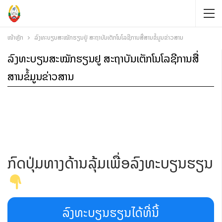
ໜ້າຫຼັກ
ລົງທະບຽນສະໝັກຮຽນຢູ່ ສະຖາບັນເຕັກໂນໂລຊີການສື່ສານຂໍ້ມູນຂ່າວສານ
ລົງທະບຽນສະໝັກຮຽນຢູ່ ສະຖາບັນເຕັກໂນໂລຊີການສື່
ສານຂໍ້ມູນຂ່າວສານ
ກົດປຸ່ມທາງດ້ານລຸ້ມເພື່ອລົງທະບຽນຮຽນ
ລົງທະບຽນຮຽນໄດ້ທີ່ນີ້