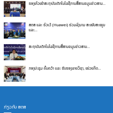
ຮອງຫົວໜ້າສະຖາບັນເຕັກໂນໂລຊີການສື່ສານຂໍ້ມູນຂ່າວສານ…
ສຕສ ແລະ ຮົວເວ້ (Huawei) ຮ່ວມລົງນາມ ສະໜັບສະໜູນ
ແລະ…
ສະຖາບັນເຕັກໂນໂລຊີການສື່ສານຂໍ້ມູນຂ່າວສານ…
ກອງປະຊຸມ ຄົ້ນຄວ້າ ແລະ ຮັບຮອງລາຍວິຊາ, ໜ່ວຍກິດ…
ກ່ຽວກັບ ສຕສ