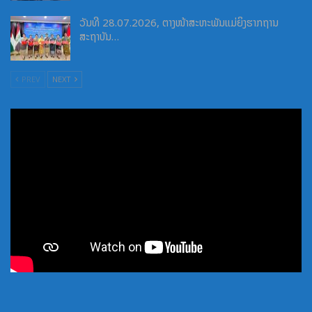
ວັນທີ 28.07.2026, ຕາງໜ້າສະຫະພັນແມ່ຍິງຮາກຖານ
ສະຖາບັນ…
PREV
NEXT