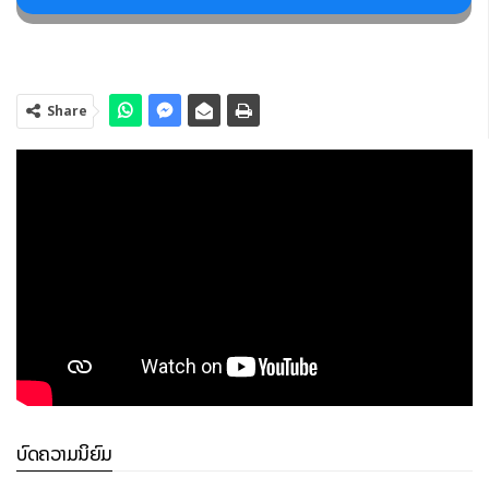
Share
ບົດຄວາມນິຍົມ