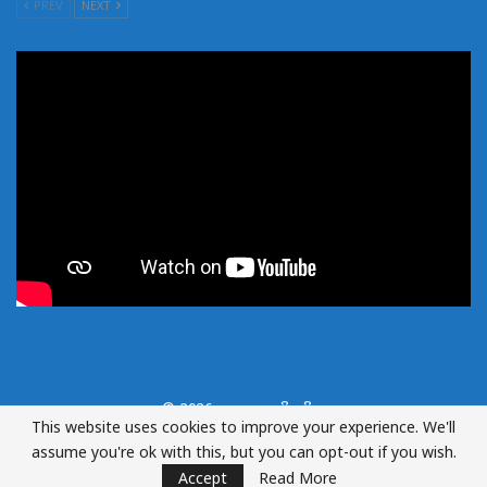
PREV
NEXT
© 2026 - . ສະຫງວນລິຂະສິດ.
This website uses cookies to improve your experience. We'll
ອອກແບບ ແລະ ພັດທະນາໂດຍ: ພະແນກຄຸ້ມຄອງ ແລະ ພັດທະນາໄອຊີທີ, ສຕສ
assume you're ok with this, but you can opt-out if you wish.
Accept
Read More