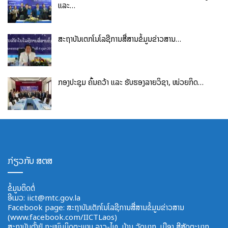
ແລະ…
ສະຖາບັນເຕັກໂນໂລຊີການສື່ສານຂໍ້ມູນຂ່າວສານ…
ກອງປະຊຸມ ຄົ້ນຄວ້າ ແລະ ຮັບຮອງລາຍວິຊາ, ໜ່ວຍກິດ…
ກ່ຽວກັບ ສຕສ
ຂໍ້ມູນຕິດຕໍ່
ອີ​ເມວ:
iict@mtc.gov.la
Facebook page: ສະຖາບັນເຕັກໂນໂລຊີການສື່ສານຂໍ້ມູນຂ່າວສານ
(www.facebook.com/IICTLaos)
ສະ​ຖາ​ບັນ​ຕັ້ງຢູ່ ຖະໜົນມິດຕະພາບ​ ລາວ​-ໄທ, ບ້ານ ວັດ​ນາກ, ​ເມືອງ ສີ​ສັດຕະ​ນາກ,