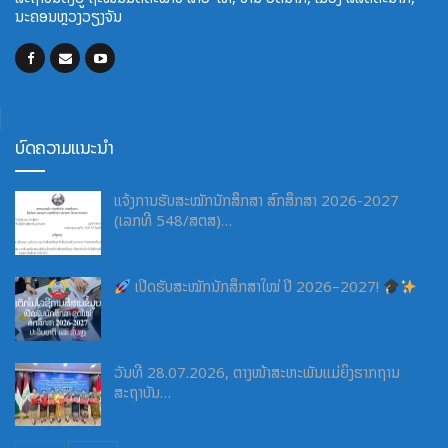
ນະຄອນຫຼວງວຽງຈັນ
ບົດຄວາມແນະນຳ
ແຈ້ງການຮັບສະໝັກນັກສຶກສາ ສົກສຶກສາ 2026-2027
(ເລກທີ 548/ສຕສ)…
ເປີດຮັບສະໝັກນັກສຶກສາໃໝ່ ປີ 2026–2027!
ວັນທີ 28.07.2026, ຕາງໜ້າສະຫະພັນແມ່ຍິງຮາກຖານ
ສະຖາບັນ…