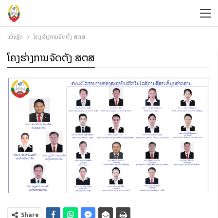
ໜ້າຫຼັກ
ໂຄງຮ່າງການຈັດຕັ້ງ ສຕສ
ໂຄງຮ່າງການຈັດຕັ້ງ ສຕສ
Share