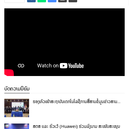
ບົດຄວາມນິຍົມ
ຮອງຫົວໜ້າສະຖາບັນເຕັກໂນໂລຊີການສື່ສານຂໍ້ມູນຂ່າວສານ…
ສຕສ ແລະ ຮົວເວ້ (Huawei) ຮ່ວມລົງນາມ ສະໜັບສະໜູນ