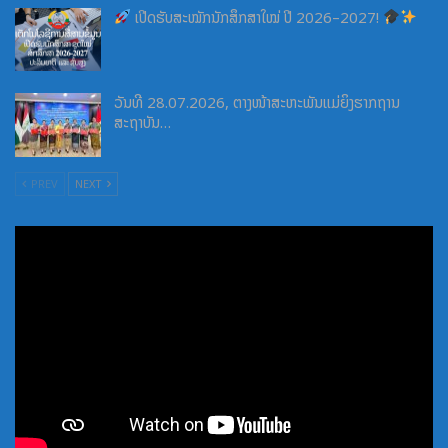
ເປີດຮັບສະໝັກນັກສຶກສາໃໝ່ ປີ 2026–2027!
ວັນທີ 28.07.2026, ຕາງໜ້າສະຫະພັນແມ່ຍິງຮາກຖານ
ສະຖາບັນ…
PREV
NEXT