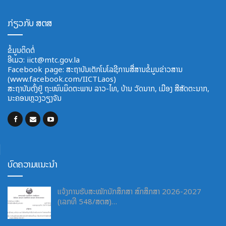
ມີແນວຄວາມຄິດລິເລີ່ມ ແລະ ຮູ້ຈັກການບໍລິຫານໃນການສ້າງ
ທຸລະກິດຂະໜາດນ້ອຍ-ຂະໜາດກາງ ແລະ ການສ້າງການຄ້າອອນ
ກ່ຽວກັບ ສຕສ
ລາຍ.
ຂຽນໂຄງສ້າງການຕະຫຼາດ, ຂັ້ນຕອນການບໍລິຫານ, ວາງແຜນ ແລະ
ຂໍ້ມູນຕິດຕໍ່
ການປະເມີນຜົນທາງການຕະຫຼາດ.
ອີ​ເມວ:
iict@mtc.gov.la
ກຳແໜ້ນຫຼັກການ ແລະ ຄິດໄລ່ພື້ນຖານການບັນຊີ, ບັນຊີ
Facebook page: ສະຖາບັນເຕັກໂນໂລຊີການສື່ສານຂໍ້ມູນຂ່າວສານ
(www.facebook.com/IICTLaos)
ວິສາຫະກິດ, ບັນຊີທະນາຄານ ແລະ ບັນຊີແຫ່ງລັດ.
ສະ​ຖາ​ບັນ​ຕັ້ງຢູ່ ຖະໜົນມິດຕະພາບ​ ລາວ​-ໄທ, ບ້ານ ວັດ​ນາກ, ​ເມືອງ ສີ​ສັດຕະ​ນາກ,
ສາມາດອອກແບບລະບົບການຄຸ້ມຄອງ, ການບໍລິຫານ, ການຈັດ
ນະຄອນຫຼວງວຽງຈັນ
ການຕ່າງໆ ພາຍໃນອົງກອນທີ່ ມີປະສິດທິພາບ.
ບົດຄວາມແນະນຳ
ແຈ້ງການຮັບສະໝັກນັກສຶກສາ ສົກສຶກສາ 2026-2027
(ເລກທີ 548/ສຕສ)…