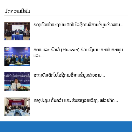
ລະດັບຊັ້ນສູງ.
ບົດຄວາມນິຍົມ
ລະດັບຄວາມສາມາດຫຼັງຈາກຮຽນຈົບ
ຮອງຫົວໜ້າສະຖາບັນເຕັກໂນໂລຊີການສື່ສານຂໍ້ມູນຂ່າວສານ…
ນຳໃຊ້ວິຊາສະເພາະທາງດ້ານເຕັກໂນໂລຊີການສື່ສານຂໍ້ມູນຂ່າວສານ
ເຂົ້າໝູນໃຊ້ໃນວຽກງານທີ່ຕົນເອງຮັບຜິດຊອບ.
ນໍາໃຊ້ທັກສະການບໍລິຫານ ເຂົ້າໃນການຈັດການບໍລິຫານວຽກງານ
ສຕສ ແລະ ຮົວເວ້ (Huawei) ຮ່ວມລົງນາມ ສະໜັບສະໜູນ
ແລະ…
ທາງດ້ານເຕັກໂນໂລຊີການສື່ສານຂໍ້ມູນ ຂ່າວສານ ໃຫ້ເກີດມີຄວາມ
ຄ່ອງແຄ້ວ, ມີຄວາມຊຳນິຊຳນານ, ມີຄວາມວ່ອງໄວ ແລະ ມີປະສິດທິ
ຜົນສູງ.
ສະຖາບັນເຕັກໂນໂລຊີການສື່ສານຂໍ້ມູນຂ່າວສານ…
ວິເຄາະ, ອະທິບາຍບັນດາຂໍ້ກຳນົດ ຫຼັກການ, ລະບຽບການ ແລະ
ມາດຕະການ ຂອງບັນດານິຕິກຳຕ່າງໆ ທີ່ຊ່ວຍຊຸກຍູ້ ແລະ ສົ່ງເສີມ
ວຽກງານບໍລິຫານລັດດ້ວຍເອເລັກໂຕຣນິກ.
ກອງປະຊຸມ ຄົ້ນຄວ້າ ແລະ ຮັບຮອງລາຍວິຊາ, ໜ່ວຍກິດ…
ວາງແຜນ, ວິເຄາະລະບົບ, ການປັບປຸງລະບົບ ຂອງອົງກອນ.
ຮູ້ຈັກຫຼັກການ ແລະ ສາມາດນຳນິຕິກຳຕ່າງໆມາໝູນໃຊ້ໃນການ
ຄຸ້ມຄອງໂຄງການ, ການຄຸ້ມຄອງໂທລະຄົມ, ການຄຸ້ມຄອງໄອຊີທີ,
ການຄຸ້ມຄອງຄື້ນຄວາມຖີ່ ແລະ ການຄຸ້ມຄອງໄປສະນີ.