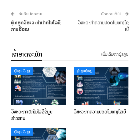
ກັບຄືນບົດຄວາມ
ບົດຄວາມຕໍ່ໄປ
ຫຼັກສູດວິສະວະກຳເຕັກໂນໂລຊີ
ວິສະວະກຳຄວາມປອດໄພທາງໄຊ
ການສື່ສານ
ເບີ
ເຈົ້າອາດຈະມັກ
ເພີ່ມເຕີມຈາກຜູ້ຂຽນ
ຫຼັກສູດຊັ້ນສູງ
ຫຼັກສູດຊັ້ນສູງ
ມາດຕະຖານອາຊີບ
ສື່ສານໂດຍໃຊ້ພາສາລາວ ແລະ ພາສາຕ່າງປະເທດເຂົ້າໃນວິຊາຊີບໃນ
ລະດັບໃດໜຶ່ງທີ່ແນ່ນອນ.
ຈັດຫາ ແລະ ດູແລຮັກສາຊັບພະຍາກອນລະບົບຂໍ້ມູນຂ່າວສານ ແລະ
ວິສະວະກຳເຕັກໂນໂລຊີຂໍ້ມູນ
ວິສະວະກຳຄວາມປອດໄພທາງໄຊເບີ
ການສື່ສານ ໃຫ້ພຽງພໍຕໍ່ການໃຊ້ງານ
ຂ່າວສານ
ບໍລິຫານຈັດການລະບົບຂໍ້ມູນຂ່າວສານ ແລະ ການສື່ສານ ໃຫ້
ບໍລິການໄດ້ຢ່າງຕໍ່ເນື່ອງ ມີປະສິດທິພາບ ແລະ ໝັ້ນຄົງປອດໄພ.
ຫຼັກສູດຊັ້ນສູງ
ບໍລິຫານຈັດການ, ໃຫ້ບໍລິການດ້ານຂໍ້ມູນຂ່າວສານ ແລະ ການສື່ສານ