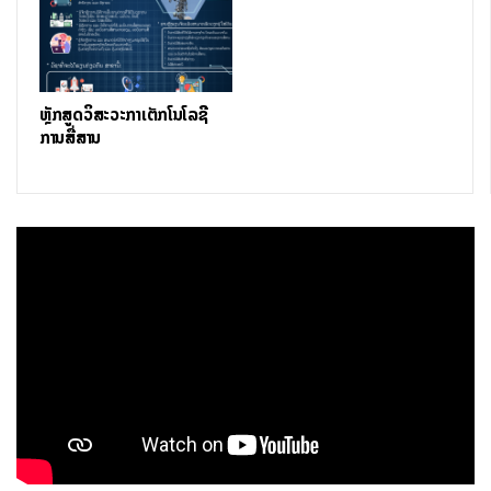
ຮອງຮັບຕາມກົດໝາຍໄອຊີທີ ຂອງລາວ ແລະ ມາດຕະຖານສາກົນ.
ຈັດຫາ ແລະ ສ້າງນະວັດຕະກໍາດ້ານໄອຊີທີ ເພື່ອສະໜັບສະໜູນງານ
ດ້ານບໍລິການ.
ຮັບປະກັນຄວາມຮູ້, ຄວາມສາມາດ ແລະ ທັດສະນະຄຸນສົມບັດ ທີ່
ຫຼັກສູດວິສະວະກຳເຕັກໂນໂລຊີ
ສອດຄ່ອງກັບຄວາມຕ້ອງການພັດທະນາເສດຖະກິດສັງຄົມ ແລະ
ການສື່ສານ
ຕະຫຼາດແຮງງານ ແຕ່ລະໄລຍະ.
ມີ​ຄຸນ​ສົມ​ບັດສິນທໍາປະຕິວັດ ແລະ ຈັນ​ຍາ​ບັນ​ທີ່​ດີ​ຕໍ່​ການ​ນຳ​ເຕັກ​ໂນ​
ໂລ​ຊີ, ເຄື່ອງມື ແລະ ຄວາມຮູ້ດ້ານໄອຊີທີ ໄປ​ໃຊ້​ໃນ​ການ​ປະ​ກອບ​ອາ​
ຊີບ.
ເປັນຜູ້ບໍລິຫານ ຫຼື ເປັນຜູ້ວາງແຜນການຕິດຕັ້ງສ້ອມແປງ, ບຳລຸງ
ຮັກສາອຸປະກອນເຄືອ​ຂ່າຍ ແລະ ລະ​ບົບເຕັກໂນໂລຊີ​ຂໍ້​ມູນຂ່າວສານ.
ມີທັກສະໃນການແກ້ໄຂບັນຫາ ແລະ ການວາງແຜນສ້າງລະບົບເຄືອ
ຂ່າຍ, ລະ​ບົບເຕັກໂນໂລຊີ​ຂໍ້​ມູນຂ່າວ ສານ.
ວຸດທິການສຶກສາ ແລະ ນາມມະຍົດ
ຜູ້ທີ່ຮຽນຈົບຕາມຫຼັກສູດນີ້ຈະໄດ້ຮັບນາມມະຍົດເປັນນັກ
ວິສະວະກອນດ້ານ ບໍລິຫານເຕັກໂນໂລຊີການສື່ສານຂໍ້ມູນຂ່າວສານ