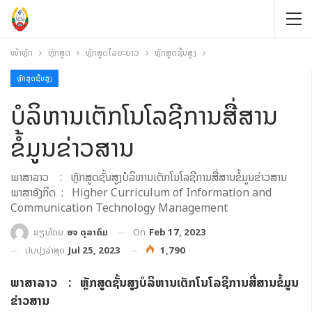
ໜ້າຫຼັກ
ຫຼັກສູດ
ຫຼັກສູດໄລຍະຍາວ
ຫຼັກສູດຊັ້ນສູງ
ຫຼັກສູດຊັ້ນສູງ
ບໍລິຫານເຕັກໂນໂລຊີການສື່ສານ
ຂໍ້ມູນຂ່າວສານ
ພາສາລາວ : ຫຼັກສູດຊັ້ນສູງບໍລິຫານເຕັກໂນໂລຊີການສື່ສານຂໍ້ມູນຂ່າວສານ
ພາສາອັງກິດ : Higher Curriculum of Information and
Communication Technology Management
On
Feb 17, 2023
ຂຽນໂດຍ
ອຈ ດຸລາຄົມ
ປັບປຸງລ່າສຸດ
Jul 25, 2023
1,790
ພາສາລາວ : ຫຼັກສູດຊັ້ນສູງບໍລິຫານເຕັກໂນໂລຊີການສື່ສານຂໍ້ມູນ
ຂ່າວສານ