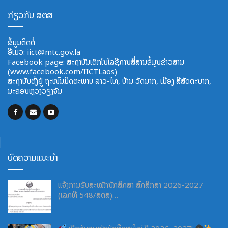
ກ່ຽວກັບ ສຕສ
ຂໍ້ມູນຕິດຕໍ່
ອີ​ເມວ:
iict@mtc.gov.la
Facebook page: ສະຖາບັນເຕັກໂນໂລຊີການສື່ສານຂໍ້ມູນຂ່າວສານ
(www.facebook.com/IICTLaos)
ສະ​ຖາ​ບັນ​ຕັ້ງຢູ່ ຖະໜົນມິດຕະພາບ​ ລາວ​-ໄທ, ບ້ານ ວັດ​ນາກ, ​ເມືອງ ສີ​ສັດຕະ​ນາກ,
ນະຄອນຫຼວງວຽງຈັນ
ບົດຄວາມແນະນຳ
ແຈ້ງການຮັບສະໝັກນັກສຶກສາ ສົກສຶກສາ 2026-2027
(ເລກທີ 548/ສຕສ)…