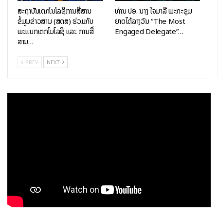
ສະຖາບັນເຕັກໂນໂລຊີການສື່ສານ
ທ່ານ ປອ. ນາງ ໃຈມາລີ ພະກະຊຸມ
ຂໍ້ມູນຂ່າວສານ (ສຕສ) ຮ່ວມກັບ
ຍາດໄດ້ລາງວັນ “The Most
ພະແນກເຕັກໂນໂລຊີ ແລະ ການສື່
Engaged Delegate”…
ສານ…
PREV
NEXT