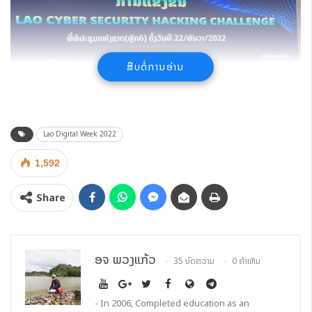
ສືບຕໍ່ການອ່ານ
Lao Digital Week 2022
1,592
ຕາງໜ້ານັກສຶກສາຈາກ ສະຖາບັນເຕັກໂນໂລຊີການສື່ສານຂໍ້ມູນຂ່າວສານ
Share
ຈຳນວນ 1 ທີມ ເຂົ້າຮ່ວມການແຂ່ງຂັນ Lao Cyber Security
Hacking challenge ທີ່ຫໍປະຊຸມແຫ່ງຊາດ ຄັ້ງວັນທີ 22 ທັນວາ
2022 ໃນງານ Lao Digital Week 2022 ຜົນການແຂ່ງຂັນແມ່ນນັກ
ອຈ ພວງແກ້ວ
35 ບົດຄວາມ
0 ຄຳເຫັນ
ສຶກສາຈາກສະຖາບັນເຕັກໂນໂລຊີການສື່ສານຂໍ້ມູນຂ່າວສານ ຂອງພວກເຮົາ
ສາມາດຍາດໄດ້ລາງວັນອັນດັບທີ 3 ຈາກການແຂ່ງຂັນຮອບຊິງຊະນະເລີດ
- In 2006, Completed education as an
ຈຳນວນ 8 ທີມ. ໃນການແຂ່ງຂັນຄັ້ງນີ້ ຂໍສະແດງຄວາມຊົມເຊີຍ ແລະ ດີໃຈ