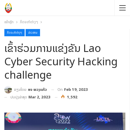
ໜ້າຫຼັກ
ກິດຈະກຳຕ່າງໆ
ກິດຈະກຳຕ່າງໆ
ຂ່າວສານ
ເຂົ້າຮ່ວມການແຂ່ງຂັນ Lao
Cyber Security Hacking
challenge
On
Feb 19, 2023
ຂຽນໂດຍ
ອຈ ພວງແກ້ວ
ປັບປຸງລ່າສຸດ
Mar 2, 2023
1,592