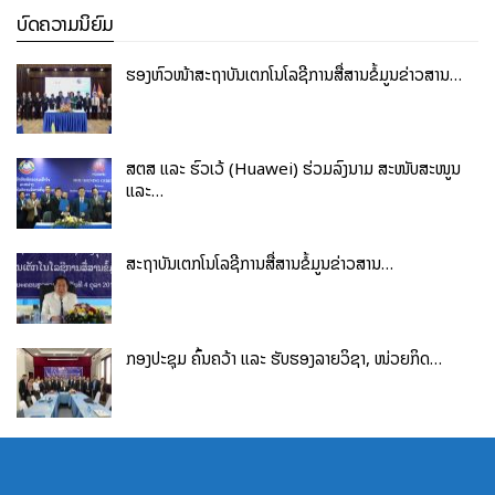
ບົດຄວາມນິຍົມ
ຮອງຫົວໜ້າສະຖາບັນເຕັກໂນໂລຊີການສື່ສານຂໍ້ມູນຂ່າວສານ…
ສຕສ ແລະ ຮົວເວ້ (Huawei) ຮ່ວມລົງນາມ ສະໜັບສະໜູນ
ແລະ…
ສະຖາບັນເຕັກໂນໂລຊີການສື່ສານຂໍ້ມູນຂ່າວສານ…
ກອງປະຊຸມ ຄົ້ນຄວ້າ ແລະ ຮັບຮອງລາຍວິຊາ, ໜ່ວຍກິດ…