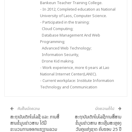
Bankeun Teacher Training College.
ກັບນ້ອງນັກສຶກສາ ແລະ ຄູອາຈານນໍາພາ ທີ່ສາມາດຍາດຊິງລາງວັນອັນດັບ
- In 2012, Completed education as National
ທີ 3 ມາເປັນຂອງຂວັນອັນງົດງາມໃຫ້ ສຕສ ຂອງພວກເຮົາ.
University of Laos, Computer Science.
- Participated in the training:
Cloud Computing;
Database Management And Web
Programming;
Advanced Web Technology;
Information Security,
Drone Kid making.
- Work experience, more 6 years at Lao
National Internet Center(LANIC).
- Current workplace: Institute Information
Technology and Communication
ກັບຄືນບົດຄວາມ
ບົດຄວາມຕໍ່ໄປ
1
of
8
PREV
NEXT
ສະຖາບັນເຕັກໂນໂລຊີ ແລະ ການສື່
ສະຖາບັນເຕັກໂນໂລຊີການສື່ສານ
ສານຂໍ້ມູນຂ່າວສານ ໄດ້ມີ
ຂໍ້ມູນຂ່າວສານ ສະເຫຼີມສະຫຼອງ
ຂະບວນການອອກແຮງງານລວມ
ວັນຄູແຫ່ງຊາດ ຄົບຮອບ 25 ປີ