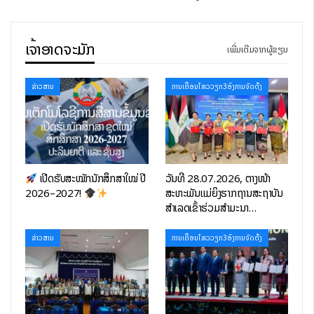
ເຈົ້າອາດຈະມັກ
ເພີ່ມເຕີມຈາກຜູ້ຂຽນ
ຂ່າວສານ
ການເຄື່ອນໄຫວວຽກ3ອົງການຈັດຕັ້ງ
ເປີດຮັບສະໝັກນັກສຶກສາໃໝ່ ປີ
ວັນທີ 28.07.2026, ຕາງໜ້າ
2026–2027!
ສະຫະພັນແມ່ຍິງຮາກຖານສະຖາບັນ
ສຳເລັດເຂົ້າຮ່ວມສຳມະນາ…
ຂ່າວສານ
ການເຄື່ອນໄຫວວຽກ3ອົງການຈັດຕັ້ງ