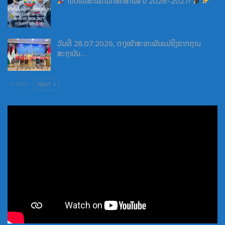
ເປີດຮັບສະໝັກນັກສຶກສາໃໝ່ ປີ 2026–2027!
ວັນທີ 28.07.2026, ຕາງໜ້າສະຫະພັນແມ່ຍິງຮາກຖານ
ສະຖາບັນ…
PREV
NEXT