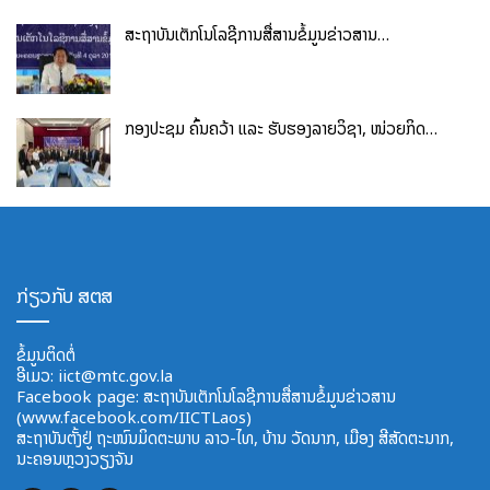
ສະຖາບັນເຕັກໂນໂລຊີການສື່ສານຂໍ້ມູນຂ່າວສານ…
ກອງປະຊຸມ ຄົ້ນຄວ້າ ແລະ ຮັບຮອງລາຍວິຊາ, ໜ່ວຍກິດ…
ກ່ຽວກັບ ສຕສ
ຂໍ້ມູນຕິດຕໍ່
ອີ​ເມວ:
iict@mtc.gov.la
Facebook page: ສະຖາບັນເຕັກໂນໂລຊີການສື່ສານຂໍ້ມູນຂ່າວສານ
(www.facebook.com/IICTLaos)
ສະ​ຖາ​ບັນ​ຕັ້ງຢູ່ ຖະໜົນມິດຕະພາບ​ ລາວ​-ໄທ, ບ້ານ ວັດ​ນາກ, ​ເມືອງ ສີ​ສັດຕະ​ນາກ,
ນະຄອນຫຼວງວຽງຈັນ