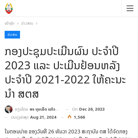
ໜ້າຫຼັກ
ຂ່າວສານ
ຂ່າວສານ
ກອງປະຊຸມປະເມີນຜົນ ປະຈໍາປີ
2023 ແລະ ປະເມີນຢ້ອນຫລັງ
ປະຈໍາປີ 2021-2022 ໃຫ້ຄະນະ
ນໍາ ສຕສ
On
Dec 26, 2023
ຂຽນໂດຍ
ອຈ ບຸນເລີດ ແກ້ວປະເສີດ
ປັບປຸງລ່າສຸດ
Aug 21, 2024
1,566
ໃນຕອນບ່າຍ ຂອງວັນທີ 26 ທັນວາ 2023 ສະຖາບັນ ຕສ ໄດ້ຈັດກອງ