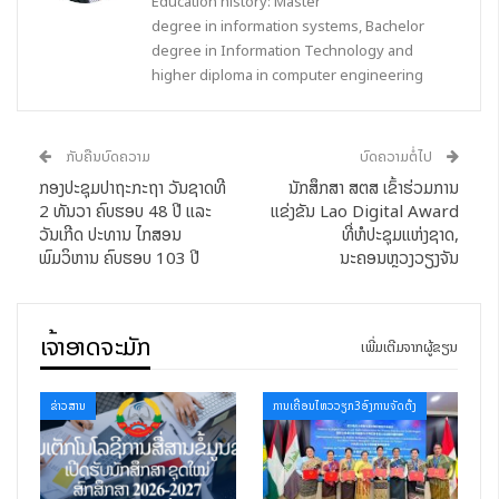
Education history: Master
degree in information systems, Bachelor
degree in Information Technology and
higher diploma in computer engineering
ກັບຄືນບົດຄວາມ
ບົດຄວາມຕໍ່ໄປ
ກອງປະຊຸມປາຖະກະຖາ ວັນຊາດທີ
ນັກສຶກສາ ສຕສ ເຂົ້າຮ່ວມການ
2 ທັນວາ ຄົບຮອບ 48 ປີ ແລະ
ແຂ່ງຂັນ Lao Digital Award
ວັນເກີດ ປະທານ ໄກສອນ
ທີ່ຫໍປະຊຸມແຫ່ງຊາດ,
ພົມວິຫານ ຄົບຮອບ 103 ປີ
ນະຄອນຫຼວງວຽງຈັນ
ເຈົ້າອາດຈະມັກ
ເພີ່ມເຕີມຈາກຜູ້ຂຽນ
ຂ່າວສານ
ການເຄື່ອນໄຫວວຽກ3ອົງການຈັດຕັ້ງ