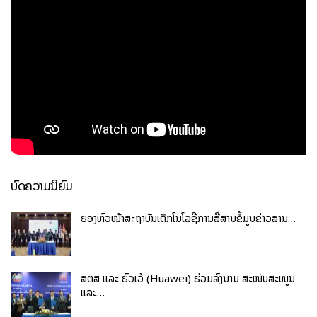
ບົດຄວາມນິຍົມ
ຮອງຫົວໜ້າສະຖາບັນເຕັກໂນໂລຊີການສື່ສານຂໍ້ມູນຂ່າວສານ…
ສຕສ ແລະ ຮົວເວ້ (Huawei) ຮ່ວມລົງນາມ ສະໜັບສະໜູນ
ແລະ…