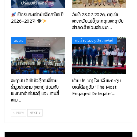
ເປີດຮັບສະໝັກນັກສຶກສາໃໝ່ ປີ
ວັນທີ 28.07.2026, ຕາງໜ້າ
2026–2027!
ສະຫະພັນແມ່ຍິງຮາກຖານສະຖາບັນ
ສຳເລັດເຂົ້າຮ່ວມສຳມະນາ…
ຂ່າວສານ
ການເຄື່ອນໄຫວວຽກ3ອົງການຈັດຕັ້ງ
ສະຖາບັນເຕັກໂນໂລຊີການສື່ສານ
ທ່ານ ປອ. ນາງ ໃຈມາລີ ພະກະຊຸມ
ຂໍ້ມູນຂ່າວສານ (ສຕສ) ຮ່ວມກັບ
ຍາດໄດ້ລາງວັນ “The Most
ພະແນກເຕັກໂນໂລຊີ ແລະ ການສື່
Engaged Delegate”…
ສານ…
PREV
NEXT