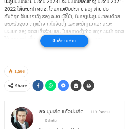
ປະຊຸມປະເມີນຜົນ ປະຈໍາປີ 2023 ແລະ ປະເມີນຢ້ອນຫລັງ ປະຈໍາປີ 2021-
2022 ໃຫ້ຄະນະນໍາ ສຕສ. ໂດຍການເປັນປະທານ ຂອງ ທ່ານ ປອ
ສັນຕິສຸກ ສິມມາລາວົງ ຮອງ ລມຕ ຜູ້ຊີ້ນໍາ, ໃນກອງປະຊຸມປະກອບດ້ວຍ
ຄະນະຮັບຊອບ ຕາງໜ້າຈາກກົມຈັດຕັ້ງ ແລະ ພະນັກງານ ແລະ ຄະນະ
ພະແນກ ຂອງ ສຕສ ເຂົ້າຮ່ວມ ແລະ ໃນໂອກາດດັ່ງກ່າວ ທາງຄະນະນໍາ ສຕສ
ໄດ້ມອບກະຕ່າເພື່ອອວຍພອນປີໃໝ່ໃຫ້ແກ່ ທ່ານ ຮອງ ລມຕ.
ສືບຕໍ່ການອ່ານ
1,566
Share
ອຈ ບຸນເລີດ ແກ້ວປະເສີດ
119 ບົດຄວາມ
0 ຄຳເຫັນ