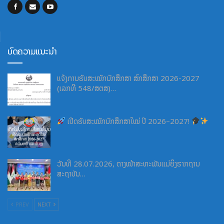
ບົດຄວາມແນະນຳ
ແຈ້ງການຮັບສະໝັກນັກສຶກສາ ສົກສຶກສາ 2026-2027
(ເລກທີ 548/ສຕສ)…
ເປີດຮັບສະໝັກນັກສຶກສາໃໝ່ ປີ 2026–2027!
ວັນທີ 28.07.2026, ຕາງໜ້າສະຫະພັນແມ່ຍິງຮາກຖານ
ສະຖາບັນ…
PREV
NEXT