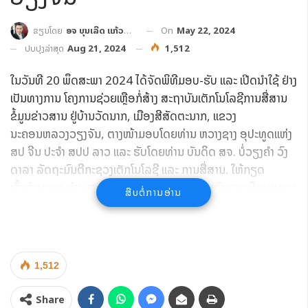
On
May 22, 2024
ຂຽນໂດຍ
ອຈ ບຸນເລີດ ແກ້ວປະເສີດ
ປັບປຸງລ່າສຸດ
Aug 21, 2024
1,512
ໃນວັນທີ 20 ພຶດສະພາ 2024 ໄດ້ຈັດພິທີມອບ-ຮັບ ແລະ ເປີດນໍາໃຊ້ ຢ່າງ
ເປັນທາງການ ໂຄງການຊ່ວຍເຫຼືອກໍ່ສ້າງ ສະຖາບັນເຕັກໂນໂລຊີການສື່ສານ
ຂໍ້ມູນຂ່າວສານ ຢູ່ບ້ານວັດນາກ, ເມືອງສີສັດຕະນາກ, ແຂວງ
ນະຄອນຫລວງວຽງຈັນ, ຕາງໜ້າມອບໂດຍທ່ານ ຫວາງຊາງ ອຸປະທູດແຫ່ງ
ສປ ຈີນ ປະຈຳ ສປປ ລາວ ແລະ ຮັບໂດຍທ່ານ ບັນດິດ ສຈ. ບໍ່ວຽງຄໍາ ວົງ
ດາລາ ລັດຖະມົນຕີກະຊວງເຕັກໂນໂລຊີ ແລະ ການສື່ສານ. ໃຫ້ກຽດ
ເຂົ້າຮ່ວມຂອງ ທ່ານ ສະເຫຼີມໄຊ ກົມມະສິດ ກໍາມະການກົມການເມືອງສູນກາງ
ສືບຕໍ່ການອ່ານ
ພັກ, ຮອງນາຍົກລັດຖະມົນຕີ, ລັດຖະມົນຕີກະຊວງການຕ່າງປະເທດ, ຜູ້ຊີ້
ນໍາວຽກງານຮ່ວມມື ລາວ-ຈີນ, ພ້ອມດ້ວຍລັດຖະມົນຕີ, ທີ່ປຶກສາດ້ານ
ເສດຖະກິດການຄ້າ ສປ. ຈີນ ປະຈຳ ສປປ ລາວ, ຫົວໜ້າກົມ, ຮອງກົມ,
ບັນດາກຸ່ມບໍລິສັດ ແລະ ພາກສ່ວນທີ່ກ່ຽວຂ້ອງ ຂອງຝ່າຍລາວ ແລະ ຈີນ
1,512
ເຂົ້າຮ່ວມ.
ໂອກາດດັ່ງກ່າວ, ທ່ານ ປອ. ປະດັບໄຊ ໄຊຍະໂຄດ ຫົວຫົວໜ້າສະຖາບັນ
Share