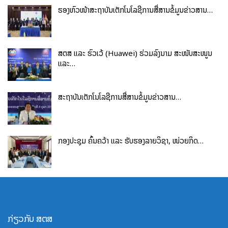
ຂາວິສະວະກໍາບໍລິຫານເຕັກໂນໂລຊີການສື່ສານຂໍ້ມູນຂ່າວສານ ແລະ ສາຂາວິ
ຮອງຫົວໜ້າສະຖາບັນເຕັກໂນໂລຊີການສື່ສານຂໍ້ມູນຂ່າວສານ…
ສະວະກໍາເຕັກໂນໂລຊີການສື່ສານຂໍ້ມູນຂ່າວສານ. ໃນອະນາຄົດອັນໃກ້ນີ້
ສະຖາບັນເຕັກໂນໂລຊີການສື່ສານຂໍ້ມູນຂ່າວສານ ຈະໄດ້ສ້າງເພີ່ມອີກຫຼາຍໆ
ສາຂາວິຊາ ເຊັ່ນ: ບໍລິຫານເຊີເວີ, ໂລຈິສຕິກ, ການຄ້າເອເລັກໂຕຣນິກ,
ສຕສ ແລະ ຮົວເວ້ (Huawei) ຮ່ວມລົງນາມ ສະໜັບສະໜູນ
ປັນຍາປະດິດ ແລະ ອື່ນໆ ເພື່ອປະກອບສ່ວນເຂົ້າໃນວຽກງານການຫັນເປັນ
ແລະ…
ດິຈິຕອນ ຂອງ ສປປ ລາວ ເວົ້າລວມ, ເວົ້າສະເພາະ ແມ່ນການສ້າງ ແລະ
ພັດທະນາຊັບພະຍາກອນມະນຸດທາງດ້ານດິຈິຕອນໃຫ້ແຕ່ລະຂະແໜງການ
ສະຖາບັນເຕັກໂນໂລຊີການສື່ສານຂໍ້ມູນຂ່າວສານ…
ຕ່າງໆ ໃນຕໍ່ໜ້າ.
ກອງປະຊຸມ ຄົ້ນຄວ້າ ແລະ ຮັບຮອງລາຍວິຊາ, ໜ່ວຍກິດ…
ກ່ຽວກັບ ສຕສ