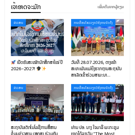
ແມ່ນໂຄງການສໍາຄັນຂອງຍຸດທະສາດໃນຂໍ້ລິເລີ່ມ “ໜຶ່ງແລວ, ໜຶ່ງເສັ້ນທາງ”
ເຈົ້າອາດຈະມັກ
ເພີ່ມເຕີມຈາກຜູ້ຂຽນ
ແມ່ນໂຄງການຕົວແບບທໍາອິດໃນ ສປປ ລາວ ທີ່ມີຄວາມໝາຍ ຄວາມສໍາຄັນ
ອີກໜຶ່ງໂຄງການ ດ້ວຍຮູບແບບຝ່າຍລາວເປັນຜູ້ຈັດຕັ້ງປະຕິບັດເອງໃນການ
ຄັດເລືອກເອົາບໍລິສັດຮັບເໝົາໂຄງການ ຈາກບັນຊີບໍລິສັດຈີນ ໂດຍຜ່ານ
ຂ່າວສານ
ການເຄື່ອນໄຫວວຽກ3ອົງການຈັດຕັ້ງ
ຮູບແບບການປະມູນເພື່ອມາຮັບຜິດຊອບ ອອກແບບໂຄງການ ແລະ
ຄັດເລືອກເອົາບໍລິສັດຮັບເໝົາຫຼັກ. ໂຄງການດັ່ງກ່າວໄດ້ລິເລີ່ມເກັບກໍາຂໍ້ມູນ
ແລະ ສໍາຫຼວດສຶກສາຄວາມເປັນໄປໄດ້ໂດຍ ສະຖາບັນອອກແບບ ວິສະວະກໍາ
ເອເລັກໂຕຣນິກ ສປ. ຈີນ ໃນຕົ້ນປີ 2019, ໂຄງການໄດ້ສຳເລັດການເຊັນ
ເປີດຮັບສະໝັກນັກສຶກສາໃໝ່ ປີ
ວັນທີ 28.07.2026, ຕາງໜ້າ
ສັນຍາກັບຜູ້ຮັບເໝົາກໍ່ສ້າງຄື ກຸ່ມບໍລິສັດກໍ່ສ້າງທາງລົດໄຟແຫ່ງປະເທດຈີນ
2026–2027!
ສະຫະພັນແມ່ຍິງຮາກຖານສະຖາບັນ
ຈໍາກັດ (China Railway Construction Group Co., Ltd) ໃນ
ສຳເລັດເຂົ້າຮ່ວມສຳມະນາ…
ວັນທີ 11 ມີນາ 2022.
ໂຄງການຊ່ວຍເຫຼືອກໍ່ສ້າງ ສະຖາບັນເຕັກໂນໂລຊີການສື່ສານຂໍ້ມູນຂ່າວສານ,
ຂ່າວສານ
ການເຄື່ອນໄຫວວຽກ3ອົງການຈັດຕັ້ງ
ເປັນໂຄງການກໍ່ສ້າງອາຄານສູນເຕັກໂນໂລຊີການສື່ສານຂໍ້ມູນຂ່າວສານ ຂຶ້ນ
ກັບສະຖາບັນເຕັກໂນໂລຊີການສື່ສານຂໍ້ມູນຂ່າວສານ ເປັນອາຄານ 5 ຊັ້ນ
ຈຳນວນ 1 ຫຼັງ ໂດຍມີເນື້ອທີ່ໃຊ້ສອຍທັງໝົດ 5,524.56 ຕາແມັດ
ປະກອບດ້ວຍ ຫ້ອງຮຽນທຳມະດາ, ຫ້ອງຮຽນທັນສະໄໝ, ຫ້ອງທົດລອງ,
ຫ້ອງການ, ຫ້ອງສະໝຸດ, ຫ້ອງປະຊຸມໃຫຍ່ ເປັນຕົ້ນ. ໃນອາຄານແມ່ນ
ສະຖາບັນເຕັກໂນໂລຊີການສື່ສານ
ທ່ານ ປອ. ນາງ ໃຈມາລີ ພະກະຊຸມ
ປະກອບດ້ວຍອຸປະກອນການຮຽນ-ການສອນ, ອຸປະກອນຫ້ອງທົດລອງ
ຂໍ້ມູນຂ່າວສານ (ສຕສ) ຮ່ວມກັບ
ຍາດໄດ້ລາງວັນ “The Most