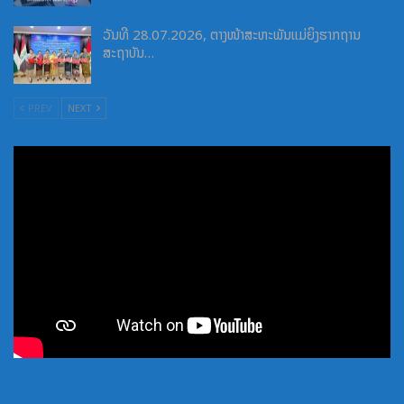
ວັນທີ 28.07.2026, ຕາງໜ້າສະຫະພັນແມ່ຍິງຮາກຖານ
ສະຖາບັນ…
PREV
NEXT