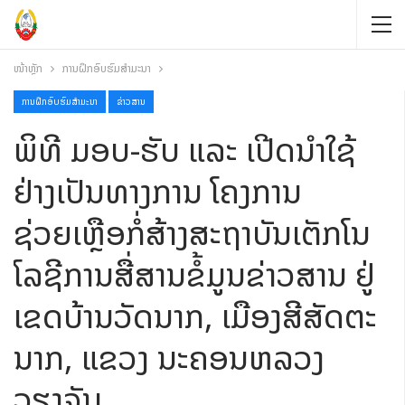
ໜ້າຫຼັກ
ການຝຶກອົບຮົມສໍາມະນາ
ການຝຶກອົບຮົມສໍາມະນາ
ຂ່າວສານ
ພິທີ ມອບ-ຮັບ ແລະ ເປີດນໍາໃຊ້
ຢ່າງເປັນທາງການ ໂຄງການ
ຊ່ວຍເຫຼືອກໍ່ສ້າງສະຖາບັນເຕັກໂນ
ໂລຊີການສື່ສານຂໍ້ມູນຂ່າວສານ ຢູ່
ເຂດບ້ານວັດນາກ, ເມືອງສີສັດຕະ
ນາກ, ແຂວງ ນະຄອນຫລວງ
ວຽງຈັນ