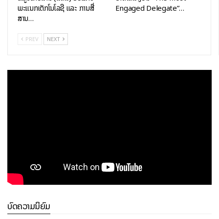
ພະແນກເຕັກໂນໂລຊີ ແລະ ການສື່
Engaged Delegate”…
ແລະ ສິ່ງອຳນວຍຄວາມສະດວກໃນການສອບເສັງທາງໄກ. ການກໍ່ສ້າງ ແລະ
ສານ…
ຕິດຕັ້ງ ອຸປະກອນທັງໝົດ ເຊິ່ງໄດ້ເລີ່ມຈັດຕັ້ງປະຕິບັດໂຄງການແຕ່ວັນທີ
24 ມີນາ 2022 ແລະ ສຳເລັດການກໍ່ສ້າງໃນວັນທີ 20 ມັງກອນ 2024 ທີ່
PREV
NEXT
ຜ່ານມານີ້. ພາຍຫຼັງໂຄງການລິເລີ່ມການກໍ່ສ້າງພະນັກງານຄູອາຈານໄດ້ຮັບ
ການຝຶກອົບຮົມ ແລະ ສອບເສັງວັດລະດັບ ໃນບັນດາຫຼັກສູດ ໄອຊີທີ ເພື່ອ
ກຽມພ້ອມຮອງຮັບໃນການເປີດສູນແຫ່ງນີ້. ພ້ອມນັ້ນ, ຜູ້ບໍລິຫານລະດັບ
ສູງ 20 ທ່ານ ກໍ່ໄດ້ຮັບເຊີນເຂົ້າຮ່ວມການຝຶກອົບຮົມ ‘ຜູ້ບໍລິຫານຂັ້ນສູງ’ ທີ່
ສປ. ຈີນ ເປັນເວລາ 5 ວັນອີກດ້ວຍ. ໂຄງການດັ່ງກ່າວມີໄລຍະເວລາການ
ຮັບປະກັນໂຄງການ ທັງໝົດ 2 ປີ, ເພື່ອຮັບປະກັນຄວາມຍືນຍົງຂອງໂຄງການ
ຜູ້ຮັບເໝົາໂຄງການຈະຊ່ວຍໃນການຝຶກອົບຮົມດ້ານການ ດຳເນີນງານ ແລະ
ບຳລຸງຮັກສາເປັນເວລາ 1 ປີ ຫຼັງຈາກມອບຮັບໂຄງການ, ອີກ 1 ປີ ຝ່າຍລາວ
ຫຼື ເຈົ້າຂອງໂຄງການຈະເປັນຜູ້ຮັບຜິດຊອບຫຼັກໃນການດຳເນີນງານ ແລະ
ຈັດຕັ້ງການ ສູນເຕັກໂນໂລຊີການສື່ສານຂໍ້ມູນຂ່າວສານ ຈະໄດ້ຈັດການ
ຮຽນ-ການສອນທາງດ້ານໄອຊີທີ ໃນຫຼາຍຫຼັກສູດຝຶກອົບຮົມໄລຍະສັ້ນ
ແລະ ຫຼັກສູດໄລຍະຍາວ ຫຼາຍສາຂາວິຊາໃນລະດັບວິຊາຊີບ ຊັ້ນສູງ ແລະ
ປະລິນຍາຕີ ເຊັ່ນ: ສາຂາວິສະວະກໍາເຕັກໂນໂລຊີຂໍ້ມູນຂ່າວສານ, ສາຂາວິສະ
ບົດຄວາມນິຍົມ
ວະກໍາເຕັກໂນໂລຊີການສື່ສານ, ສາຂາວິສະວະກໍາຄວາມປອດໄພໄຊເບີ, ສາ