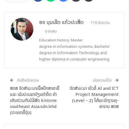
ເຕັກໂນໂລຊີການສື່ສານຂໍ້ມູນຂ່າວສານ, ຫົວໜ້າຄະນະຄຸ້ມຄອງໂຄງການ
ຝ່າຍລາວ ກະຊວງ ເຕັກໂນໂລຊີ ແລະ ການສື່ສານ ລາຍງານໃຫ້ຮູ້ວ່າ:
ໂຄງການຊ່ວຍເຫຼືອກໍ່ສ້າງ ສະຖາບັນເຕັກໂນໂລຊີການສື່ສານຂໍ້ມູນຂ່າວສານ
ອຈ ບຸນເລີດ ແກ້ວປະເສີດ
119 ບົດຄວາມ
ແມ່ນໂຄງການທີ່ມີຄວາມໝາຍຄວາມສໍາຄັນຫຼາຍ ໃນການສ້າງ ແລະ
ພັດທະນາຊັບພະຍາກອນມະນຸດທາງດ້ານດິຈິຕອນ ໂດຍສະເພາະການສ້າງ
0 ຄຳເຫັນ
ແລະ ຝຶກອົບຮົມພະນັກງານວິຊາການ ຮັບໃຊ້ວຽກງານ ໄອຊີທີ ຂອງ ສປປ
Education history: Master
ລາວ. ສະນັ້ນ, ການນຳຂັ້ນສູງຂອງສອງລັດຖະບານ ແຫ່ງ ສປປ ລາວ ແລະ
degree in information systems, Bachelor
degree in Information Technology and
ສປ. ຈີນ ຈຶ່ງໄດ້ຕົກລົງເຫັນດີ ກໍານົດເອົາ ແຜນການຊ່ວຍເຫຼືອກໍ່ສ້າງ
higher diploma in computer engineering
ສະຖາບັນເຕັກໂນໂລຊີການສື່ສານຂໍ້ມູນຂ່າວສານ ເປັນຍຸດທະສາດໜຶ່ງ ທີ່
ສຳຄັນ ເພື່ອປະກອບເຂົ້າ ໃນການສ້າງ ແລະ ພັດທະນາຊັບພະຍາກອນມະນຸດ
ແບບຄົບວົງຈອນ ໃຫ້ແກ່ໂຄງການຊ່ວຍເຫຼືອກໍ່ສ້າງ ສະຖາບັນເຕັກໂນໂລຊີ
ກັບຄືນບົດຄວາມ
ບົດຄວາມຕໍ່ໄປ
ການສື່ສານຂໍ້ມູນຂ່າວສານ, ທັງເປັນການຮັດແໜ້ນ ແລະ ເສີມຂະຫຍາຍ
ສຕສ ຈັດສຳມະນາເພື່ອປຶກສາຫາລື
ຈັດສຳມະນາ ຫົວຂໍ້ AI and ICT
ສາຍພົວພັນມິດຕະພາບ ອັນເປັນມູນເຊື້ອ ແລະ ຄູ່ຮ່ວມຍຸດທະສາດຮອບ
ແລະ ພົບປະແລກປ່ຽນຄຳຄິດ ຄໍາ
Project Management
ດ້ານ, ໝັ້ນຄົງຍາວນານ ຕາມທິດ 4 ດີ ລະຫວ່າງ ສອງພັກ, ສອງລັດ ແລະ
ເຫັນຮ່ວມກັບບໍລິສັດ kintone
(Level – 2) ໃຫ້ພະນັກງານຄຸ-
ປະຊາຊົນສອງຊາດ ແລະ ການເປັນຄູ່ຮ່ວມ ຊະຕາກຳສັງຄົມນິຍົມ ລາວ-ຈີນ,
southeast Asia.sdn.bhd
ອາຈານ ສຕສ
(ປະເທດຍີ່ປຸ່ນ)
ຈີນ-ລາວ ໃຫ້ນັບມື້ນັບເຂົ້າສູ່ລວງເລິກ ແລະ ເປັນຮູບປະທຳຍິ່ງຂຶ້ນ.
ໂຄງການຊ່ວຍເຫຼືອກໍ່ສ້າງ ສະຖາບັນເຕັກໂນໂລຊີການສື່ສານຂໍ້ມູນຂ່າວສານ