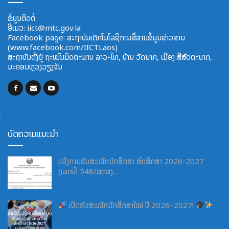
ຂໍ້ມູນຕິດຕໍ່
ອີ​ເມວ:
iict@mtc.gov.la
Facebook page: ສະຖາບັນເຕັກໂນໂລຊີການສື່ສານຂໍ້ມູນຂ່າວສານ
(www.facebook.com/IICTLaos)
ສະ​ຖາ​ບັນ​ຕັ້ງຢູ່ ຖະໜົນມິດຕະພາບ​ ລາວ​-ໄທ, ບ້ານ ວັດ​ນາກ, ​ເມືອງ ສີ​ສັດຕະ​ນາກ,
ນະຄອນຫຼວງວຽງຈັນ
ບົດຄວາມແນະນຳ
ແຈ້ງການຮັບສະໝັກນັກສຶກສາ ສົກສຶກສາ 2026-2027
(ເລກທີ 548/ສຕສ)…
ເປີດຮັບສະໝັກນັກສຶກສາໃໝ່ ປີ 2026–2027!