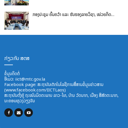
ກອງປະຊຸມ ຄົ້ນຄວ້າ ແລະ ຮັບຮອງລາຍວິຊາ, ໜ່ວຍກິດ…
ກ່ຽວກັບ ສຕສ
ຂໍ້ມູນຕິດຕໍ່
ອີ​ເມວ:
iict@mtc.gov.la
Facebook page: ສະຖາບັນເຕັກໂນໂລຊີການສື່ສານຂໍ້ມູນຂ່າວສານ
(www.facebook.com/IICTLaos)
ສະ​ຖາ​ບັນ​ຕັ້ງຢູ່ ຖະໜົນມິດຕະພາບ​ ລາວ​-ໄທ, ບ້ານ ວັດ​ນາກ, ​ເມືອງ ສີ​ສັດຕະ​ນາກ,
ນະຄອນຫຼວງວຽງຈັນ