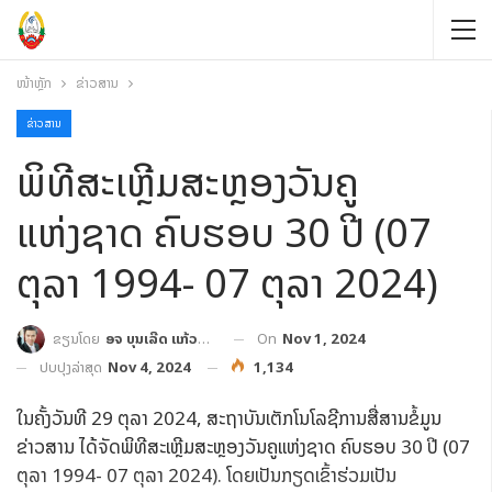
ໜ້າຫຼັກ
ຂ່າວສານ
ຂ່າວສານ
ພິທີສະເຫຼີມສະຫຼອງວັນຄູ
ແຫ່ງຊາດ ຄົບຮອບ 30 ປີ (07
ຕຸລາ 1994- 07 ຕຸລາ 2024)
On
Nov 1, 2024
ຂຽນໂດຍ
ອຈ ບຸນເລີດ ແກ້ວປະເສີດ
ປັບປຸງລ່າສຸດ
Nov 4, 2024
1,134
ໃນຄັ້ງວັນທີ 29 ຕຸລາ 2024, ສະຖາບັນເຕັກໂນໂລຊີການສື່ສານຂໍ້ມູນ
ຂ່າວສານ ໄດ້ຈັດພິທີສະເຫຼີມສະຫຼອງວັນຄູແຫ່ງຊາດ ຄົບຮອບ 30 ປີ (07
ຕຸລາ 1994- 07 ຕຸລາ 2024). ໂດຍເປັນກຽດເຂົ້າຮ່ວມເປັນ