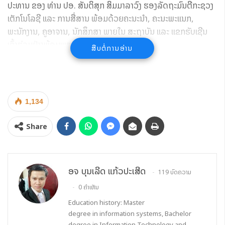
ປະທານ ຂອງ ທ່ານ ປອ. ສັນຕິສຸກ ສິມມາລາວົງ ຮອງລັດຖະມົນຕີກະຊວງ
ເຕັກໂນໂລຊີ ແລະ ການສື່ສານ ພ້ອມດ້ວຍຄະນະນໍາ, ຄະນະພະແນກ,
ພະນັກງານ, ຄູອາຈານ, ນັກສຶກສາ ພາຍໃນ ສະຖາບັນ ແລະ ແຂກຮັບເຊີນ
ເຂົ້າຮ່ວມຢ່າງພ້ອມພຽງ.
ສືບຕໍ່ການອ່ານ
1,134
Share
ອຈ ບຸນເລີດ ແກ້ວປະເສີດ
119 ບົດຄວາມ
0 ຄຳເຫັນ
Education history: Master
degree in information systems, Bachelor
ໂອກາດດັ່ງກ່າວ, ໄດ້ຮັບຊົມການສະແດງສິນລະປະບົດຟ້ອນ, ບົດເພັງ
degree in Information Technology and