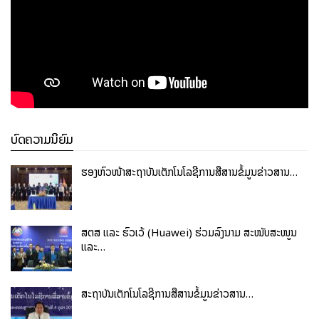
ອາຈານສືບຕໍ່ເອົາໃຈໃສ່ໃນການສິດສອນ, ຖ່າຍທອດບົດຮຽນ, ສຶກສາ
ອົບຮົມນັກສຶກສາ ໃຫ້ກາຍເປັນຄົນດີຂອງສັງຄົມ, ປະກອບສ່ວນເຂົ້າໃນການ
ສ້າງສາ ແລະ ພັດທະນາປະເທດຊາດ.
ບົດຄວາມນິຍົມ
ຮອງຫົວໜ້າສະຖາບັນເຕັກໂນໂລຊີການສື່ສານຂໍ້ມູນຂ່າວສານ…
ສຕສ ແລະ ຮົວເວ້ (Huawei) ຮ່ວມລົງນາມ ສະໜັບສະໜູນ
ແລະ…
ສະຖາບັນເຕັກໂນໂລຊີການສື່ສານຂໍ້ມູນຂ່າວສານ…