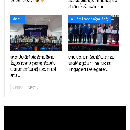
2026–2027!
ສະຫະພັນແມ່ຍິງຮາກຖານສະຖາບັນ
ສຳເລັດເຂົ້າຮ່ວມສຳມະນາ…
ຂ່າວສານ
ການເຄື່ອນໄຫວວຽກ3ອົງການຈັດຕັ້ງ
ສະຖາບັນເຕັກໂນໂລຊີການສື່ສານ
ທ່ານ ປອ. ນາງ ໃຈມາລີ ພະກະຊຸມ
ຂໍ້ມູນຂ່າວສານ (ສຕສ) ຮ່ວມກັບ
ຍາດໄດ້ລາງວັນ “The Most
ໃນຕອນທ້າຍ ທ່ານ ປອ. ສັນຕິສຸກ ສິມມາລາວົງ ຮອງລັດຖະມົນຕີກະຊວງ
ພະແນກເຕັກໂນໂລຊີ ແລະ ການສື່
Engaged Delegate”…
ເຕັກໂນໂລຊີ ແລະ ການສື່ສານ ໄດ້ໃຫ້ກຽດມີຄໍາເຫັນໂອ້ລົມ ແລະ ໃຫ້ທິດຊີ້
ສານ…
ນໍາໃນການປະຕິບັດວຽກງານໃນຕໍ່ໜ້າ, ທ່ານໄດ້ສະແດງຄວາມຍ້ອງຍໍ
ຊົມເຊີຍຕໍ່ຜົນງານ ຂອງຄູອາຈານທີ່ຍາດມາໄດ້ ແລະ ຈົ່ງພ້ອມກັນຮັກສາມູນ
PREV
NEXT
ເຊື້ອອັນສູງສົ່ງໃຫ້ຄຽງຄູ່ກັບການສ້າງສາ,ພັດທະນາ ແລະ ຍົກລະດັບ
ສະຖາບັນເຕັກໂນໂລຊີການສື່ສານຂໍ້ມູນຂ່າວສານ ໂດຍສະເພາະແມ່ນແນໃສ່
ຍົກສູງວຽກງານການພັດທະນາການສຶກສາ ກໍຄືການພັດທະນາຫຼັກສູດການ
ຮຽນ-ການສອນ ໃຫ້ເປັນທັນສະໄໝ,​ ມີພາລະບົດບາດໂດດເດັ່ນກ້າວໜ້າ
ທຽບເທົ່າພາກພື້ນ ແລະ ສາກົນ ໄປເທື່ອລະກ້າວ ແລະ ຍັງໄດ້ເນັ້ນໜັກໃຫ້ຄູ