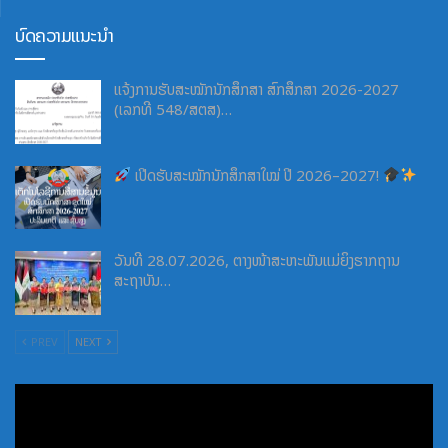
ບົດຄວາມແນະນຳ
ແຈ້ງການຮັບສະໝັກນັກສຶກສາ ສົກສຶກສາ 2026-2027
(ເລກທີ 548/ສຕສ)…
ເປີດຮັບສະໝັກນັກສຶກສາໃໝ່ ປີ 2026–2027!
ວັນທີ 28.07.2026, ຕາງໜ້າສະຫະພັນແມ່ຍິງຮາກຖານ
ສະຖາບັນ…
PREV
NEXT