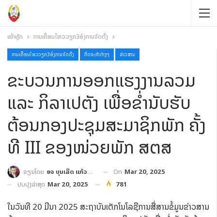
ໜ້າຫຼັກ
ການເຄື່ອນໄຫວວຽກ3ອົງການຈັດຕັ້ງ
ການເຄື່ອນໄຫວວຽກ3ອົງການຈັດຕັ້ງ
ກິດຈະກຳຕ່າງໆ
ຂ່າວສານ
ຂະບວນການອອກແຮງງານລວມ
ແລະ ກິລາເປຕັງ ເພື່ອຂໍ່ານັບຮັບ
ຕ້ອນກອງປະຊຸມສະມາຊິກພັກ ຄັ້ງ
ທີ III ຂອງໜ່ວຍພັກ ສຕສ
On
Mar 20, 2025
ຂຽນໂດຍ
ອຈ ບຸນເລີດ ແກ້ວປະເສີດ
ປັບປຸງລ່າສຸດ
Mar 20, 2025
781
ໃນວັນທີ 20 ມີນາ 2025 ສະຖາບັນເຕັກໂນໂລຊີການສື່ສານຂໍ້ມູນຂ່າວສານ