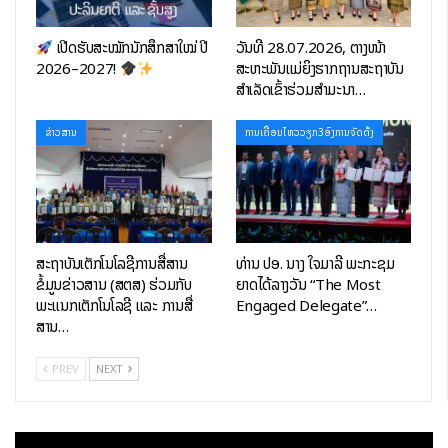
ເປີດຮັບສະໝັກນັກສຶກສາໃໝ່ ປີ
ວັນທີ 28.07.2026, ຕາງໜ້າ
2026–2027!
ສະຫະພັນແມ່ຍິງຮາກຖານສະຖາບັນ
ສຳເລັດເຂົ້າຮ່ວມສຳມະນາ…
ຂ່າວສານ
ການເຄື່ອນໄຫວວຽກ3ອົງການຈັດຕັ້ງ
ສະຖາບັນເຕັກໂນໂລຊີການສື່ສານ
ທ່ານ ປອ. ນາງ ໃຈມາລີ ພະກະຊຸມ
ຂໍ້ມູນຂ່າວສານ (ສຕສ) ຮ່ວມກັບ
ຍາດໄດ້ລາງວັນ “The Most
ພະແນກເຕັກໂນໂລຊີ ແລະ ການສື່
Engaged Delegate”…
ສານ…
PREV
NEXT