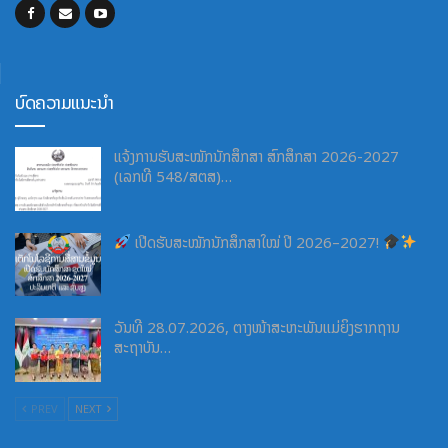
ບົດຄວາມແນະນຳ
ແຈ້ງການຮັບສະໝັກນັກສຶກສາ ສົກສຶກສາ 2026-2027
(ເລກທີ 548/ສຕສ)…
ເປີດຮັບສະໝັກນັກສຶກສາໃໝ່ ປີ 2026–2027!
ວັນທີ 28.07.2026, ຕາງໜ້າສະຫະພັນແມ່ຍິງຮາກຖານ
ສະຖາບັນ…
PREV
NEXT