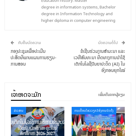
Education history: Master
degree in information systems, Bachelor
degree in Information Technology and
higher diploma in computer engineering
ກັບຄືນບົດຄວາມ
ບົດຄວາມຕໍ່ໄປ
ກອງປະຊຸມເພື່ອປະເມີນ
ຂໍເຊີນຮ່ວມງານສຳມະນາ ແລະ
ປະສິດທິພາບແຜນການຮຽນ-
ເວທີສົນທະນາ ທິດທາງການນຳໃຊ້
ການສອນ
ເຕັກໂນໂລຊີປັນຍາປະດິດ (AI) ໃນ
ອົງກອນຍຸກໃໝ່
ເຈົ້າອາດຈະມັກ
ເພີ່ມເຕີມຈາກຜູ້ຂຽນ
ຂ່າວສານ
ການເຄື່ອນໄຫວວຽກ3ອົງການຈັດຕັ້ງ