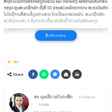
ສ້າງຂະບວນການອອກແຮງງານລວມ ແລະ ກິລາເປຕັງ ເພື່ອຂໍ່ານັບຮັບຕ້ອນ
ກອງປະຊຸມສະມາຊິກພັກ ຄັ້ງທີ III ຂອງໜ່ວຍພັກຮາກຖານ ສະຖາບັນເຕັກ
ໂນໂລຊີການສື່ສານຂໍ້ມູນຂ່າວສານ ໂດຍມີເລຂາໜ່ວຍພັກ, ສະມາຊິກພັກ-
ພະນັກງານ ແລະ 3 ອົງການຈັດຕັ້ງມະຫາຊົນເຂົ້າຮ່ວມຢ່າງພ້ອມພຽງ.
ສືບຕໍ່ການອ່ານ
781
Share
ອຈ ບຸນເລີດ ແກ້ວປະເສີດ
119 ບົດຄວາມ
0 ຄຳເຫັນ