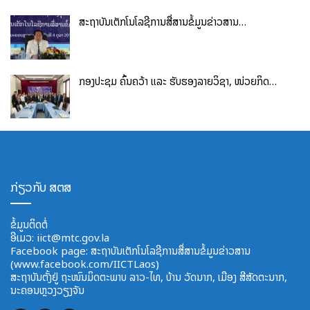
ສະຖາບັນເຕັກໂນໂລຊີການສື່ສານຂໍ້ມູນຂ່າວສານ…
ກອງປະຊຸມ ຄົ້ນຄວ້າ ແລະ ຮັບຮອງລາຍວິຊາ, ໜ່ວຍກິດ…
ກ່ຽວກັບ ສຕສ
ຂໍ້ມູນຕິດຕໍ່
ອີ​ເມວ:
iict@mtc.gov.la
Facebook page: ສະຖາບັນເຕັກໂນໂລຊີການສື່ສານຂໍ້ມູນຂ່າວສານ
(www.facebook.com/IICTLaos)
ສະ​ຖາ​ບັນ​ຕັ້ງຢູ່ ຖະໜົນມິດຕະພາບ​ ລາວ​-ໄທ, ບ້ານ ວັດ​ນາກ, ​ເມືອງ ສີ​ສັດຕະ​ນາກ,
ນະຄອນຫຼວງວຽງຈັນ