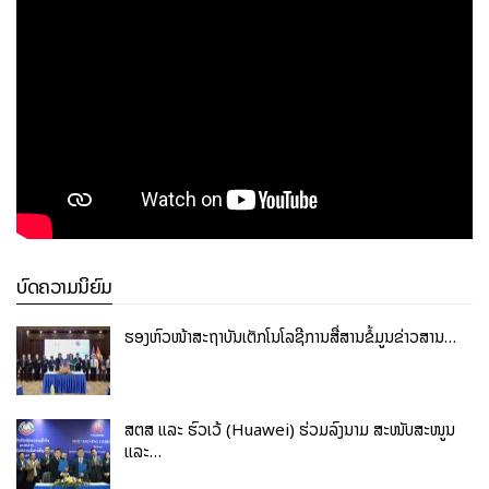
ບົດຄວາມນິຍົມ
ຮອງຫົວໜ້າສະຖາບັນເຕັກໂນໂລຊີການສື່ສານຂໍ້ມູນຂ່າວສານ…
ສຕສ ແລະ ຮົວເວ້ (Huawei) ຮ່ວມລົງນາມ ສະໜັບສະໜູນ
ແລະ…