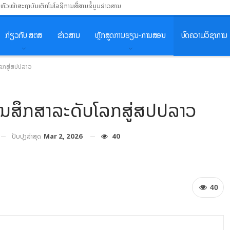
ນຫົວໜ້າສະຖາບັນເຕັກໂນໂລຊີການສື່ສານຂໍ້ມູນຂ່າວສານ
ກ່ຽວກັບ ສຕສ
ຂ່າວສານ
ຫຼັກສູດການຮຽນ-ການສອນ
ບົດຄວາມວິຊາການ
ລກສູ່ສປປລາວ
ນສຶກສາລະດັບໂລກສູ່ສປປລາວ
ປັບປຸງລ່າສຸດ
Mar 2, 2026
40
40