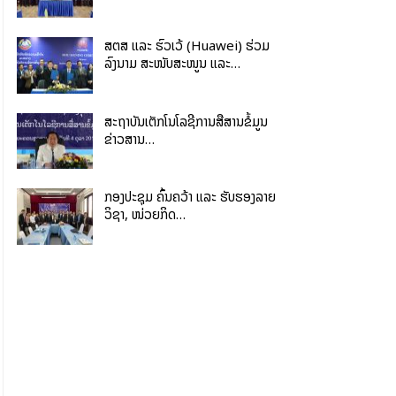
ສຕສ ແລະ ຮົວເວ້ (Huawei) ຮ່ວມ
ລົງນາມ ສະໜັບສະໜູນ ແລະ…
ສະຖາບັນເຕັກໂນໂລຊີການສື່ສານຂໍ້ມູນ
ຂ່າວສານ…
ກອງປະຊຸມ ຄົ້ນຄວ້າ ແລະ ຮັບຮອງລາຍ
ວິຊາ, ໜ່ວຍກິດ…