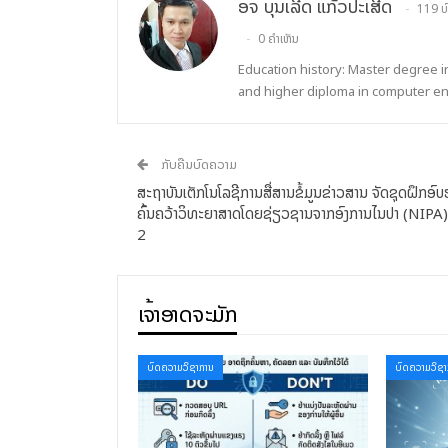
ອຈ ບຸນເລີດ ແກ້ວປະເສີດ
119 ບ
0 ຄຳເຫັນ
Education history: Master degree 
and higher diploma in computer e
ກັບຄືນບົດຄວາມ
ສະຖາບັນເຕັກໂນໂລຊີການສື່ສານຂໍ້ມູນຂ່າວສານ ຈັດຊຸດຝຶກອົ
ຄົ້ນຄວ້າວິທະຍາສາດໂດຍຊ່ຽວຊານຈາກອົງການໄນປາ (NIPA)
2
ເຈົ້າອາດຈະມັກ
ບົດຄວາມວິຊາການ
ບົດຄວາມວິຊາ