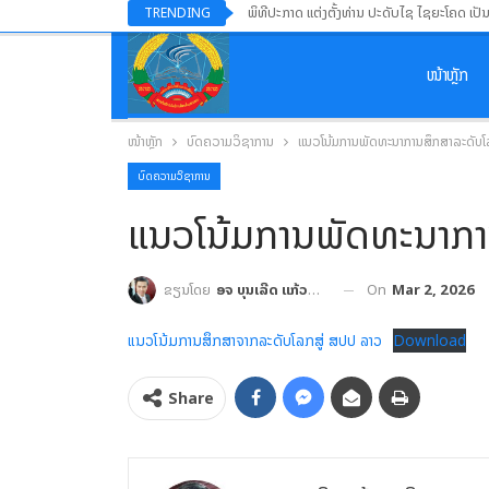
ພິທີປະກາດ ແຕ່ງຕັ້ງທ່ານ ປະດັບໄຊ ໄຊຍະໂຄດ ເປັ
TRENDING
ໜ້າຫຼັກ
ໜ້າຫຼັກ
ບົດຄວາມວິຊາການ
ແນວໂນ້ມການພັດທະນາການສຶກສາລະດັບໂ
ບົດຄວາມວິຊາການ
ແນວໂນ້ມການພັດທະນາກາ
On
Mar 2, 2026
ຂຽນໂດຍ
ອຈ ບຸນເລີດ ແກ້ວປະເສີດ
ແນວໂນ້ມການສຶກສາຈາກລະດັບໂລກສູ່ ສປປ ລາວ
Download
Share