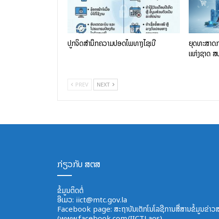
ປູກຈິດສໍານຶກຄວາມປອດໄພທາງໄຊເບີ
ຍຸດທະສາດກ
ແຫ່ງຊາດ ສ
PREV
NEXT
ກ່ຽວກັບ ສຕສ
ຂໍ້ມູນຕິດຕໍ່
ອີ​ເມວ:
iict@mtc.gov.la
Facebook page: ສະຖາບັນເຕັກໂນໂລຊີການສື່ສານຂໍ້ມູນຂ່າວ
(www.facebook.com/IICTLaos)