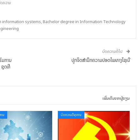
ົດຄວາມ
in information systems, Bachelor degree in Information Technology
ngineering
ບົດຄວາມຕໍ່ໄປ
ບຮົມການ
ປູກຈິດສໍານຶກຄວາມປອດໄພທາງໄຊເບີ
 ຊຸດທີ
ເພີ່ມເຕີມຈາກຜູ້ຂຽນ
ການ
ບົດຄວາມວິຊາການ