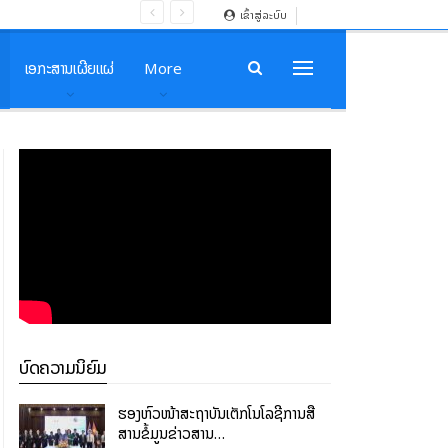
ເຂົ້າສູ່ລະບົບ
ເອກະສານເຜີຍແຜ່
More
ບົດຄວາມນິຍົມ
ຮອງຫົວໜ້າສະຖາບັນເຕັກໂນໂລຊີການສື່
ສານຂໍ້ມູນຂ່າວສານ…