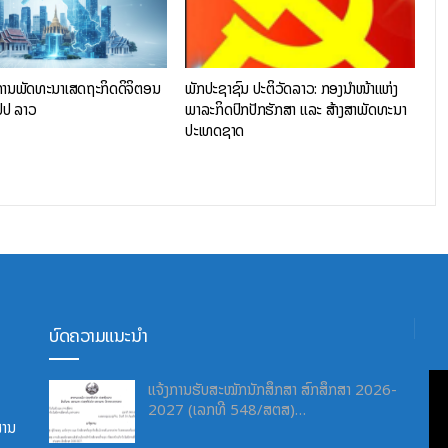
ານພັດທະນາເສດຖະກິດດິຈິຕອນ
ພັກປະຊາຊົນ ປະຕິວັດລາວ: ກອງນໍາໜ້າແຫ່ງ
ປປ ລາວ
ພາລະກິດປົກປັກຮັກສາ ແລະ ສ້າງສາພັດທະນາ
ປະເທດຊາດ
ບົດຄວາມແນະນຳ
ແຈ້ງການຮັບສະໝັກນັກສຶກສາ ສົກສຶກສາ 2026-
2027 (ເລກທີ 548/ສຕສ)…
ສານ