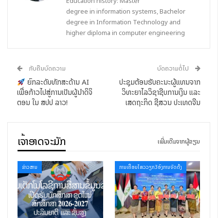
Education history: Master
ຊຸດ; ໃນນີ້, ມີຜູ້ສະເໜີຂໍຕຳແໜ່ງຂັ້ນອາຈານ ຈຳນວນ 2 ຊຸດ ແລະ ຂັ້ນ
degree in information systems, Bachelor
ຜູ້ຊ່ວຍອາຈານ ຈຳນວນ 13 ຊຸດ. ການປະເມີນດັ່ງກ່າວ ແມ່ນໄດ້ອີງໃສ່ຜົນ
degree in Information Technology and
ງານທາງດ້ານວິຊາການຂອງຜູ້ສະເໜີເປັນຫຼັກ ໂດຍພິຈາລະນາພາຍໃຕ້
higher diploma in computer engineering
ມາດຕະຖານ ແລະ ເງື່ອນໄຂ ທີ່ກະຊວງສຶກສາທິການ ແລະ ກິລາ ວາງອອກ
ຢ່າງເຂັ້ມງວດ, ບໍລິສຸດຜຸດຜ່ອງ ແລະ ມີຄວາມໂປ່ງໃສ.
ກັບຄືນບົດຄວາມ
ບົດຄວາມຕໍ່ໄປ
ກອງປະຊຸມຄັ້ງນີ້ບໍ່ພຽງແຕ່ເປັນການຢັ້ງຢືນເຖິງຄວາມຮູ້ຄວາມສາມາດຂອງ
ຍົກລະດັບທັກສະດ້ານ AI
ປະຊຸມຕ້ອນຮັບຄະນະຜູ້ແທນຈາກ
ຄູ-ອາຈານເທົ່ານັ້ນ, ແຕ່ຍັງເປັນຂີດໝາຍສຳຄັນໃນການຮອງຮັບບົດບາດອັນ
ເພື່ອກ້າວໄປສູ່ການເປັນຜູ້ນຳດິຈິ
ວິທະຍາໄລວິຊາຊີບການເງິນ ແລະ
ຍິ່ງໃຫຍ່ຂອງບຸກຄະລາກອນຄູ ຜູ້ທີ່ຈະເປັນ “ສະຖາປານິກ” ໃນການສ້າງ
ຕອນ ໃນ ສປປ ລາວ!
ເສດຖະກິດ ຊີສວນ ປະເທດຈີນ
ອານາຄົດຂອງຊາດ. ຍ້ອນວ່າໃນປັດຈຸບັນ, ສປປ ລາວ ກຳລັງເລັ່ງຊຸກຍູ້ການ
ຫັນເປັນດິຈິຕອນຢ່າງຮອບດ້ານ; ດັ່ງນັ້ນ, ຄູ-ອາຈານ ຈຶ່ງເປັນກຳລັງແຮງຫຼັກ
ແລະ ເປັນຂົວຕໍ່ທີ່ສຳຄັນໃນການຖ່າຍທອດຄວາມຮູ້, ບົ່ມສ້າງ ແລະ
ເຈົ້າອາດຈະມັກ
ເພີ່ມເຕີມຈາກຜູ້ຂຽນ
ພັດທະນາຊັບພະຍາກອນມະນຸດ ໃຫ້ມີທັກສະແຫ່ງສະຕະວັດທີ 21 ໂດຍ
ສະເພາະແມ່ນທັກສະດ້ານເຕັກໂນໂລຊີ ແລະ ນະວັດຕະກຳໃໝ່ໆ. ສິ່ງເຫຼົ່ານີ້ຈະ
ຂ່າວສານ
ການເຄື່ອນໄຫວວຽກ3ອົງການຈັດຕັ້ງ
ເປັນພື້ນຖານອັນໜັກແໜ້ນໃນການຂັບເຄື່ອນ ວິໄສທັດການສ້າງ ສປປ
ລາວ ໃຫ້ກ້າວໄປສູ່ການເປັນ ລັດຖະບານດິຈິຕອນ (Digital
Government), ເສດຖະກິດດິຈິຕອນ (Digital Economy) ແລະ
ສັງຄົມດິຈິຕອນ (Digital Society) ຢ່າງເຕັມຮູບແບບໃນອານາຄົດ.