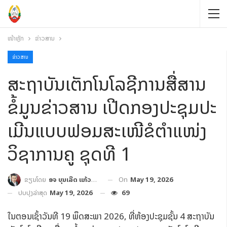
ໜ້າຫຼັກ
ຂ່າວສານ
ຂ່າວສານ
ສະຖາບັນເຕັກໂນໂລຊີການສື່ສານ
ຂໍ້ມູນຂ່າວສານ ເປີດກອງປະຊຸມປະ
ເມີນແບບຟອມສະເໜີຂໍຕຳແໜ່ງ
ວິຊາການຄູ ຊຸດທີ 1
On
May 19, 2026
ຂຽນໂດຍ
ອຈ ບຸນເລີດ ແກ້ວປະເສີດ
ປັບປຸງລ່າສຸດ
May 19, 2026
69
ໃນຕອນເຊົ້າວັນທີ 19 ພຶດສະພາ 2026, ທີ່ຫ້ອງປະຊຸມຊັ້ນ 4 ສະຖາບັນ