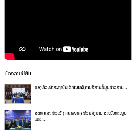
ບົດຄວາມນິຍົມ
ຮອງຫົວໜ້າສະຖາບັນເຕັກໂນໂລຊີການສື່ສານຂໍ້ມູນຂ່າວສານ…
ສຕສ ແລະ ຮົວເວ້ (Huawei) ຮ່ວມລົງນາມ ສະໜັບສະໜູນ
ແລະ…