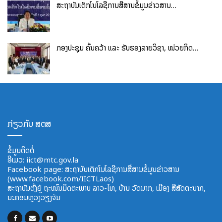
ສະຖາບັນເຕັກໂນໂລຊີການສື່ສານຂໍ້ມູນຂ່າວສານ…
ກອງປະຊຸມ ຄົ້ນຄວ້າ ແລະ ຮັບຮອງລາຍວິຊາ, ໜ່ວຍກິດ…
ກ່ຽວກັບ ສຕສ
ຂໍ້ມູນຕິດຕໍ່
ອີ​ເມວ:
iict@mtc.gov.la
Facebook page: ສະຖາບັນເຕັກໂນໂລຊີການສື່ສານຂໍ້ມູນຂ່າວສານ
(www.facebook.com/IICTLaos)
ສະ​ຖາ​ບັນ​ຕັ້ງຢູ່ ຖະໜົນມິດຕະພາບ​ ລາວ​-ໄທ, ບ້ານ ວັດ​ນາກ, ​ເມືອງ ສີ​ສັດຕະ​ນາກ,
ນະຄອນຫຼວງວຽງຈັນ