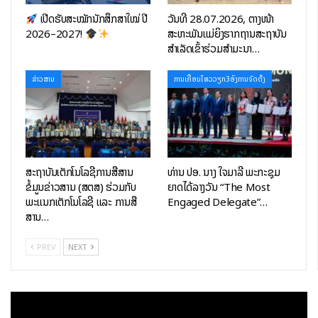
ການປະເມີນ ແລະ ມອບຕຳແໜ່ງວິຊາການຄູໃນຄັ້ງນີ້ ຈຶ່ງຖືເປັນການຊຸກຍູ້,
ເປີດຮັບສະໝັກນັກສຶກສາໃໝ່ ປີ
ວັນທີ 28.07.2026, ຕາງໜ້າ
ສົ່ງເສີມ ແລະ ພັດທະນາຍົກລະດັບຂີດຄວາມສາມາດຂອງຄູ-ອາຈານ ທັງ
2026–2027!
ສະຫະພັນແມ່ຍິງຮາກຖານສະຖາບັນ
ດ້ານຄຸນສົມບັດສິນທຳປະຕິວັດ, ດ້ານການສິດສອນ ແລະ ດ້ານວິຊາການ
ສຳເລັດເຂົ້າຮ່ວມສຳມະນາ…
ໃຫ້ມີຄວາມທັນສະໄໝ ແລະ ໜັກແໜ້ນ ເພື່ອໃຫ້ສົມກັບພາລະບົດບາດໃນ
ການສ້າງ-ປ້ອນບຸກຄະລາກອນທີ່ມີຄຸນນະພາບສູງ ເຂົ້າຮ່ວມໃນພາລະກິດ
ຂ່າວສານ
ການເຄື່ອນໄຫວວຽກ3ອົງການຈັດຕັ້ງ
ການຫັນເປັນດິຈິຕອນຂອງຊາດ ຢ່າງມີປະສິດທິພາບ ແລະ ປະສິດທິຜົນ
ສູງສຸດ.
ສະຖາບັນເຕັກໂນໂລຊີການສື່ສານ
ທ່ານ ປອ. ນາງ ໃຈມາລີ ພະກະຊຸມ
ຂໍ້ມູນຂ່າວສານ (ສຕສ) ຮ່ວມກັບ
ຍາດໄດ້ລາງວັນ “The Most
ພະແນກເຕັກໂນໂລຊີ ແລະ ການສື່
Engaged Delegate”…
ສານ…
PREV
NEXT