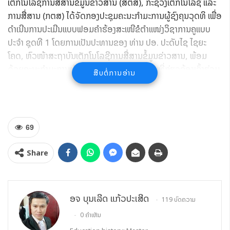
ເຕັກໂນໂລຊີການສື່ສານຂໍ້ມູນຂ່າວສານ (ສຕສ), ກະຊວງເຕັກໂນໂລຊີ ແລະ
ການສື່ສານ (ກຕສ) ໄດ້ຈັດກອງປະຊຸມຄະນະກຳມະການຜູ້ຊົງຄຸນວຸດທິ ເພື່ອ
ດຳເນີນການປະເມີນແບບຟອມຄໍາຮ້ອງສະເໜີຂໍຕຳແໜ່ງວິຊາການຄູແບບ
ປະຈຳ ຊຸດທີ 1 ໂດຍການເປັນປະທານຂອງ ທ່ານ ປອ. ປະດັບໄຊ ໄຊຍະ
ໂຄດ, ຫົວໜ້າສະຖາບັນເຕັກໂນໂລຊີການສື່ສານຂໍ້ມູນຂ່າວສານ, ພ້ອມ
ດ້ວຍຄະນະກຳມະການຜູ້ຊົງຄຸນວຸດທິ ແລະ ພາກສ່ວນທີ່ກ່ຽວຂ້ອງເຂົ້າຮ່ວມ.
ສືບຕໍ່ການອ່ານ
69
Share
ອຈ ບຸນເລີດ ແກ້ວປະເສີດ
119 ບົດຄວາມ
ກອງປະຊຸມໃນຄັ້ງນີ້ ແມ່ນໄດ້ດຳເນີນການກວດກາ ແລະ ປະເມີນຜົນງານ
0 ຄຳເຫັນ
ວິຊາການ ຂອງຜູ້ທີ່ສົ່ງແບບຟອມຂໍຮັບການປະເມີນທັງໝົດ ຈຳນວນ 15