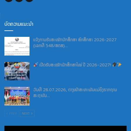
ບົດຄວາມແນະນຳ
ແຈ້ງການຮັບສະໝັກນັກສຶກສາ ສົກສຶກສາ 2026-2027
(ເລກທີ 548/ສຕສ)…
ເປີດຮັບສະໝັກນັກສຶກສາໃໝ່ ປີ 2026–2027!
ວັນທີ 28.07.2026, ຕາງໜ້າສະຫະພັນແມ່ຍິງຮາກຖານ
ສະຖາບັນ…
PREV
NEXT