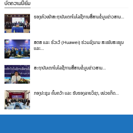
ບົດຄວາມນິຍົມ
ຮອງຫົວໜ້າສະຖາບັນເຕັກໂນໂລຊີການສື່ສານຂໍ້ມູນຂ່າວສານ…
ສຕສ ແລະ ຮົວເວ້ (Huawei) ຮ່ວມລົງນາມ ສະໜັບສະໜູນ
ແລະ…
ສະຖາບັນເຕັກໂນໂລຊີການສື່ສານຂໍ້ມູນຂ່າວສານ…
ກອງປະຊຸມ ຄົ້ນຄວ້າ ແລະ ຮັບຮອງລາຍວິຊາ, ໜ່ວຍກິດ…