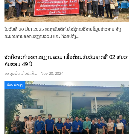
ໃນວັນທີ 20 ມີນາ 2025 ສະຖາບັນເຕັກໂນໂລຊີການສື່ສານຂໍ້ມູນຂ່າວສານ ສ້າງ
ຂະບວນການອອກແຮງງານລວມ ແລະ ກິລາເປຕັງ
…
ຈັດກິດຈະກໍາອອກແຮງງານລວມ ເພື່ອຕ້ອນຮັບວັນຊາດທີ 02 ທັນວາ
ຄົບຮອບ 49 ປີ
ອຈ ບຸນເລີດ ແກ້ວປະເສີດ
Nov 20, 2024
ກິດຈະກຳຕ່າງໆ