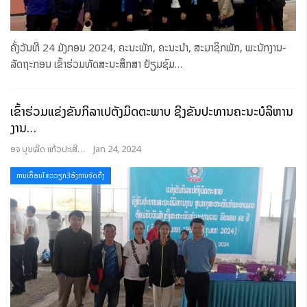
ຄັ້ງວັນທີ 24 ມັງກອນ 2024, ຄະນະພັກ, ຄະນະນໍາ, ສະມາຊິກພັກ, ພະນັກງານ-
ລັດຖະກອນ ເຂົ້າຮ່ວມທັດສະນະສຶກສາ ຢ້ຽມຊົມ
…
ເຂົ້າຮ່ວມແຂ່ງຂັນກິລາເປຕັງມິດຕະພາບ ຊີງຂັນປະທານຄະນະບໍລິຫານ
ງານ…
ອຈ ບຸນເລີດ ແກ້ວປະເສີດ
Jan 24, 2024
ການເຄື່ອນໄຫວວຽກ3ອົງການຈັດຕັ້ງ