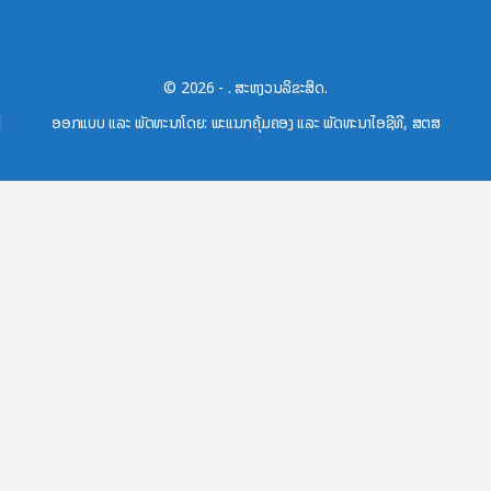
© 2026 - . ສະຫງວນລິຂະສິດ.
ອອກແບບ ແລະ ພັດທະນາໂດຍ: ພະແນກຄຸ້ມຄອງ ແລະ ພັດທະນາໄອຊີທີ, ສຕສ