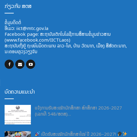
ກ່ຽວກັບ ສຕສ
ຂໍ້ມູນຕິດຕໍ່
ອີ​ເມວ:
iict@mtc.gov.la
Facebook page: ສະຖາບັນເຕັກໂນໂລຊີການສື່ສານຂໍ້ມູນຂ່າວສານ
(www.facebook.com/IICTLaos)
ສະ​ຖາ​ບັນ​ຕັ້ງຢູ່ ຖະໜົນມິດຕະພາບ​ ລາວ​-ໄທ, ບ້ານ ວັດ​ນາກ, ​ເມືອງ ສີ​ສັດຕະ​ນາກ,
ນະຄອນຫຼວງວຽງຈັນ
ບົດຄວາມແນະນຳ
ແຈ້ງການຮັບສະໝັກນັກສຶກສາ ສົກສຶກສາ 2026-2027
(ເລກທີ 548/ສຕສ)…
ເປີດຮັບສະໝັກນັກສຶກສາໃໝ່ ປີ 2026–2027!