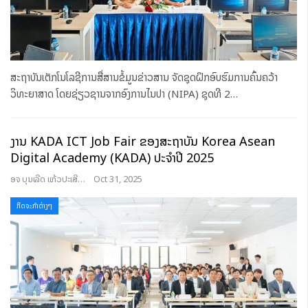
ສະຖາບັນເຕັກໂນໂລຊີການສື່ສານຂໍ້ມູນຂ່າວສານ ຈັດຊຸດຝຶກອົບຮົມການຄົ້ນຄວ້າ
ວິທະຍາສາດ ໂດຍຊ່ຽວຊານຈາກອົງການໄນປາ (NIPA) ຊຸດທີ 2
…
ງານ KADA ICT Job Fair ຂອງສະຖາບັນ Korea Asean
Digital Academy (KADA) ປະຈໍາປີ 2025
ອຈ ບຸນເລີດ ແກ້ວປະເສີດ
Oct 31, 2025
ກິດຈະກຳຕ່າງໆ