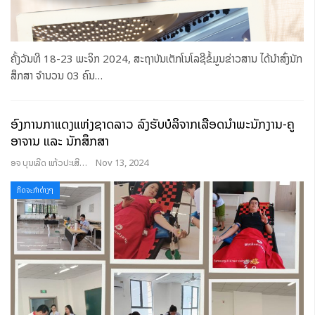
ຄັ້ງວັນທີ 18-23 ພະຈິກ 2024, ສະຖາບັນເຕັກໂນໂລຊີຂໍ້ມູນຂ່າວສານ ໄດ້ນໍາສົ່ງນັກ
ສຶກສາ ຈໍານວນ 03 ຄົນ
…
ອົງການກາແດງແຫ່ງຊາດລາວ ລົງຮັບບໍລິຈາກເລືອດນໍາພະນັກງານ-ຄູ
ອາຈານ ແລະ ນັກສຶກສາ
ອຈ ບຸນເລີດ ແກ້ວປະເສີດ
Nov 13, 2024
ກິດຈະກຳຕ່າງໆ