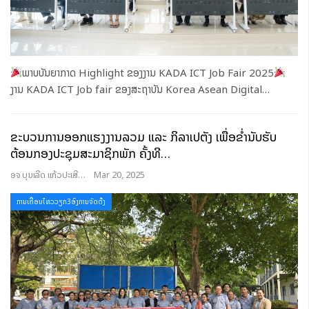
ພາບບັນຍາກາດ Highlight ຂອງງານ KADA ICT Job Fair 2025
ງານ KADA ICT Job fair ຂອງສະຖາບັນ Korea Asean Digital
…
ຂະບວນການອອກແຮງງານລວມ ແລະ ກິລາເປຕັງ ເພື່ອຂໍ່ານັບຮັບ
ຕ້ອນກອງປະຊຸມສະມາຊິກພັກ ຄັ້ງທີ…
ອຈ ບຸນເລີດ ແກ້ວປະເສີດ
Mar 20, 2025
ການເຄື່ອນໄຫວວຽກ3ອົງການຈັດຕັ້ງ