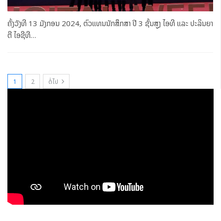
ຄັ້ງວັງທີ 13 ມັງກອນ 2024, ຕົວແທນນັກສຶກສາ ປີ 3 ຊັ້ນສູງ ໄອທີ ແລະ ປະລິນຍາ
ຕີ ໄອຊີທີ
…
1
2
ຕໍ່ໄປ