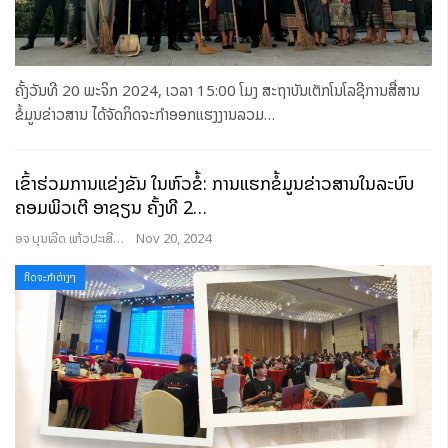
ຄັ້ງວັນທີ 20 ພະຈິກ 2024, ເວລາ 15:00 ໂມງ ສະຖາບັນເຕັກໂນໂລຊີການສື່ສານ
ຂໍ້ມູນຂ່າວສານ ໄດ້ຈັດກິດຈະກໍາອອກແຮງງານລວມ
…
ເຂົ້າຮ່ວມການແຂ່ງຂັນ ໃນຫົວຂໍ້: ການແຮັກຂໍ້ມູນຂ່າວສານໃນລະບົບ
ຄອມພິວເຕີ ອາຊຽນ ຄັ້ງທີ 2…
ອຈ ບຸນເລີດ ແກ້ວປະເສີດ
Nov 20, 2024
ກິດຈະກຳຕ່າງໆ