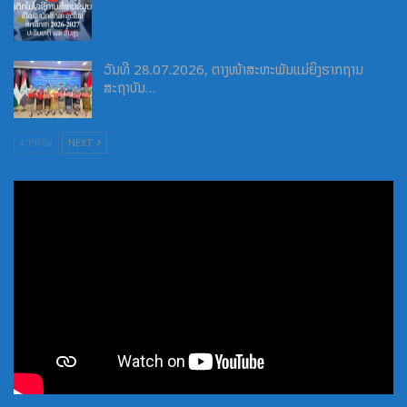
ວັນທີ 28.07.2026, ຕາງໜ້າສະຫະພັນແມ່ຍິງຮາກຖານ
ສະຖາບັນ…
PREV
NEXT