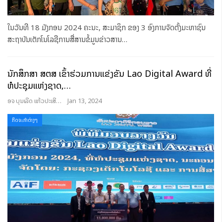
ໃນວັນທີ 18 ມັງກອນ 2024 ຄະນະ, ສະມາຊິກ ຂອງ 3 ອົງການຈັດຕັ້ງມະຫາຊົນ
ສະຖາບັນເຕັກໂນໂລຊີການສື່ສານຂໍ້ມູນຂ່າວສານ
…
ນັກສຶກສາ ສຕສ ເຂົ້າຮ່ວມການແຂ່ງຂັນ Lao Digital Award ທີ່
ຫໍປະຊຸມແຫ່ງຊາດ,…
ອຈ ບຸນເລີດ ແກ້ວປະເສີດ
Jan 13, 2024
ກິດຈະກຳຕ່າງໆ