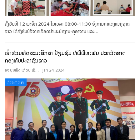
ຄັ້ງວັນທີ 12 ພະຈິກ 2024 ໃນເວລາ 08:00-11:30 ອົງການກາແດງແຫ່ງຊາດ
ລາວ ໄດ້ລົງຮັບບໍລິຈາກເລືອດນໍາພະນັກງານ-ຄູອາຈານ ແລະ
…
ເຂົ້າຮ່ວມທັດສະນະສຶກສາ ຢ້ຽມຊົມ ຫໍພິພິທະພັນ ປະຫວັດສາດ
ກອງທັບປະຊາຊົນລາວ
ອຈ ບຸນເລີດ ແກ້ວປະເສີດ
Jan 24, 2024
ກິດຈະກຳຕ່າງໆ