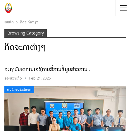
ໜ້າຫຼັກ
ກິດຈະກຳຕ່າງໆ
Browsing Category
ກິດຈະກຳຕ່າງໆ
ສະຖາບັນເຕັກໂນໂລຊີການສື່ສານຂໍ້ມູນຂ່າວສານ…
ອຈ ພວງແກ້ວ
Feb 21, 2026
ການຝຶກອົບຮົມສໍາມະນາ