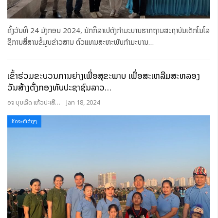
ຄັ້ງວັນທີ 24 ມັງກອນ 2024, ນັກກິລາເປຕັງກຳມະບານຮາກຖານສະຖາບັນເຕັກໂນໂລ
ຊີການສື່ສານຂໍ້ມູນຂ່າວສານ ຕົວແທນສະຫະພັນກຳມະບານ
…
ເຂົ້າຮ່ວມຂະບວນການຍ່າງເພື່ອສຸຂະພາບ ເພື່ອສະເຫລີມສະຫລອງ
ວັນສ້າງຕັ້ງກອງທັບປະຊາຊົນລາວ…
ອຈ ບຸນເລີດ ແກ້ວປະເສີດ
Jan 18, 2024
ກິດຈະກຳຕ່າງໆ