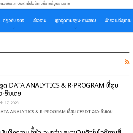
ນຫົວໜ້າສະຖາບັນເຕັກໂນໂລຊີການສື່ສານຂໍ້ມູນຂ່າວສານ
ກ່ຽວກັບ ສຕສ
ຂ່າວສານ
ຫຼັກສູດການຮຽນ-ການສອນ
ບົດຄວາມວິຊາການ
ຼັກສູດ DATA ANALYTICS & R-PROGRAM ທີ່ສູນ
-ອິນເດຍ
eb 17, 2023
ູດ DATA ANALYTICS & R-PROGRAM ທີ່ສູນ CESDT ລາວ-ອິນເດຍ
ດບັນທຶກຄວາມເຂົົ້າໃຈ ລະຫວ່າງ ສະຖາບັນເຕັກໂນໂລຊີການສື່