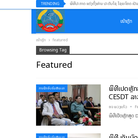
ພິທີປະກາດ ແຕ່ງຕັ້ງທ່ານ ປະດັບໄຊ ໄຊຍະໂຄດ ເປັ
TRENDING
ໜ້າຫຼັກ
ໜ້າຫຼັກ
featured
Browsing Tag
Featured
ພິທີເປີດຫ
ການຝຶກອົບຮົມສໍາມະນາ
CESDT ລາວ
ອຈ ພວງແກ້ວ
F
ພິທີເປີດຫຼັກສ
ພິທີ ເຊັນບົ
ການຝຶກອົບຮົມສໍາມະນາ