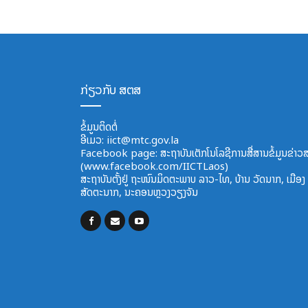
ກ່ຽວກັບ ສຕສ
ຂໍ້ມູນຕິດຕໍ່
ອີ​ເມວ:
iict@mtc.gov.la
Facebook page: ສະຖາບັນເຕັກໂນໂລຊີການສື່ສານຂໍ້ມູນຂ່າວ
(www.facebook.com/IICTLaos)
ສະ​ຖາ​ບັນ​ຕັ້ງຢູ່ ຖະໜົນມິດຕະພາບ​ ລາວ​-ໄທ, ບ້ານ ວັດ​ນາກ, ​ເມືອງ ສ
ສັດຕະ​ນາກ, ນະຄອນຫຼວງວຽງຈັນ