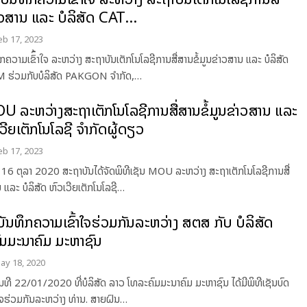
່າວສານ ແລະ ບໍລິສັດ CAT…
eb 17, 2023
ຶກຄວາມເຂົົ້າໃຈ ລະຫວ່າງ ສະຖາບັນເຕັກໂນໂລຊີການສື່ສານຂໍ້ມູນຂ່າວສານ ແລະ ບໍລິສັດ
່ວມກັບບໍລິສັດ PAKGON ຈໍາກັດ,…
OU ລະຫວ່າງສະຖາເຕັກໂນໂລຊີການສື່ສານຂໍ້ມູນຂ່າວສານ ແລະ
ເວີຍເຕັກໂນໂລຊີ ຈຳກັດຜູ້ດຽວ
eb 17, 2023
 16 ຕຸລາ 2020 ສະຖາບັນໄດ້ຈັດພິທີເຊັນ MOU ລະຫວ່າງ ສະຖາເຕັກໂນໂລຊີການສື່
 ແລະ ບໍລິສັດ ຫົວເວີຍເຕັກໂນໂລຊີ
…
ບັນທຶກຄວາມເຂົ້າໃຈຮ່ວມກັນລະຫວ່າງ ສຕສ ກັບ ບໍລິສັດ
ມມະນາຄົມ ມະຫາຊົນ
ay 18, 2020
ນທີ 22/01/2020 ທີ່ບໍລິສັດ ລາວ ໂທລະຄົມມະນາຄົມ ມະຫາຊົນ ໄດ້ມີພິທີເຊັນບົດ
ໃຈຮ່ວມກັນລະຫວ່າງ ທ່ານ. ສາຍຝົນ…