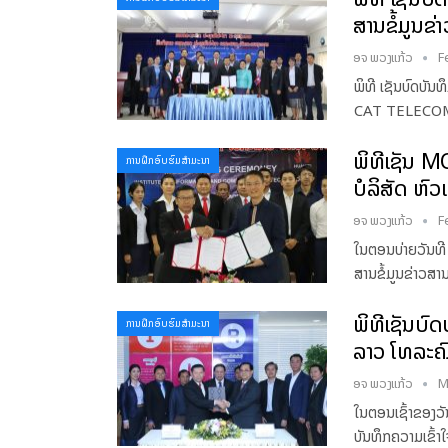
ສານຂໍ້ມູນຂ
ອຈ ພວງແກ້ວ
F
ພິທີ ເຊັນບົດບັນທ
CAT TELECOM ຮ
ພິທີເຊັນ M
ການຝຶກອົບຮົມສໍາມະນາ
ບໍລິສັດ ຫົວ
ອຈ ພວງແກ້ວ
F
ໃນຕອນບ່າຍວັນທີ
ສານຂໍ້ມູນຂ່າວສານ
ພິທີເຊັນບົດ
ການຝຶກອົບຮົມສໍາມະນາ
ລາວ ໂທລະຄົ
ອຈ ພວງແກ້ວ
M
ໃນຕອນເຊົ້າຂອງວັ
ບັນທຶກຄວາມເຂົ້າ