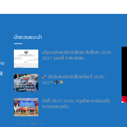
ບົດຄວາມແນະນຳ
ແຈ້ງການຮັບສະໝັກນັກສຶກສາ ສົກສຶກສາ 2026-
2027 (ເລກທີ 548/ສຕສ)…
ສານ
ີ​
ເປີດຮັບສະໝັກນັກສຶກສາໃໝ່ ປີ 2026–
2027!
ວັນທີ 28.07.2026, ຕາງໜ້າສະຫະພັນແມ່ຍິງ
ຮາກຖານສະຖາບັນ…
PREV
NEXT