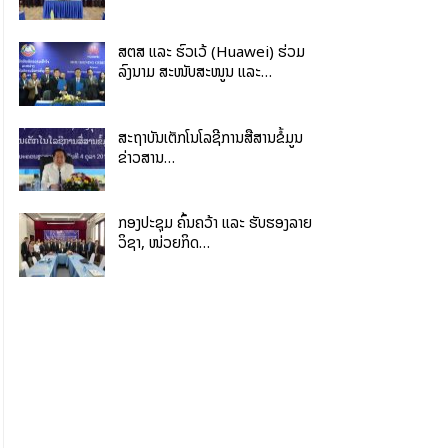
ສຕສ ແລະ ຮົວເວ້ (Huawei) ຮ່ວມ
ລົງນາມ ສະໜັບສະໜູນ ແລະ…
ສະຖາບັນເຕັກໂນໂລຊີການສື່ສານຂໍ້ມູນ
ຂ່າວສານ…
ກອງປະຊຸມ ຄົ້ນຄວ້າ ແລະ ຮັບຮອງລາຍ
ວິຊາ, ໜ່ວຍກິດ…