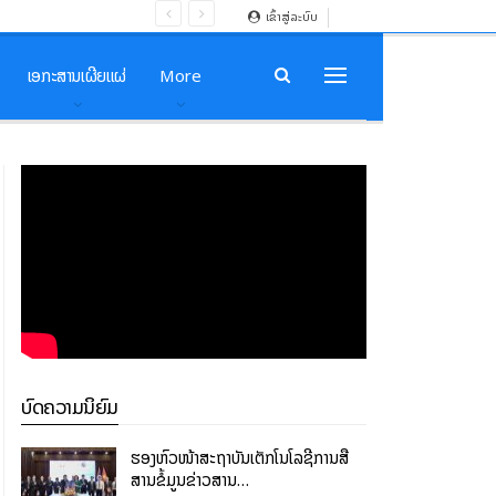
ເຂົ້າສູ່ລະບົບ
ເອກະສານເຜີຍແຜ່
More
ບົດຄວາມນິຍົມ
ຮອງຫົວໜ້າສະຖາບັນເຕັກໂນໂລຊີການສື່
ສານຂໍ້ມູນຂ່າວສານ…