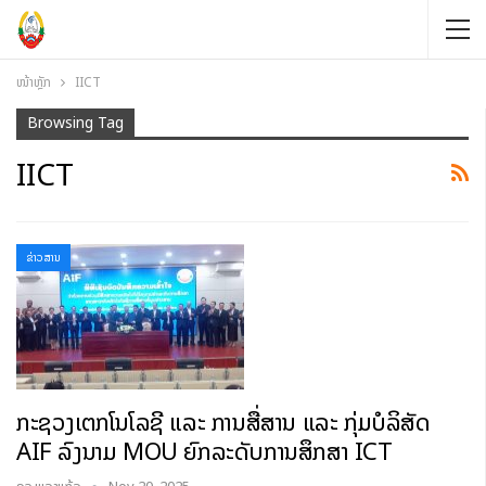
ໜ້າຫຼັກ
IICT
Browsing Tag
IICT
ຂ່າວສານ
ກະຊວງເຕັກໂນໂລຊີ ແລະ ການສື່ສານ ແລະ ກຸ່ມບໍລິສັດ
AIF ລົງນາມ MOU ຍົກລະດັບການສຶກສາ ICT