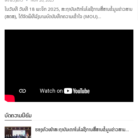
ອຈ ພວງແກ້ວ
Nov 20, 2025
ໃນວັນທີ ວັນທີ 18 ພະຈິກ 2025, ສະຖາບັນເຕັກໂນໂລຊີການສື່ສານຂໍ້ມູນຂ່າວສານ
(ສຕສ), ໄດ້ຈັດພິທີລົງນາມບົດບັນທຶກຄວາມເຂົ້າໃຈ (MOU)
…
ບົດຄວາມນິຍົມ
ຮອງຫົວໜ້າສະຖາບັນເຕັກໂນໂລຊີການສື່ສານຂໍ້ມູນຂ່າວສານ…