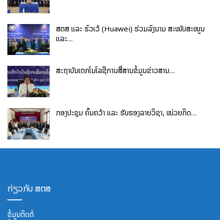
ສຕສ ແລະ ຮົວເວ້ (Huawei) ຮ່ວມລົງນາມ ສະໜັບສະໜູນ
ແລະ…
ສະຖາບັນເຕັກໂນໂລຊີການສື່ສານຂໍ້ມູນຂ່າວສານ…
ກອງປະຊຸມ ຄົ້ນຄວ້າ ແລະ ຮັບຮອງລາຍວິຊາ, ໜ່ວຍກິດ…
ກ່ຽວກັບ ສຕສ
ຂໍ້ມູນຕິດຕໍ່