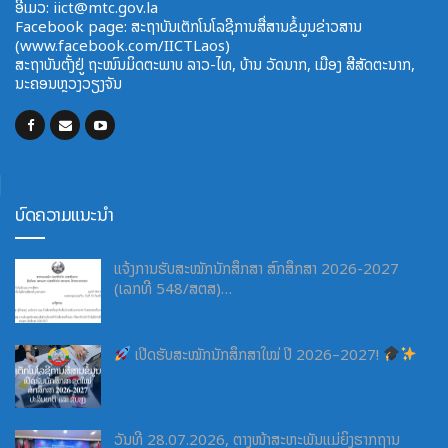
ອີ​ເມວ:
iict@mtc.gov.la
Facebook page: ສະຖາບັນເຕັກໂນໂລຊີການສື່ສານຂໍ້ມູນຂ່າວສານ
(www.facebook.com/IICTLaos)
ສະ​ຖາ​ບັນ​ຕັ້ງຢູ່ ຖະໜົນມິດຕະພາບ​ ລາວ​-ໄທ, ບ້ານ ວັດ​ນາກ, ​ເມືອງ ສີ​ສັດຕະ​ນາກ,
ນະຄອນຫຼວງວຽງຈັນ
ບົດຄວາມແນະນຳ
ແຈ້ງການຮັບສະໝັກນັກສຶກສາ ສົກສຶກສາ 2026-2027
(ເລກທີ 548/ສຕສ)…
ເປີດຮັບສະໝັກນັກສຶກສາໃໝ່ ປີ 2026–2027!
ວັນທີ 28.07.2026, ຕາງໜ້າສະຫະພັນແມ່ຍິງຮາກຖານ