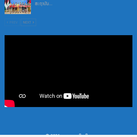
ສະຖາບັນ…
PREV
NEXT
© 2026 - . ສະຫງວນລິຂະສິດ.