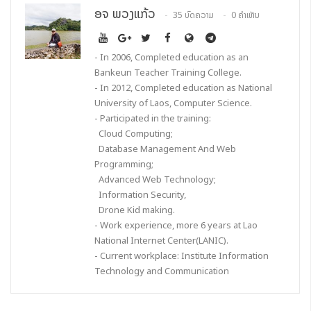
ຮ່ວມມືທາງດ້ານວິຊາການ ແລະ ເສດຖະກິດ ຂອງອິນເດຍ (Indian
ອຈ ພວງແກ້ວ
35 ບົດຄວາມ
0 ຄຳເຫັນ
Technical and Economic Cooperation Programme ຫຼື
ITEC). ໃຫ້ກຽດເຂົ້າຮ່ວມ ໂດຍ ທ່ານ ທອງໃສ ຊານໄຊຍະ ຮອງ
- In 2006, Completed education as an
ລັດຖະມົນຕີ ກະຊວງໄປສະນີ ໂທລະຄົມມະນາຄົມ ແລະ ການສື່ສານ, ທ່ານ
Bankeun Teacher Training College.
ດິນກາ ອາຊຕານາ (Dinkar Ashthana) ເອກະອັກຄະລັດຖະທູດ
- In 2012, Completed education as National
ອິນເດຍ ປະຈຳ ສ.ປ.ປ.ລາວ, ທ່ານ ສາຍຝົນ ບຸດຈັນທະລາດ ຫົວໜ້າ
University of Laos, Computer Science.
ສະຖາບັນ ເຕັກໂນໂລຊີການສື່ສານຂໍ້ມູນຂ່າວສານ ພ້ອມດ້ວຍນັກຝຶກຈາກ
- Participated in the training:
ພາຍໃນ ກະຊວງ ປທສ ແລະ ຈາກພາກສ່ວນອື່ນໆກໍ່ໄດ້ເຂົ້າຮ່ວມໃນພິທີ.
Cloud Computing;
Database Management And Web
ຫຼັກສູດ Data Analytics & R-Program ເປັນຫຼັກສູດທີ່ຈະໄດ້
Programming;
Advanced Web Technology;
ຈັດການຮຽນການສອນຜ່ານລະບົບ ກອງປະຊຸມທາງໄກ ທີ່ສູນ CESDT
Information Security,
ລາວ-ອິນເດຍ ໂດຍອາຈານສອນຈາກມະຫາວິທະຍາໄລ India
Drone Kid making.
Institute of Technology – Madras (IIT-M), ເຊິ່ງເປັນໜຶ່ງໃນ
- Work experience, more 6 years at Lao
ມະຫາວິທະຍາໄລຊັ້ນນຳໃນຂະແໜງການໄອທີ ຂອງປະເທດ ອິນເດຍ. ການ
National Internet Center(LANIC).
ຝຶກອົບຮົມ ຈະດຳເນີນໄປເປັນເວລາທັງໝົດ 8 ອາທິດ ແລະ ພາຍຫຼັງ
- Current workplace: Institute Information
Technology and Communication
ສຳເລັດຫຼັກສູດ, ນັກຝຶກຈະໄດ້ຮັບໃບຢັ້ງຢືນ ການສຳເລັດຫຼັກສູດ ຈາກ
IIT-M. ຫຼັກສູດດັ່ງກ່າວ ແມ່ນໄດ້ຮັບຄວາມສົນໃຈ ຈາກຫຼາຍພາກສ່ວນ
ເຊິ່ງຄັ້ງນີ້ມີຫຼາຍກວ່າ 32 ທ່ານ ຈາກພາຍໃນ ກະຊວງ ປທສ ແລະ ພາກສ່ວນ