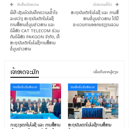
ກັບຄືນບົດຄວາມ
ບົດຄວາມຕໍ່ໄປ
ອື່ນໆ ທີ່ຈະເຂົ້າຮ່ວມຝຶກໃນຫຼັກສູດ. ນີ້ເປັນຄັ້ງທຳອິດຂອງ ສູນ CESDT
ພິທີ ເຊັນບົດບັນທຶກຄວາມເຂົົ້າໃຈ
ສະຖາບັນເຕັກໂນໂລຊີ ແລະ ການສື່
ລາວ-ອິນເດຍ ທີ່ໄດ້ຮ່ວມຈັດຕັ້ງປະຕິບັດ ຫຼັກສູດ ການຮຽນການສອນ
ລະຫວ່າງ ສະຖາບັນເຕັກໂນໂລຊີ
ສານຂໍ້ມູນຂ່າວສານ ໄດ້ມີ
ທາງໄກ ຫຼັງຈາກການເປີດນຳໃຊ້ສູນ ຢ່າງເປັນ ທາງການໃນທ້າຍປີທີ່ຜ່ານມາ.
ການສື່ສານຂໍ້ມູນຂ່າວສານ ແລະ
ຂະບວນການອອກແຮງງານລວມ
ຫຼັກສູດນີ້ ເປັນໜຶ່ງໃນຫຼາຍຫຼັກສູດ ທີ່ໄດ້ຮັບການສະໜັບສະໜູນ ຈາກ
ບໍລິສັດ CAT TELECOM ຮ່ວມ
ລັດຖະບານອິນເດຍ, ເວົ້າສະເພາະແມ່ນຈາກ ກະຊວງ ການຕ່າງປະເທດ
ກັບບໍລິສັດ PAKGON ຈໍາກັດ, ທີ່
ສະຖາບັນເຕັກໂນໂລຊີການສື່ສານ
ອິນເດຍ ໂດຍຜ່ານ ໂຄງການຮ່ວມມືທາງດ້ານວິຊາການ ແລະ ເສດຖະກິດ
ຂໍ້ມູນຂ່າວສານ
ຂອງອິນເດຍ.
ເຈົ້າອາດຈະມັກ
ເພີ່ມເຕີມຈາກຜູ້ຂຽນ
ການຝຶກອົບຮົມສໍາມະນາ
ການຝຶກອົບຮົມສໍາມະນາ
ກະຊວງເຕັກໂນໂລຊີ ແລະ ການສື່ສານ
ສະຖາບັນເຕັກໂນໂລຊີການສື່ສານ