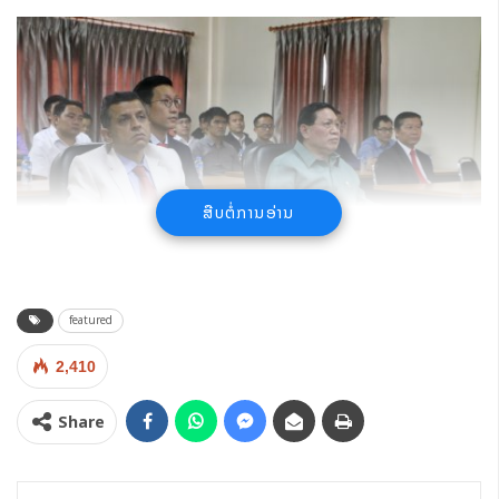
ສືບຕໍ່ການອ່ານ
featured
ໃນເວລາ 16:30 ຂອງວັນທີ 7 ຕຸລາ 2019 ໄດ້ມີພິທີເປີດຫຼັກສູດ Data
Analytics & R-Program ທີ່ສູນພັດທະນາ ແລະ ຝຶກອົບຮົມຊອບແວ
2,410
(CESDT) ລາວ-ອິນເດຍ, ສະຖາບັນ ເຕັກໂນໂລຊີການສື່ສານຂໍ້ມູນ
Share
ຂ່າວສານ ຜ່ານລະບົບ ກອງປະຊຸມທາງໄກ (Video Conference)
ຮ່ວມກັບ 4 ປະເທດຄື:​ ອິນເດຍ, ໂມຣ໋ອກໂກ, ມຽນມ້າ ແລະ ຫວຽດນາມ.
ພ້ອມດຽວກັນກັບການສະເຫຼີມສະຫຼອງຄົບຮອບ 55 ປີ ຂອງ ໂຄງການ