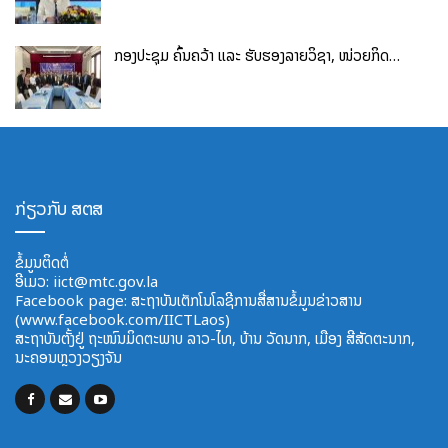
ກອງປະຊຸມ ຄົ້ນຄວ້າ ແລະ ຮັບຮອງລາຍວິຊາ, ໜ່ວຍກິດ…
ກ່ຽວກັບ ສຕສ
ຂໍ້ມູນຕິດຕໍ່
ອີ​ເມວ:
iict@mtc.gov.la
Facebook page: ສະຖາບັນເຕັກໂນໂລຊີການສື່ສານຂໍ້ມູນຂ່າວສານ
(www.facebook.com/IICTLaos)
ສະ​ຖາ​ບັນ​ຕັ້ງຢູ່ ຖະໜົນມິດຕະພາບ​ ລາວ​-ໄທ, ບ້ານ ວັດ​ນາກ, ​ເມືອງ ສີ​ສັດຕະ​ນາກ,
ນະຄອນຫຼວງວຽງຈັນ