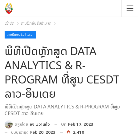
ໜ້າຫຼັກ
ການຝຶກອົບຮົມສໍາມະນາ
ການຝຶກອົບຮົມສໍາມະນາ
ພິທີເປີດຫຼັກສູດ DATA
ANALYTICS & R-
PROGRAM ທີ່ສູນ CESDT
ລາວ-ອິນເດຍ
ພິທີເປີດຫຼັກສູດ DATA ANALYTICS & R-PROGRAM ທີ່ສູນ
CESDT ລາວ-ອິນເດຍ
On
Feb 17, 2023
ຂຽນໂດຍ
ອຈ ພວງແກ້ວ
ປັບປຸງລ່າສຸດ
Feb 20, 2023
2,410