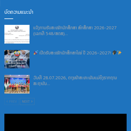
ບົດຄວາມແນະນຳ
ແຈ້ງການຮັບສະໝັກນັກສຶກສາ ສົກສຶກສາ 2026-2027
(ເລກທີ 548/ສຕສ)…
ເປີດຮັບສະໝັກນັກສຶກສາໃໝ່ ປີ 2026–2027!
ວັນທີ 28.07.2026, ຕາງໜ້າສະຫະພັນແມ່ຍິງຮາກຖານ
ສະຖາບັນ…
PREV
NEXT