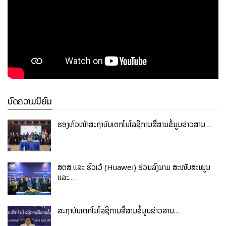
ບົດຄວາມນິຍົມ
ຮອງຫົວໜ້າສະຖາບັນເຕັກໂນໂລຊີການສື່ສານຂໍ້ມູນຂ່າວສານ…
ສຕສ ແລະ ຮົວເວ້ (Huawei) ຮ່ວມລົງນາມ ສະໜັບສະໜູນ
ແລະ…
ສະຖາບັນເຕັກໂນໂລຊີການສື່ສານຂໍ້ມູນຂ່າວສານ…