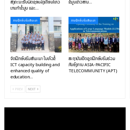
ສົ່ງຄະນະຮັບຜິດຊອບລົງເຄື່ອນໄຫວ
ຂໍ້ມູນຂ່າວສານ…
ເກັບກຳຂໍ້ມູນ ແລະ…
ການຝຶກອົບຮົມສໍາມະນາ
ການຝຶກອົບຮົມສໍາມະນາ
1
of
5
PREV
NEXT
ຈັດຝຶກອົບຮົມສໍາມະນາ ໃນຫົວຂໍ້
ສະຖາບັນເປີດຊຸດຝຶກອົບຮົມຮ່ວມ
ICT capacity building and
ກັບອົງການ ASIA-PACIFIC
enhanced quality of
TELECOMMUNITY (APT)
education…
PREV
NEXT