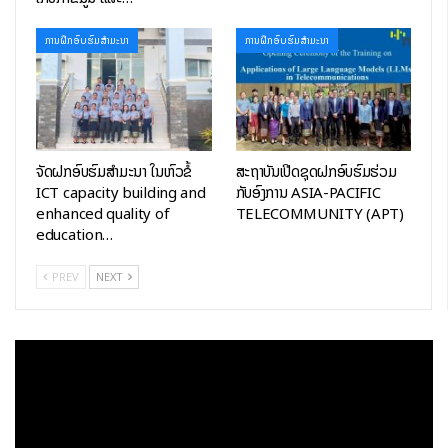
ສະຖານທີ່ຝຶກອົບຮົມ ສູນເຕັກໂນໂລຊີການສື່ສານຂໍ້ມູນຂ່າວສານ
ວັນຈັນ-ວັນສຸກ ເວລາ 18:00 – 20:00
ການຝຶກອົບຮົມສໍາມະນາ
ການຝຶກອົບຮົມສໍາມະນາ
ຄ່າລົງທະບຽນ 2,000,000 ກີບ
ສົນໃຈລົງທະບຽນ:
https://forms.gle/5vtzimK7ygBqRqz16
ສໍາລັບລູກຄ້າທີ່ສົນໃຈຝຶກອົບຮົມນອກສະຖານທີ່ ຫຼືເປັນອົງກອນ ສາມາດ
ຈັດຝຶກອົບຮົມສໍາມະນາ ໃນຫົວຂໍ້
ສະຖາບັນເປີດຊຸດຝຶກອົບຮົມຮ່ວມ
ຕິດຕໍ່ພວກເຮົາໄດ້
ICT capacity building and
ກັບອົງການ ASIA-PACIFIC
enhanced quality of
TELECOMMUNITY (APT)
ຂໍ້ມູນຕິດຕໍ່
education…
020 55454496
020 52202014
PREV
NEXT