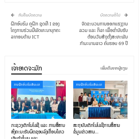
ສິ່ງທີ່ຈະໄດ້ຮຽນ:
ກັບຄືນບົດຄວາມ
ບົດຄວາມຕໍ່ໄປ
-ໂຄງສ້າງຂອງ Laravel
ຝຶກອົບຮົມ ຄູຝຶກ ຊຸດທີ I ຂອງ
ຈັດຂະບວນການອອກແຮງງານ
-ການເຮັດວຽກຂອງ API Laravel MVC
ໂຄງການຮ່ວມມືພັດທະນາບຸກຄະ
ລວມ ແລະ ກິລາ ເພື່ອຂໍ່ານັບຮັບ
-ການເຊື່ອມຕໍ່ຖານຂໍ້ມູນ
ລາກອນດ້ານ ICT
ຕ້ອນວັນສ້າງຕັ້ງສະຫະພັນ
ກຳມະບານລາວ ຄົບຮອບ 69 ປີ
-ການອອກແບບຖານຂໍ້ມູນ
-ຄວາມສໍາພັນຂອງຂໍ້ມູນ
-ການຈັດເກັບຂໍ້ມູນ
ເຈົ້າອາດຈະມັກ
-ການເຮັດ Authentication
ເພີ່ມເຕີມຈາກຜູ້ຂຽນ
-ການສ້າງ CRUD
-ການສ້າງໂປຣເຈັກຕົວຈິງ
ການຝຶກອົບຮົມສໍາມະນາ
ການຝຶກອົບຮົມສໍາມະນາ
ສິ່ງທີ່ຈະໄດ້ຮັບຈາກການຝຶກອົບຮົມ
-ເພີ່ມທັກສະຕົນເອງທາງດ້ານການຂຽນໂປຣແກມ
-ໂອກາດໃນການເຮັດວຽກກັບບໍລິສັດໄອທີ
-ການລົງມືປະຕິບັດເຮັດຕົວຈິງ
-ການທົດລອງເຮັດໂປຣເຈັກ
ກະຊວງເຕັກໂນໂລຊີ ແລະ ການສື່ສານ
ສະຖາບັນເຕັກໂນໂລຊີການສື່ສານ
ສົ່ງຄະນະຮັບຜິດຊອບລົງເຄື່ອນໄຫວ
ຂໍ້ມູນຂ່າວສານ…
-ໃບຢັ້ງຢືນການຝຶກຮົບຮົມ
ເກັບກຳຂໍ້ມູນ ແລະ…