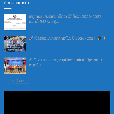
ບົດຄວາມແນະນຳ
ແຈ້ງການຮັບສະໝັກນັກສຶກສາ ສົກສຶກສາ 2026-2027
(ເລກທີ 548/ສຕສ)…
ເປີດຮັບສະໝັກນັກສຶກສາໃໝ່ ປີ 2026–2027!
ວັນທີ 28.07.2026, ຕາງໜ້າສະຫະພັນແມ່ຍິງຮາກຖານ
ສະຖາບັນ…
PREV
NEXT