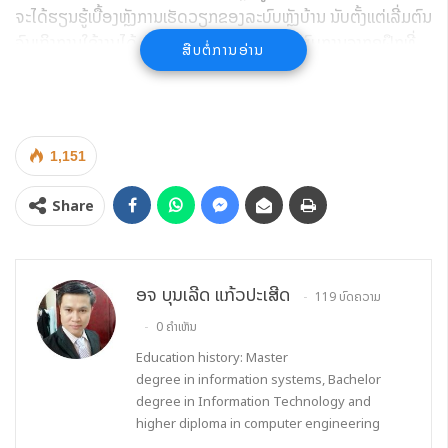
ຈະໄດ້ຮຽນຮູ້ເບື້ອງຫຼັງການເຮັດວຽກຂອງລະບົບຫຼັງບ້ານ ນັບຕັ້ງແຕ່ເລີ່ມຕົນ
ຈົນເຖິງການໃຊ້ງານໄດ້. ພ້ອມທັງຈະໄດ້ຮຽນຈາກປະສົບການຈາກຄູຝຶກທີ່
ສືບຕໍ່ການອ່ານ
ເຮັດວຽກຈາກບໍລິສັດ ທີ່ມີປະສົບການມາຫຼາຍປີ ແລະ ເຮັດລະບົບຊອບແວ
ມາກ່ອນ.
ຫຼັກສູດເໝາະກັບໃຜແດ່
-ບຸກຄົນທົ່ວໄປທີ່ສົນໃຈໃນສາຍອາຊີບທາງດ້ານເຕັກໂນໂລຊີ
1,151
-ຜູ້ທີ່ສົນໃຈປ່ຽນສາຍອາຊີບ
-ຜູ້ທີ່ສົນໃຈເພີ່ມທັກສະທາງດ້ານໄອຊີທີ
Share
-ມັກຮັກທາງດ້ານການຂຽນໂປຣແກຣມ
ອຈ ບຸນເລີດ ແກ້ວປະເສີດ
119 ບົດຄວາມ
0 ຄຳເຫັນ
Education history: Master
degree in information systems, Bachelor
degree in Information Technology and
higher diploma in computer engineering