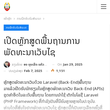
ໜ້າຫຼັກ
ການຝຶກອົບຮົມສໍາມະນາ
ການຝຶກອົບຮົມສໍາມະນາ
ເປີດຫຼັກສູດພື້ນຖານການ
ພັດທະນາເວັບໄຊ
On
Jan 29, 2025
ຂຽນໂດຍ
ອຈ ບຸນເລີດ ແກ້ວປະເສີດ
ປັບປຸງລ່າສຸດ
Feb 7, 2025
1,151
ຫຼັກສູດພັດທະນາເວັບດ້ວຍ Laravel (Back-End)ພື້ນຖານ
ມາແລ້ວເປີດຮັບນັກຮຽນໃນຫຼັກສູດພັດທະນາເວັບ Back-End (APIs)
ຊຸດທໍາອິດໃນລະດັບພື້ນຖານ ໂດຍການນໍາໃຊ້ ເຕັກໂນໂລຊີ Laravel
(PHP Framework) ທີ່ກໍາລັງເປັນທີ່ນິຍົມຫຼາຍຫຼາຍໃນປະຈຸບັນ.
ທ່ານໃດທີ່ສົນໃຈຢາກພັດທະນາເວັບໄຊ ຫຼັກສູດນີ້ກໍ່ເປັນທາງເລືອກໜຶ່ງທີ່