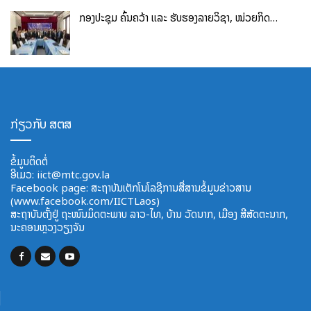
ກອງປະຊຸມ ຄົ້ນຄວ້າ ແລະ ຮັບຮອງລາຍວິຊາ, ໜ່ວຍກິດ…
ກ່ຽວກັບ ສຕສ
ຂໍ້ມູນຕິດຕໍ່
ອີ​ເມວ:
iict@mtc.gov.la
Facebook page: ສະຖາບັນເຕັກໂນໂລຊີການສື່ສານຂໍ້ມູນຂ່າວສານ
(www.facebook.com/IICTLaos)
ສະ​ຖາ​ບັນ​ຕັ້ງຢູ່ ຖະໜົນມິດຕະພາບ​ ລາວ​-ໄທ, ບ້ານ ວັດ​ນາກ, ​ເມືອງ ສີ​ສັດຕະ​ນາກ,
ນະຄອນຫຼວງວຽງຈັນ