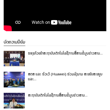
ບົດຄວາມນິຍົມ
ຮອງຫົວໜ້າສະຖາບັນເຕັກໂນໂລຊີການສື່ສານຂໍ້ມູນຂ່າວສານ…
ສຕສ ແລະ ຮົວເວ້ (Huawei) ຮ່ວມລົງນາມ ສະໜັບສະໜູນ
ແລະ…
ສະຖາບັນເຕັກໂນໂລຊີການສື່ສານຂໍ້ມູນຂ່າວສານ…