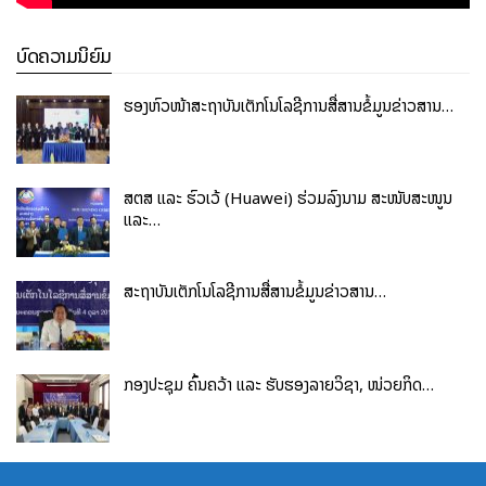
ບົດຄວາມນິຍົມ
ຮອງຫົວໜ້າສະຖາບັນເຕັກໂນໂລຊີການສື່ສານຂໍ້ມູນຂ່າວສານ…
ສຕສ ແລະ ຮົວເວ້ (Huawei) ຮ່ວມລົງນາມ ສະໜັບສະໜູນ
ແລະ…
ສະຖາບັນເຕັກໂນໂລຊີການສື່ສານຂໍ້ມູນຂ່າວສານ…
ກອງປະຊຸມ ຄົ້ນຄວ້າ ແລະ ຮັບຮອງລາຍວິຊາ, ໜ່ວຍກິດ…