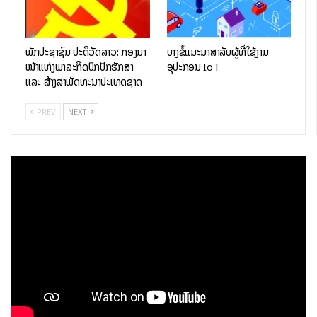
ພັກປະຊາຊົນ ປະຕິວັດລາວ: ກອງນໍາ
ບາງຂໍ້ແນະນໍາສໍາລັບຜູ້ທີ່ໃຊ້ງານ
ໜ້າແຫ່ງພາລະກິດປົກປັກຮັກສາ
ອຸປະກອນ IoT
ແລະ ສ້າງສາພັດທະນາປະເທດຊາດ
PREV
NEXT