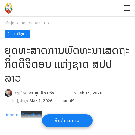
ໜ້າຫຼັກ
ບົດຄວາມວິຊາການ
ບົດຄວາມວິຊາການ
ຍຸດທະສາດການພັດທະນາເສດຖະ
ກິດດິຈິຕອນ ແຫ່ງຊາດ ສປປ
ລາວ
On
Feb 11, 2026
ຂຽນໂດຍ
ອຈ ບຸນເລີດ ແກ້ວປະເສີດ
ປັບປຸງລ່າສຸດ
Mar 2, 2026
69
ບົດຄວາມ
Download
ສືບຕໍ່ການອ່ານ