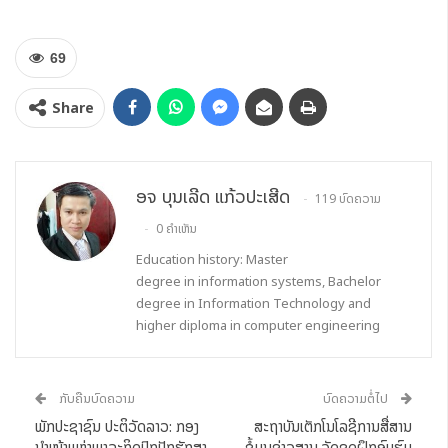
69
Share
ອຈ ບຸນເລີດ ແກ້ວປະເສີດ
119 ບົດຄວາມ
0 ຄຳເຫັນ
Education history: Master
degree in information systems, Bachelor
degree in Information Technology and
higher diploma in computer engineering
ກັບຄືນບົດຄວາມ
ບົດຄວາມຕໍ່ໄປ
ພັກປະຊາຊົນ ປະຕິວັດລາວ: ກອງ
ສະຖາບັນເຕັກໂນໂລຊີການສື່ສານ
ນໍາໜ້າແຫ່ງພາລະກິດປົກປັກຮັກສາ
ຂໍ້ມູນຂ່າວສານ ຈັດຊຸດຝຶກອົບຮົມ