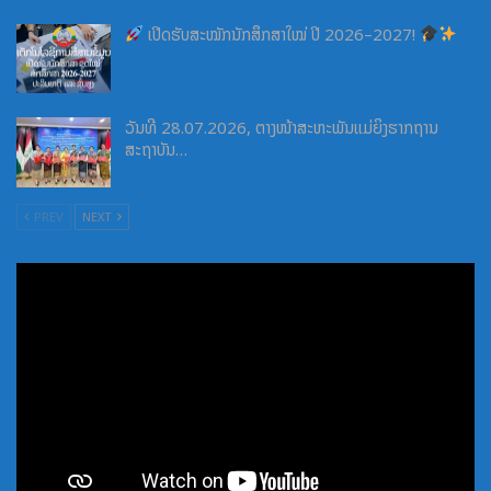
ເປີດຮັບສະໝັກນັກສຶກສາໃໝ່ ປີ 2026–2027!
ວັນທີ 28.07.2026, ຕາງໜ້າສະຫະພັນແມ່ຍິງຮາກຖານ
ສະຖາບັນ…
PREV
NEXT