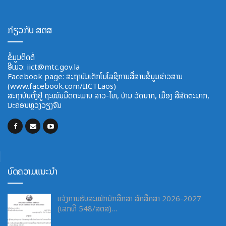
ກ່ຽວກັບ ສຕສ
ຂໍ້ມູນຕິດຕໍ່
ອີ​ເມວ:
iict@mtc.gov.la
Facebook page: ສະຖາບັນເຕັກໂນໂລຊີການສື່ສານຂໍ້ມູນຂ່າວສານ
(www.facebook.com/IICTLaos)
ສະ​ຖາ​ບັນ​ຕັ້ງຢູ່ ຖະໜົນມິດຕະພາບ​ ລາວ​-ໄທ, ບ້ານ ວັດ​ນາກ, ​ເມືອງ ສີ​ສັດຕະ​ນາກ,
ນະຄອນຫຼວງວຽງຈັນ
ບົດຄວາມແນະນຳ
ແຈ້ງການຮັບສະໝັກນັກສຶກສາ ສົກສຶກສາ 2026-2027
(ເລກທີ 548/ສຕສ)…