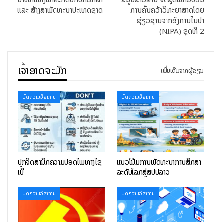
ແລະ ສ້າງສາພັດທະນາປະເທດຊາດ
ການຄົ້ນຄວ້າວິທະຍາສາດໂດຍ
ຊ່ຽວຊານຈາກອົງການໄນປາ
(NIPA) ຊຸດທີ 2
ເຈົ້າອາດຈະມັກ
ເພີ່ມເຕີມຈາກຜູ້ຂຽນ
ບົດຄວາມວິຊາການ
ບົດຄວາມວິຊາການ
ປູກຈິດສໍານຶກຄວາມປອດໄພທາງໄຊ
ແນວໂນ້ມການພັດທະນາການສຶກສາ
ເບີ
ລະດັບໂລກສູ່ສປປລາວ
ບົດຄວາມວິຊາການ
ບົດຄວາມວິຊາການ