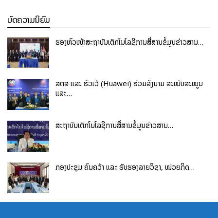
ບົດຄວາມນິຍົມ
ຮອງຫົວໜ້າສະຖາບັນເຕັກໂນໂລຊີການສື່ສານຂໍ້ມູນຂ່າວສານ…
ສຕສ ແລະ ຮົວເວ້ (Huawei) ຮ່ວມລົງນາມ ສະໜັບສະໜູນ
ແລະ…
ສະຖາບັນເຕັກໂນໂລຊີການສື່ສານຂໍ້ມູນຂ່າວສານ…
ກອງປະຊຸມ ຄົ້ນຄວ້າ ແລະ ຮັບຮອງລາຍວິຊາ, ໜ່ວຍກິດ…