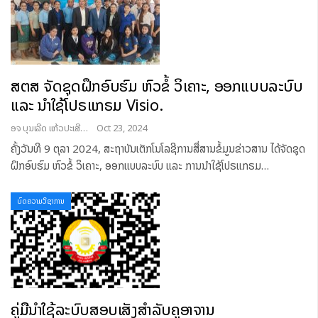
ສຕສ ຈັດຊຸດຝຶກອົບຮົມ ຫົວຂໍ້ ວິເຄາະ, ອອກແບບລະບົບ
ແລະ ນໍາໃຊ້ໂປຣແກຣມ Visio.
ອຈ ບຸນເລີດ ແກ້ວປະເສີດ
Oct 23, 2024
ຄັ້ງວັນທີ 9 ຕຸລາ 2024, ສະຖາບັນເຕັກໂນໂລຊີການສື່ສານຂໍ້ມູນຂ່າວສານ ໄດ້ຈັດຊຸດ
ຝຶກອົບຮົມ ຫົວຂໍ້ ວິເຄາະ, ອອກແບບລະບົບ ແລະ ການນໍາໃຊ້ໂປຣແກຣມ
…
ບົດຄວາມວິຊາການ
ຄູ່ມືນໍາໃຊ້ລະບົບສອບເສັງສໍາລັບຄູອາຈານ