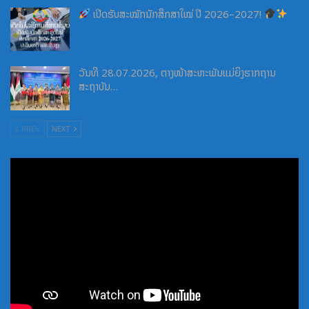
ເປີດຮັບສະໝັກນັກສຶກສາໃໝ່ ປີ 2026–2027!
ວັນທີ 28.07.2026, ຕາງໜ້າສະຫະພັນແມ່ຍິງຮາກຖານ
ສະຖາບັນ…
PREV
NEXT