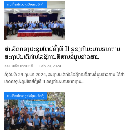
ການເຄື່ອນໄຫວວຽກ3ອົງການຈັດຕັ້ງ
ສໍາເລັດກອງປະຊຸມໃຫຍ່ຄັ້ງທີ II ຂອງກໍາມະບານຮາກຖານ
ສະຖາບັນເຕັກໂນໂລຊີການສື່ສານຂໍ້ມູນຂ່າວສານ
ອຈ ບຸນເລີດ ແກ້ວປະເສີດ
Feb 29, 2024
ຄັ້ງວັນທີ 29 ກຸມພາ 2024, ສະຖາບັນເຕັກໂນໂລຊີການສື່ສານຂໍ້ມູນຂ່າວສານ ໄດ້ສໍາ
ເລັດກອງປະຊຸມໃຫຍ່ຄັ້ງທີ II ຂອງກໍາມະບານຮາກຖານ
…
ການເຄື່ອນໄຫວວຽກ3ອົງການຈັດຕັ້ງ