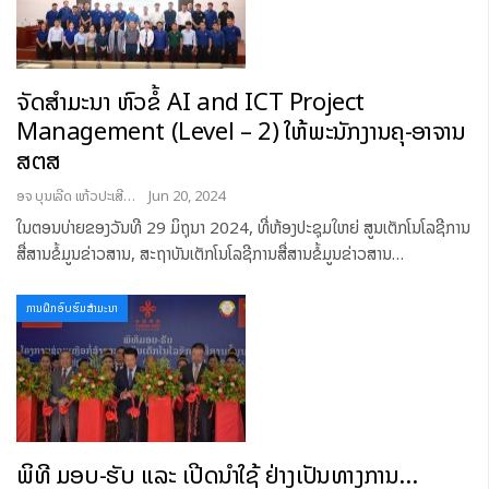
ຈັດສຳມະນາ ຫົວຂໍ້ AI and ICT Project
Management (Level – 2) ໃຫ້ພະນັກງານຄຸ-ອາຈານ
ສຕສ
ອຈ ບຸນເລີດ ແກ້ວປະເສີດ
Jun 20, 2024
ໃນຕອນບ່າຍຂອງວັນທີ 29 ມິຖຸນາ 2024, ທີ່ຫ້ອງປະຊຸມໃຫຍ່ ສູນເຕັກໂນໂລຊີການ
ສື່ສານຂໍ້ມູນຂ່າວສານ, ສະຖາບັນເຕັກໂນໂລຊີການສື່ສານຂໍ້ມູນຂ່າວສານ
…
ການຝຶກອົບຮົມສໍາມະນາ
ພິທີ ມອບ-ຮັບ ແລະ ເປີດນໍາໃຊ້ ຢ່າງເປັນທາງການ…