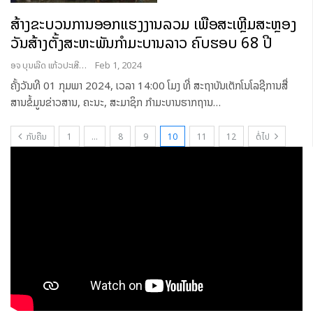
ສ້າງຂະບວນການອອກແຮງງານລວມ ເພື່ອສະເຫຼີມສະຫຼອງ
ວັນສ້າງຕັ້ງສະຫະພັນກໍາມະບານລາວ ຄົບຮອບ 68 ປີ
ອຈ ບຸນເລີດ ແກ້ວປະເສີດ
Feb 1, 2024
ຄັ້ງວັນທີ 01 ກຸມພາ 2024, ເວລາ 14:00 ໂມງ ທີ່ ສະຖາບັນເຕັກໂນໂລຊີການສື່
ສານຂໍ້ມູນຂ່າວສານ, ຄະນະ, ສະມາຊິກ ກໍາມະບານຮາກຖານ
…
ກັບຄືນ
1
…
8
9
10
11
12
ຕໍ່ໄປ