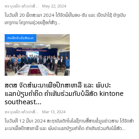
ອຈ ບຸນເລີດ ແກ້ວປະເສີດ
May 22, 2024
ໃນວັນທີ 20 ພຶດສະພາ 2024 ໄດ້ຈັດພິທີມອບ-ຮັບ ແລະ ເປີດນໍາໃຊ້ ຢ່າງເປັນ
ທາງການ ໂຄງການຊ່ວຍເຫຼືອກໍ່ສ້າງ
…
ການຝຶກອົບຮົມສໍາມະນາ
ສຕສ ຈັດສຳມະນາເພື່ອປຶກສາຫາລື ແລະ ພົບປະ
ແລກປ່ຽນຄຳຄິດ ຄໍາເຫັນຮ່ວມກັບບໍລິສັດ kintone
southeast…
ອຈ ບຸນເລີດ ແກ້ວປະເສີດ
Mar 13, 2024
ໃນວັນທີ 12 ມີນາ 2024 ສະຖາບັນເຕັກໂນໂລຊີການສື່ສານຂໍ້ມູນຂ່າວສານ ໄດ້ຈັດສຳ
ມະນາເພື່ອປຶກສາຫາລື ແລະ ພົບປະແລກປ່ຽນຄຳຄິດ ຄໍາເຫັນຮ່ວມກັບບໍລິສັດ
…