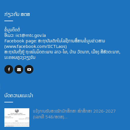
ກ່ຽວກັບ ສຕສ
ຂໍ້ມູນຕິດຕໍ່
ອີ​ເມວ:
iict@mtc.gov.la
Facebook page: ສະຖາບັນເຕັກໂນໂລຊີການສື່ສານຂໍ້ມູນຂ່າວສານ
(www.facebook.com/IICTLaos)
ສະ​ຖາ​ບັນ​ຕັ້ງຢູ່ ຖະໜົນມິດຕະພາບ​ ລາວ​-ໄທ, ບ້ານ ວັດ​ນາກ, ​ເມືອງ ສີ​ສັດຕະ​ນາກ,
ນະຄອນຫຼວງວຽງຈັນ
ບົດຄວາມແນະນຳ
ແຈ້ງການຮັບສະໝັກນັກສຶກສາ ສົກສຶກສາ 2026-2027
(ເລກທີ 548/ສຕສ)…