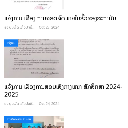
ແຈ້ງການ ເລື່ອງ ການຈອດລົດພາຍໃນຮົ້ວຂອງສະຖາບັນ
ອຈ ບຸນເລີດ ແກ້ວປະເສີດ
Oct 25, 2024
ແຈ້ງການ
ແຈ້ງການ ເລື່ອງການສອບເສັງກາງພາກ ສົກສຶກສາ 2024-
2025
ອຈ ບຸນເລີດ ແກ້ວປະເສີດ
Oct 24, 2024
ການຝຶກອົບຮົມສໍາມະນາ