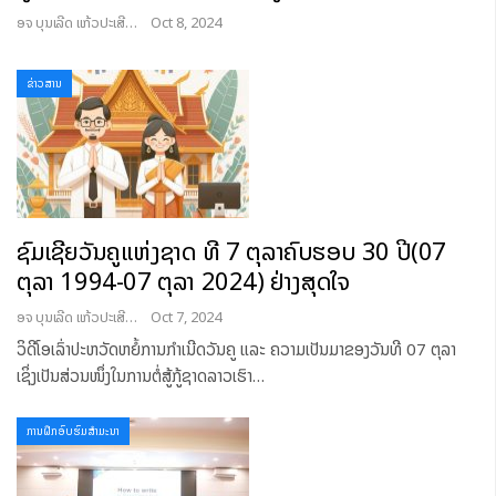
ອຈ ບຸນເລີດ ແກ້ວປະເສີດ
Oct 8, 2024
ຂ່າວສານ
ຊົມເຊີຍວັນຄູແຫ່ງຊາດ ທີ 7 ຕຸລາຄົບຮອບ 30 ປີ(07
ຕຸລາ 1994-07 ຕຸລາ 2024) ຢ່າງສຸດໃຈ
ອຈ ບຸນເລີດ ແກ້ວປະເສີດ
Oct 7, 2024
ວິດີໂອເລົ່າປະຫວັດຫຍໍ້ການກຳເນີດວັນຄູ ແລະ ຄວາມເປັນມາຂອງວັນທີ 07 ຕຸລາ
ເຊິ່ງເປັນສ່ວນໜຶ່ງໃນການຕໍ່ສູ້ກູ້ຊາດລາວເຮົາ
…
ການຝຶກອົບຮົມສໍາມະນາ