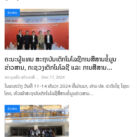
ຂ່າວສານ
ຄະນະ​ຜູ້​ແທນ ສະຖາບັນເຕັກໂນໂລຊີການສື່ສານຂໍ້ມູນ
ຂ່າວສານ, ກະຊວງເຕັກໂນໂລຊີ ແລະ ການສື່ສານ…
ອຈ ບຸນເລີດ ແກ້ວປະເສີດ
Dec 17, 2024
ໃນລະຫວ່າງ ວັນທີ 11-14 ທັນວາ 2024 ທີ່ຜ່ານມາ, ທ່ານ ປອ. ປະດັບໄຊ ໄຊຍະ
ໂຄດ, ຫົວໜ້າສະຖາບັນເຕັກໂນໂລຊີສື່ສານຂໍ້ມູນຂ່າວສານ.
…
ຂ່າວສານ