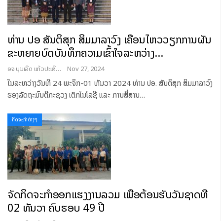
ທ່ານ ປອ ສັນຕິສຸກ ສິມມາລາວົງ ເຄື່ອນໄຫວວຽກການຜັນ
ຂະຫຍາຍບົດບັນທຶກຄວາມເຂົ້າໃຈລະຫວ່າງ…
ອຈ ບຸນເລີດ ແກ້ວປະເສີດ
Nov 27, 2024
ໃນລະຫວ່າງວັນທີ 24 ພະຈິກ-01 ທັນວາ 2024 ທ່ານ ປອ. ສັນຕິສຸກ ສິມມາລາວົງ
ຮອງລັດຖະມົນຕີກະຊວງ ເຕັກໂນໂລຊີ ແລະ ການສື່ສານ
…
ກິດຈະກຳຕ່າງໆ
ຈັດກິດຈະກໍາອອກແຮງງານລວມ ເພື່ອຕ້ອນຮັບວັນຊາດທີ
02 ທັນວາ ຄົບຮອບ 49 ປີ