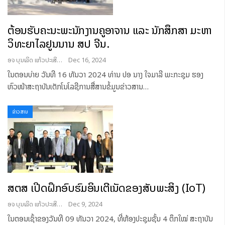
ຕ້ອນຮັບຄະນະພະນັກງານຄູອາຈານ ແລະ ນັກສຶກສາ ມະຫາ
ວິທະຍາໄລຢູນນານ ສປ ຈີນ.
ອຈ ບຸນເລີດ ແກ້ວປະເສີດ
Dec 16, 2024
ໃນຕອນບ່າຍ ວັນທີ 16 ທັນວາ 2024 ທ່ານ ປອ ນາງ ໃຈມາລີ ພະກະຊຸມ ຮອງ
ຫົວໜ້າສະຖາບັນເຕັກໂນໂລຊີການສື່ສານຂໍ້ມູນຂ່າວສານ
…
ຂ່າວສານ
ສຕສ ເປີດຝຶກອົບຮົມອິນເຕີເນັດຂອງສັບພະສິງ (IoT)
ອຈ ບຸນເລີດ ແກ້ວປະເສີດ
Dec 9, 2024
ໃນຕອນເຊົ້າຂອງວັນທີ 09 ທັນວາ 2024, ທີ່ຫ້ອງປະຊຸມຊັ້ນ 4 ຕຶກໃໝ່ ສະຖາບັນ