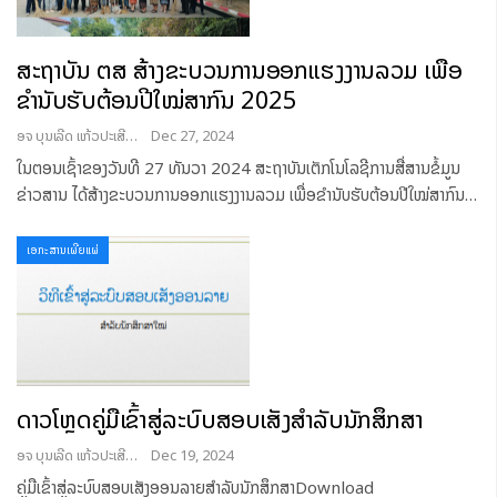
ສະຖາບັນ ຕສ ສ້າງຂະບວນການອອກແຮງງານລວມ ເພື່ອ
ຂໍານັບຮັບຕ້ອນປີໃໝ່ສາກົນ 2025
ອຈ ບຸນເລີດ ແກ້ວປະເສີດ
Dec 27, 2024
ໃນຕອນເຊົ້າຂອງວັນທີ 27 ທັນວາ 2024 ສະຖາບັນເຕັກໂນໂລຊີການສື່ສານຂໍ້ມູນ
ຂ່າວສານ ໄດ້ສ້າງຂະບວນການອອກແຮງງານລວມ ເພື່ອຂໍານັບຮັບຕ້ອນປີໃໝ່ສາກົນ
…
ເອກະສານເຜີຍແຜ່
ດາວໂຫຼດຄູ່ມືເຂົ້າສູ່ລະບົບສອບເສັງສໍາລັບນັກສຶກສາ
ອຈ ບຸນເລີດ ແກ້ວປະເສີດ
Dec 19, 2024
ຄູ່ມືເຂົ້າສູ່ລະບົບສອບເສັງອອນລາຍສໍາລັບນັກສຶກສາDownload