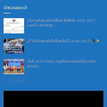
ບົດຄວາມແນະນຳ
ແຈ້ງການຮັບສະໝັກນັກສຶກສາ ສົກສຶກສາ 2026-2027
(ເລກທີ 548/ສຕສ)…
ເປີດຮັບສະໝັກນັກສຶກສາໃໝ່ ປີ 2026–2027!
ວັນທີ 28.07.2026, ຕາງໜ້າສະຫະພັນແມ່ຍິງຮາກຖານ
ສະຖາບັນ…
PREV
NEXT