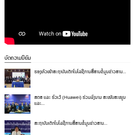
ບົດຄວາມນິຍົມ
ຮອງຫົວໜ້າສະຖາບັນເຕັກໂນໂລຊີການສື່ສານຂໍ້ມູນຂ່າວສານ…
ສຕສ ແລະ ຮົວເວ້ (Huawei) ຮ່ວມລົງນາມ ສະໜັບສະໜູນ
ແລະ…
ສະຖາບັນເຕັກໂນໂລຊີການສື່ສານຂໍ້ມູນຂ່າວສານ…