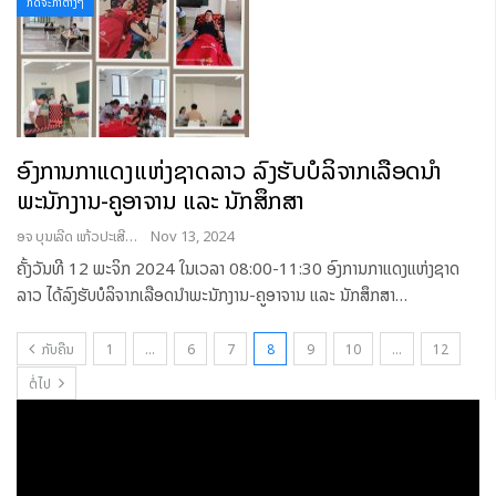
ກິດຈະກຳຕ່າງໆ
ອົງການກາແດງແຫ່ງຊາດລາວ ລົງຮັບບໍລິຈາກເລືອດນໍາ
ພະນັກງານ-ຄູອາຈານ ແລະ ນັກສຶກສາ
ອຈ ບຸນເລີດ ແກ້ວປະເສີດ
Nov 13, 2024
ຄັ້ງວັນທີ 12 ພະຈິກ 2024 ໃນເວລາ 08:00-11:30 ອົງການກາແດງແຫ່ງຊາດ
ລາວ ໄດ້ລົງຮັບບໍລິຈາກເລືອດນໍາພະນັກງານ-ຄູອາຈານ ແລະ ນັກສຶກສາ
…
ກັບຄືນ
1
…
6
7
8
9
10
…
12
ຕໍ່ໄປ