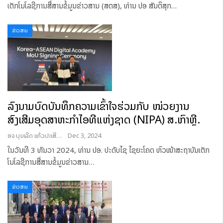
ເຕັກໂນໂລຊີການສື່ສານຂໍ້ມູນຂ່າວສານ (ສຕສ), ທ່ານ ປອ ສັນຕິສຸກ
…
ຂ່າວສານ
ລົງນາມບົດບັນທຶກຄວາມເຂົ້າໃຈຮ່ວມກັບ ໜ່ວຍງານ
ສົ່ງເສີມອຸດສາຫະກຳໄອທີແຫ່ງຊາດ (NIPA) ສ.ເກົາຫຼີ.
ອຈ ບຸນເລີດ ແກ້ວປະເສີດ
Dec 3, 2024
ໃນວັນທີ 3 ທັນວາ 2024, ທ່ານ ປອ. ປະດັບໄຊ ໄຊຍະໂຄດ ຫົວໜ້າສະຖາບັນເຕັກ
ໂນໂລຊີການສື່ສານຂໍ້ມູນຂ່າວສານ
…
ຂ່າວສານ