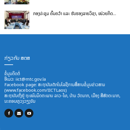
ກອງປະຊຸມ ຄົ້ນຄວ້າ ແລະ ຮັບຮອງລາຍວິຊາ, ໜ່ວຍກິດ…
ກ່ຽວກັບ ສຕສ
ຂໍ້ມູນຕິດຕໍ່
ອີ​ເມວ:
iict@mtc.gov.la
Facebook page: ສະຖາບັນເຕັກໂນໂລຊີການສື່ສານຂໍ້ມູນຂ່າວສານ
(www.facebook.com/IICTLaos)
ສະ​ຖາ​ບັນ​ຕັ້ງຢູ່ ຖະໜົນມິດຕະພາບ​ ລາວ​-ໄທ, ບ້ານ ວັດ​ນາກ, ​ເມືອງ ສີ​ສັດຕະ​ນາກ,
ນະຄອນຫຼວງວຽງຈັນ