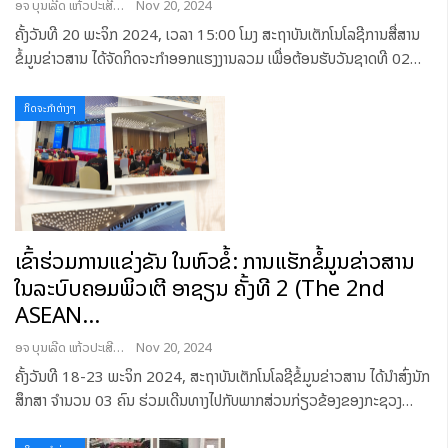
ອຈ ບຸນເລີດ ແກ້ວປະເສີດ
Nov 20, 2024
ຄັ້ງວັນທີ 20 ພະຈິກ 2024, ເວລາ 15:00 ໂມງ ສະຖາບັນເຕັກໂນໂລຊີການສື່ສານ
ຂໍ້ມູນຂ່າວສານ ໄດ້ຈັດກິດຈະກໍາອອກແຮງງານລວມ ເພື່ອຕ້ອນຮັບວັນຊາດທີ 02
…
ກິດຈະກຳຕ່າງໆ
ເຂົ້າຮ່ວມການແຂ່ງຂັນ ໃນຫົວຂໍ້: ການແຮັກຂໍ້ມູນຂ່າວສານ
ໃນລະບົບຄອມພິວເຕີ ອາຊຽນ ຄັ້ງທີ 2 (The 2nd
ASEAN…
ອຈ ບຸນເລີດ ແກ້ວປະເສີດ
Nov 20, 2024
ຄັ້ງວັນທີ 18-23 ພະຈິກ 2024, ສະຖາບັນເຕັກໂນໂລຊີຂໍ້ມູນຂ່າວສານ ໄດ້ນໍາສົ່ງນັກ
ສຶກສາ ຈໍານວນ 03 ຄົນ ຮ່ວມເດີນທາງໄປກັບພາກສ່ວນກ່ຽວຂ້ອງຂອງກະຊວງ
…