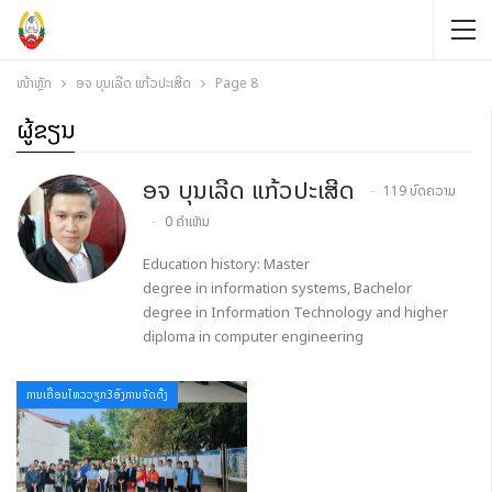
ໜ້າຫຼັກ
ອຈ ບຸນເລີດ ແກ້ວປະເສີດ
Page 8
ຜູ້ຂຽນ
ອຈ ບຸນເລີດ ແກ້ວປະເສີດ
119 ບົດຄວາມ
0 ຄຳເຫັນ
Education history: Master
degree in information systems, Bachelor
degree in Information Technology and higher
diploma in computer engineering
ການເຄື່ອນໄຫວວຽກ3ອົງການຈັດຕັ້ງ