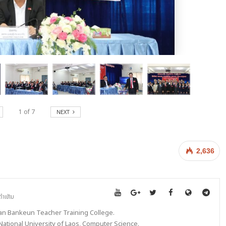
1
of
7
NEXT
2,636
ຄຳເຫັນ
 an Bankeun Teacher Training College.
National University of Laos, Computer Science.