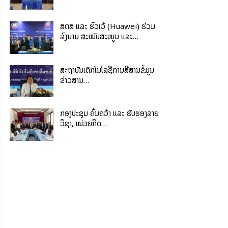
ສຕສ ແລະ ຮົວເວ້ (Huawei) ຮ່ວມ
ລົງນາມ ສະໜັບສະໜູນ ແລະ…
ສະຖາບັນເຕັກໂນໂລຊີການສື່ສານຂໍ້ມູນ
ຂ່າວສານ…
ກອງປະຊຸມ ຄົ້ນຄວ້າ ແລະ ຮັບຮອງລາຍ
ວິຊາ, ໜ່ວຍກິດ…