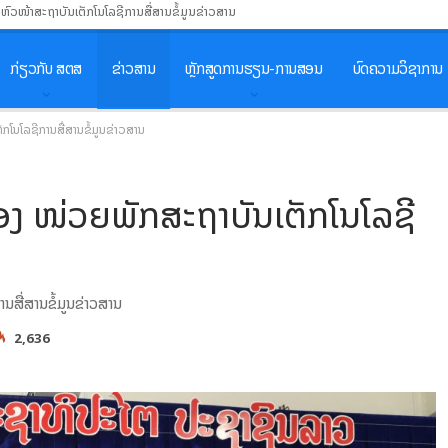
ນຫົວໜ້າສະຖາບັນເຕັກໂນໂລຊີການສື່ສານຂໍ້ມູນຂ່າວສານ
ກ່ຽວກັບ ສຕສ
ຂ່າວສານ
ຫຼັກສູດການຮຽນ-ການສອນ
ບົດຄວາມວິຊາການ
ກໂນໂລຊີການສື່ສານຂໍ້ມູນຂ່າວສານ
ຂອງ ໜ່ວຍພັກສະຖາບັນເຕັກໂນໂລຊີ
ນສື່ສານຂໍ້ມູນຂ່າວສານ
2,636