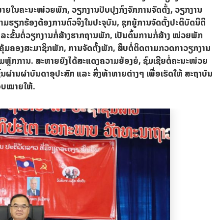
າຍໃນຄະນະໜ່ວຍພັກ, ວຽກງານປັບປຸງກົງຈັກການຈັດຕັ້ງ, ວຽກງານ
ອງຕ້ອງການຕົວຈິງໃນປະຈຸບັນ, ​ຊຸກຍູ້​ການຈັດຕັ້ງປະຕິບັດ​ນິຕິ​
ະ​ຂັ້ນຕໍ່​ວຽກ​ງານ​ກໍ່ສ້າງ​ຮາກ​ຖານ​ພັກ, ​ເປັນຕົ້ນການ​ກໍ່ສ້າງ​ ໜ່ວຍ​ພັກ​
ນ​ຄຸ້ມ​ຄອງ​ສະມາຊິກ​ພັກ, ການຈັດຕັ້ງພັກ, ສຶບຕໍ່​ຕິດຕາມ​ກວດກາ​ວຽກ​ງານ​
ຕາມ​ຫຼັກການ. ສະຫາຍຍັງໄດ້ສະແດງຄວາມຍ້ອງຍໍ, ຊົມເຊີຍຕໍ່ຄະນະໜ່ວຍ
ົນຜ່ານຜ່າບັນດາອຸປະສັກ ແລະ ສິ່ງທ້າທາຍຕ່າງໆ ເພື່ອເຮັດໃຫ້ ສະຖາບັນ
ມອບໝາຍໃຫ້.