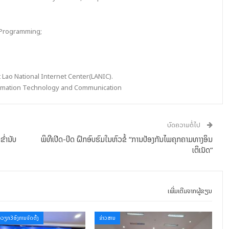
Programming;
 Lao National Internet Center(LANIC).
formation Technology and Communication
ບົດຄວາມຕໍ່ໄປ
ໍ່ານັບ
ພິທີເປີດ-ປິດ ຝຶກອົບຮົມໃນຫົວຂໍ້ “ການປ້ອງກັນໄພຄຸກຄາມທາງອິນ
ເຕິເນັດ”
ເພີ່ມເຕີມຈາກຜູ້ຂຽນ
ວວຽກ3ອົງການຈັດຕັ້ງ
ຂ່າວສານ