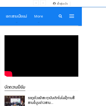
ເຂົ້າສູ່ລະບົບ
ເອກະສານເຜີຍແຜ່
More
ບົດຄວາມນິຍົມ
ຮອງຫົວໜ້າສະຖາບັນເຕັກໂນໂລຊີການສື່
ສານຂໍ້ມູນຂ່າວສານ…