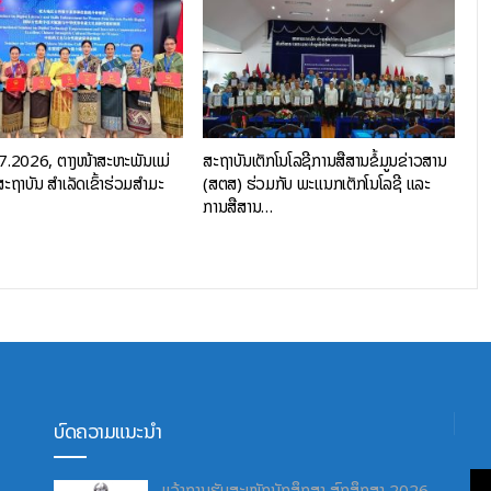
07.2026, ຕາງໜ້າສະຫະພັນແມ່
ສະຖາບັນເຕັກໂນໂລຊີການສື່ສານຂໍ້ມູນຂ່າວສານ
ະຖາບັນ ສຳເລັດເຂົ້າຮ່ວມສຳມະ
(ສຕສ) ຮ່ວມກັບ ພະແນກເຕັກໂນໂລຊີ ແລະ
ການສື່ສານ…
ບົດຄວາມແນະນຳ
ແຈ້ງການຮັບສະໝັກນັກສຶກສາ ສົກສຶກສາ 2026-