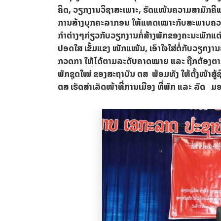
ຄິດ, ວຽກງານວິຊາສະເພາະ, ຮັດແໜ້ນຄວາມສາມັກຄີພ
ການສ້າງບຸກຄະລາກອນ ໃຫ້ແທດເໝາະກັບສະພາບຄວາມຮຽກຮ້
ກຳ​ຕ່າງໆ​ກ່ຽວ​ກັບ​ວຽກ​ງານ​ກໍ່ສ້າງ​ພັກ​ຂອງ​ຄະນະ​ພັກ​ແຕ່ລ
ປອດໃສ ເຂັ້ມແຂງ ໜັກແໜ້ນ, ​ເອົາ​ໃຈ​ໃສ່​ຕໍ່​ກັບ​ວຽກ​ງາ
ກວດກາ ​ໃຫ້​ໄດ້​ຕາມ​ລະດັບ​ຄາດ​ໝາຍ ​ແລະ ຖືກຕ້ອງ​
ພັກຊຸດໃໝ່ ຂອງສະຖາບັນ ຕສ ພ້ອມທັງ ໃຫ້ຕັ້ງໜ້າສູ້ຊ
ຕສ ເຮັດສຳເລັດໜ້າທີ່ການເມືອງ ທີ່ພັກ ແລະ ລັດ 