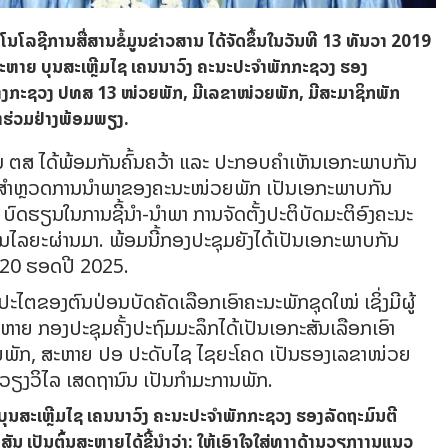
ນໂລຊີການສື່ສານຂໍ້ມູນຂ່າວສານ ໄດ້ຈັດຂຶ້ນໃນວັນທີ 13 ທັນວາ 2019
ຫາຍ ບຸນສະເຫຼີມໄຊ ເຄນນາວົງ ຄະນະປະຈໍາພັກກະຊວງ ຮອງ
າງກະຊວງ ປທສ 13 ໜ່ວຍພັກ, ມີເລຂາໜ່ວຍພັກ, ມີສະມາຊິກພັກ
້າຮ່ວມຢ່າງພ້ອມພຽງ.
ນ ຕສ ໄດ້ພ້ອມກັນຄົ້ນຄວ້າ ແລະ ປະກອບຄໍາເຫັນເອກະພາບກັນ
ົດສໍາຫຼວດການນໍາພາຂອງຄະນະໜ່ວຍພັກ ເປັນເອກະພາບກັນ
ລະ ບົດຮຽນໃນການຊີ້ນໍາ-ນໍາພາ ການຈັດຕັ້ງປະຕິບັດມະຕິອົງຄະນະ
ຍະຜ່ານມາ. ພ້ອມນີ້ກອງປະຊຸມຍັງໄດ້ເປັນເອກະພາບກັນ
020 ຮອດປີ 2025.
ະໄຕຂອງຕົນປ່ອນບັດຄັດເລືອກເອົາຄະນະພັກຊຸດໃໝ່ ເຊິ່ງມີຜູ້
ຫາຍ ກອງປະຊຸມຄັ້ງປະຖົມມະລຶກໄດ້ເປັນເອກະສັນເລືອກເອົາ
ຍພັກ, ສະຫາຍ ປອ ປະດັບໄຊ ໄຊຍະໂຄດ ເປັນຮອງເລຂາໜ່ວຍ
ຽງວິໄລ ເສດຖານົນ ເປັນກໍາມະການພັກ.
 ບຸນສະເຫຼີມໄຊ ເຄນນາວົງ ຄະນະປະຈໍາພັກກະຊວງ ຮອງລັດຖະມົນຕີ
​ເປັນຕົ້ນສະຫາຍ​ໄດ້​ຊີ້​ນຳ​ວ່າ: ໃຫ້ເອົາ​ໃຈ​ໃສ່​ທາງດ້ານວຽກງານແນວ