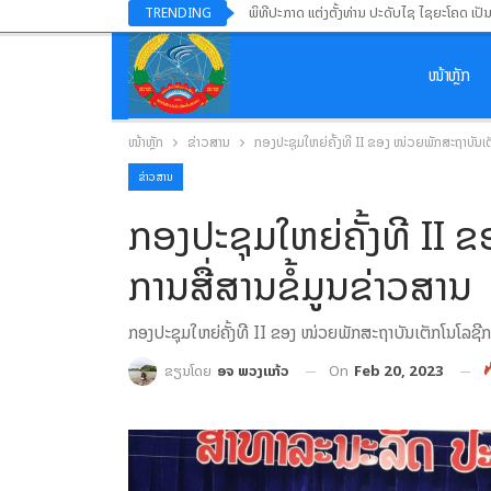
ພິທີປະກາດ ແຕ່ງຕັ້ງທ່ານ ປະດັບໄຊ ໄຊຍະໂຄດ ເປັ
TRENDING
ໜ້າຫຼັກ
ໜ້າຫຼັກ
ຂ່າວສານ
ກອງປະຊຸມໃຫຍ່ຄັ້ງທີ II ຂອງ ໜ່ວຍພັກສະຖາບັນເຕັ
ຂ່າວສານ
ກອງປະຊຸມໃຫຍ່ຄັ້ງທີ II 
ການສື່ສານຂໍ້ມູນຂ່າວສານ
ກອງປະຊຸມໃຫຍ່ຄັ້ງທີ II ຂອງ ໜ່ວຍພັກສະຖາບັນເຕັກໂນໂລຊີກາ
On
Feb 20, 2023
ຂຽນໂດຍ
ອຈ ພວງແກ້ວ