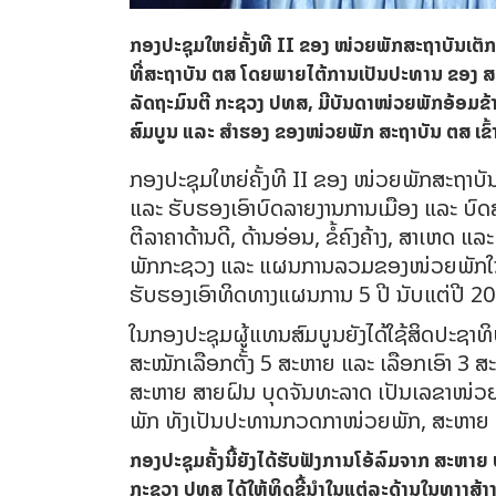
ກອງປະຊຸມໃຫຍ່ຄັ້ງທີ II ຂອງ ໜ່ວຍພັກສະຖາບັນເຕັກໂ
ທີ່ສະຖາບັນ ຕສ ໂດຍພາຍໄຕ້ການເປັນປະທານ ຂອງ ສະ
ລັດຖະມົນຕີ ກະຊວງ ປທສ, ມີບັນດາໜ່ວຍພັກອ້ອມຂ້
ສົມບູນ ແລະ ສໍາຮອງ ຂອງໜ່ວຍພັກ ສະຖາບັນ ຕສ ເຂົ
ກອງປະຊຸມໃຫຍ່ຄັ້ງທີ II ຂອງ ໜ່ວຍພັກສະຖາບັ
ແລະ ຮັບຮອງເອົາບົດລາຍງານການເມືອງ ແລະ ບ
ຕີລາຄາດ້ານດີ, ດ້ານອ່ອນ, ຂໍ້ຄົງຄ້າງ, ສາເຫດ ແ
ພັກກະຊວງ ແລະ ແຜນການລວມຂອງໜ່ວຍພັກໃນໄລ
ຮັບຮອງເອົາທິດທາງແຜນການ 5 ປີ ນັບແຕ່ປີ 2
ໃນກອງປະຊຸມຜູ້ແທນສົມບູນຍັງໄດ້ໃຊ້ສິດປະຊາທິປ
ສະໝັກເລືອກຕັ້ງ 5 ສະຫາຍ ແລະ ເລືອກເອົາ 3 ສະ
ສະຫາຍ ສາຍຝົນ ບຸດຈັນທະລາດ ເປັນເລຂາໜ່ວ
ພັກ ທັງເປັນປະທານກວດກາໜ່ວຍພັກ, ສະຫາຍ ວ
ກອງປະຊຸມຄັ້ງນີ້ຍັງໄດ້ຮັບຟັງການໂອ້ລົມຈາກ ສະຫາຍ
ກະຊວງ ປທສ ໄດ້ໃຫ້ທິດຊີ້ນໍາໃນແຕ່ລະດ້ານໃນທາງສ້າງສັນ 