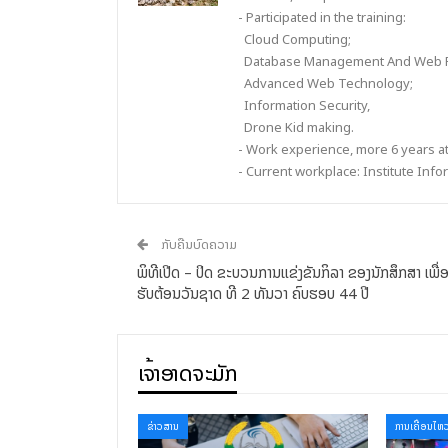
- Participated in the training:
Cloud Computing;
Database Management And Web 
Advanced Web Technology;
Information Security,
Drone Kid making.
- Work experience, more 6 years at
- Current workplace: Institute In
ກັບຄືນບົດຄວາມ
ພິທີເປີດ – ປິດ ຂະບວນການແຂ່ງຂັນກິລາ ຂອງນັກສຶກສາ ເພື່ອຂ
ຮັບຕ້ອນວັນຊາດ ທີ 2 ທັນວາ ຄົບຮອບ 44 ປີ
ເຈົ້າອາດຈະມັກ
ຂ່າວສານ
ການເຄື່ອນໄຫ