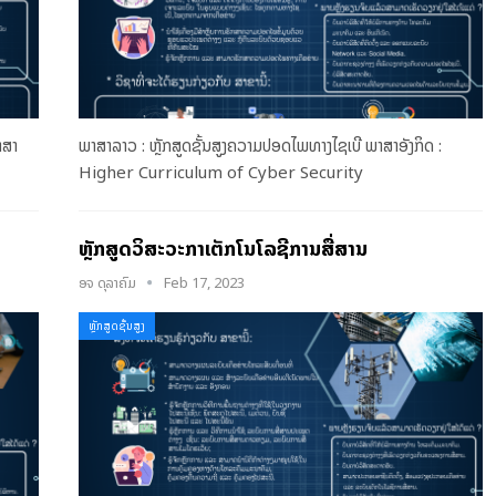
ພາສາ
ພາສາລາວ : ຫຼັກສູດຊັ້ນສູງຄວາມປອດໄພທາງໄຊເບີ ພາສາອັງກິດ :
Higher Curriculum of Cyber Security
ຫຼັກສູດວິສະວະກຳເຕັກໂນໂລຊີການສື່ສານ
ອຈ ດຸລາຄົມ
Feb 17, 2023
ຫຼັກສູດຊັ້ນສູງ