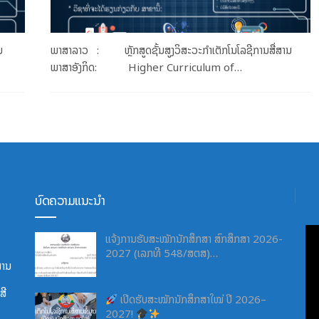
ນ
ພາສາລາວ : ຫຼັກສູດຊັ້ນສູງວິສະວະກຳເຕັກ​ໂນ​ໂລ​ຊີ​ການ​ສື່​ສານ
ພາສາອັງກິດ: Higher Curriculum of…
ບົດຄວາມແນະນຳ
ແຈ້ງການຮັບສະໝັກນັກສຶກສາ ສົກສຶກສາ 2026-
2027 (ເລກທີ 548/ສຕສ)…
ສານ
ີ​
ເປີດຮັບສະໝັກນັກສຶກສາໃໝ່ ປີ 2026–
2027!