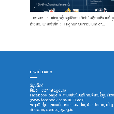
ພາສາລາວ : ຫຼັກສູດຊັ້ນສູງບໍລິຫານເຕັກໂນໂລຊີການສື່ສານຂໍ້ມູ
ຂ່າວສານ ພາສາອັງກິດ : Higher Curriculum of…
ກ່ຽວກັບ ສຕສ
ຂໍ້ມູນຕິດຕໍ່
ອີ​ເມວ:
iict@mtc.gov.la
Facebook page: ສະຖາບັນເຕັກໂນໂລຊີການສື່ສານຂໍ້ມູນຂ່າວ
(www.facebook.com/IICTLaos)
ສະ​ຖາ​ບັນ​ຕັ້ງຢູ່ ຖະໜົນມິດຕະພາບ​ ລາວ​-ໄທ, ບ້ານ ວັດ​ນາກ, ​ເມືອງ ສ
ສັດຕະ​ນາກ, ນະຄອນຫຼວງວຽງຈັນ