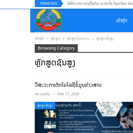
ພິທີປະກາດ ແຕ່ງຕັ້ງທ່ານ ປະດັບໄຊ ໄຊຍະໂຄດ ເປັ
TRENDING
ໜ້າຫຼັກ
ໜ້າຫຼັກ
ຫຼັກສູດ
ຫຼັກສູດໄລຍະຍາວ
ຫຼັກສູດຊັ້ນສູງ
Browsing Category
ຫຼັກສູດຊັ້ນສູງ
ວິສະວະກຳເຕັກໂນໂລຊີຂໍ້ມູນຂ່າວສານ
ອຈ ດຸລາຄົມ
Feb 17, 2023
ຫຼັກສູດຊັ້ນສູງ