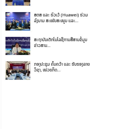
ສຕສ ແລະ ຮົວເວ້ (Huawei) ຮ່ວມ
ລົງນາມ ສະໜັບສະໜູນ ແລະ…
ສະຖາບັນເຕັກໂນໂລຊີການສື່ສານຂໍ້ມູນ
ຂ່າວສານ…
ກອງປະຊຸມ ຄົ້ນຄວ້າ ແລະ ຮັບຮອງລາຍ
ວິຊາ, ໜ່ວຍກິດ…