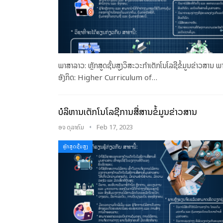
ພາສາລາວ: ຫຼັກສູດຊັ້ນສູງວິສະວະກຳເຕັກ​ໂນ​ໂລ​ຊີ​ຂໍ້​ມູນ​ຂ່າວ​ສານ 
ອັງກິດ: Higher Curriculum of…
ບໍລິຫານເຕັກໂນໂລຊີການສື່ສານຂໍ້ມູນຂ່າວສານ
ອຈ ດຸລາຄົມ
Feb 17, 2023
ຫຼັກສູດຊັ້ນສູງ