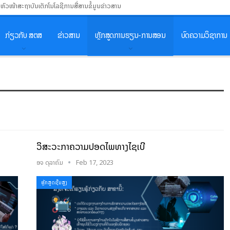
ນຫົວໜ້າສະຖາບັນເຕັກໂນໂລຊີການສື່ສານຂໍ້ມູນຂ່າວສານ
ກ່ຽວກັບ ສຕສ
ຂ່າວສານ
ຫຼັກສູດການຮຽນ-ການສອນ
ບົດຄວາມວິຊາການ
ວິສະວະກຳຄວາມປອດໄພທາງໄຊເບີ
ອຈ ດຸລາຄົມ
Feb 17, 2023
ຫຼັກສູດຊັ້ນສູງ