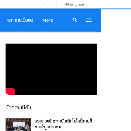
ເຂົ້າສູ່ລະບົບ
ເອກະສານເຜີຍແຜ່
More
ບົດຄວາມນິຍົມ
ຮອງຫົວໜ້າສະຖາບັນເຕັກໂນໂລຊີການສື່
ສານຂໍ້ມູນຂ່າວສານ…